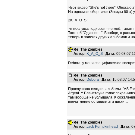
>Вот видео "She's not there"! Обожаю эт
На одном из сборников (Звезды 60-х) 
2K_A_O_S:
>я послушал одиссея - не моё. талант
Тоже об "Одиссее...". Вообще, я ран
теперь в поисках других альбомов и но
Re: The Zombies
Автор:
K_A_O_S
Дата:
09.03.07 
Debora: у меня специфическое восприя
Re: The Zombies
Автор:
Debora
Дата:
15.03.07 14
Прослушала сегодня альбомы: "AS Far 
Argent. У Бланстоуна голос сохранилс
там вообще не услышала. К сожалению,
впечатление оставили эти диски…
Re: The Zombies
Автор:
Jack Pumpkinhead
Дата:
07