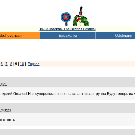
10.10. Москва. The Beatles Festival
Мр.Поустман
Барахолка
Оффлайн
|
6
|
7
|
8
|
9
|
10
|
Еще>>
33:21
ндский Greatest Hits,суперовская и очень талантливая группа.Буду теперь их 
01:43:23
не отнять