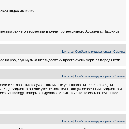
носное видео на DVD?
овостью раннего творчества вполне прогрессивного Арджента. Нахожусь
Цитата
Сообщить модераторам
Ссылка
|
|
вое на ура, а уж музыка шестидесятых просто очень меркнет перед битлз
Цитата
Сообщить модераторам
Ссылка
|
|
омами и заглавными их участниками. Не услышала ни The Zombies, ни
ки Рода Арджента он мне уже не кажется таким уж особенным. Арджента я
cca Anthology. Теперь вот думаю: а стоит ли? Что-то больно печальное
Цитата
Сообщить модераторам
Ссылка
|
|