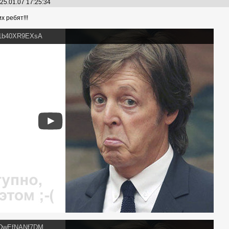
25.01.07 17:25:34
х ребят!!!
v=1b40XR9EXsA
v=DwEfNANf7DM