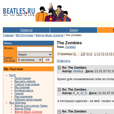
Новости
Книги
Главная
/
Мр.Поустман
/
Форум Music General
/ The Zombies
The Zombies
Поиск
Тема:
Zombies
Искать:
Страницы (
1
…
13
): [
<<
]
1
|
2
|
3
|
4
|
5
Советы
Vox populi
Ответить
Re: The Zombies
Мр. Поустман
Автор:
Vinilius
Дата:
21.01.07 01:
Клуб
Регистрация
Купил для ознакомления себе их голла
Выслать пароль
Список участников
Мы помним
Re: The Zombies
Клубная карта
Автор:
K_A_O_S
Дата:
21.01.07 
Города
Дни рождения
Юбилеи регистрации
я послушал одиссея - не моё. талант 
Все форумы
Форум Lost Lennon Tapes
Форум Photo
Re: The Zombies
Форум Music General