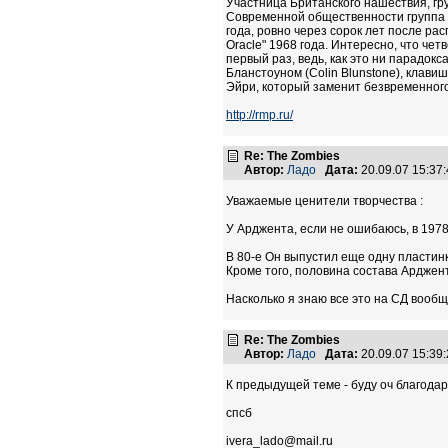
Участница Британского нашествия, гру
Современной общественности группа мож
года, ровно через сорок лет после ра
Oracle" 1968 года. Интересно, что чет
первый раз, ведь, как это ни парадок
Бланстоуном (Colin Blunstone), клави
Эйри, который заменит безвременног
http://rmp.ru/
Re: The Zombies
Автор:
Ладо
Дата:
20.09.07 15:3
Уважаемые ценители творчества :
У Арджента, если не ошибаюсь, в 1978 
В 80-е Он выпустил еще одну пластин
Кроме того, половина состава Арджент
Насколько я знаю все это на СД вообще
Re: The Zombies
Автор:
Ладо
Дата:
20.09.07 15:3
К предыдущей теме - буду оч благодар
спсб
ivera_lado@mail.ru