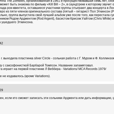
ппа The Zombies, организованная в 1961 и просуществовавшая семь лет, снова
ет быть знакома по фильму «Kill Bill – 2», в саундтреке к которому звучит 
спада рок-квинтета, оставшиеся участники группы отыграют два концерта в Ло
веро из пяти членов оригинального состава (пятый – гитарист Пол Эткинсон (Pa
сально, группа выпустила свой лучший альбом уже после того, как перестала 
шником Родом Арджентом (Rod Argent), басистом Крисом Уайтом (Chris White) 
о ушедшего Эткинсона.
7:42
г. выходила пластинка silver Circle - сольная работа с Г. Муром и Ф. Коллин
ку с саксофонисткой Барбарой Томпсон. Название запамятовал.
а играет на первой пластинке Л Веббера - Variations/ MCA Records 1979/
 не издавалось (кроме Variations).
9:29
ен, если кто сможет записать эти сольники Арджента или дать информацию, г