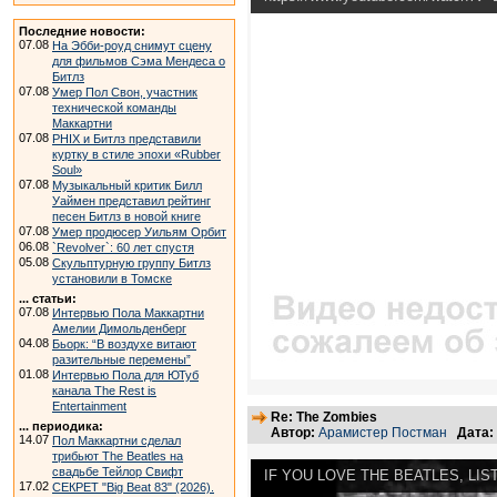
Последние новости:
07.08
На Эбби-роуд снимут сцену
для фильмов Сэма Мендеса о
Битлз
07.08
Умер Пол Свон, участник
технической команды
Маккартни
07.08
PHIX и Битлз представили
куртку в стиле эпохи «Rubber
Soul»
07.08
Музыкальный критик Билл
Уаймен представил рейтинг
песен Битлз в новой книге
07.08
Умер продюсер Уильям Орбит
06.08
`Revolver`: 60 лет спустя
05.08
Скульптурную группу Битлз
установили в Томске
... статьи:
07.08
Интервью Пола Маккартни
Амелии Димольденберг
04.08
Бьорк: “В воздухе витают
разительные перемены”
01.08
Интервью Пола для ЮТуб
канала The Rest is
Entertainment
Re: The Zombies
... периодика:
Автор:
Арамистер Постман
Дата:
14.07
Пол Маккартни сделал
трибьют The Beatles на
свадьбе Тейлор Свифт
IF YOU LOVE THE BEATLES, LIS
17.02
СЕКРЕТ "Big Beat 83" (2026).