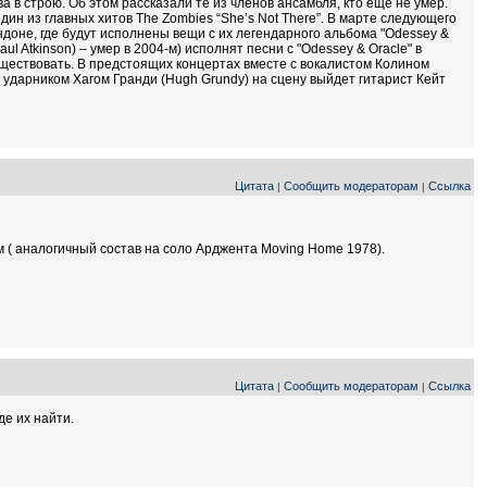
 в строю. Об этом рассказали те из членов ансамбля, кто еще не умер.
один из главных хитов The Zombies “She’s Not There”. В марте следующего
ндоне, где будут исполнены вещи с их легендарного альбома "Odessey &
ul Atkinson) – умер в 2004-м) исполнят песни с "Odessey & Oracle" в
существовать. В предстоящих концертах вместе с вокалистом Колином
и ударником Хагом Гранди (Hugh Grundy) на сцену выйдет гитарист Кейт
Цитата
Сообщить модераторам
Ссылка
|
|
зом ( аналогичный состав на соло Арджента Moving Home 1978).
Цитата
Сообщить модераторам
Ссылка
|
|
де их найти.