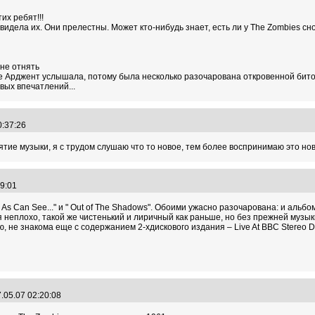
их ребят!!!
увидела их. Они прелестны. Может кто-нибудь знает, есть ли у The Zombies с
 не отнять
ьше Арджент услышала, потому была несколько разочарована откровенной бит
вых впечатлений...
10:37:26
тие музыки, я с трудом слушаю что то новое, тем более воспринимаю это но
:59:01
As Can See..." и " Out of The Shadows". Обоими ужасно разочарована: и альб
я неплохо, такой же чистенький и лиричный как раньше, но без прежней музы
 не знакома еще с содержанием 2-хдискового издания – Live At BBC Stereo De
.05.07 02:20:08