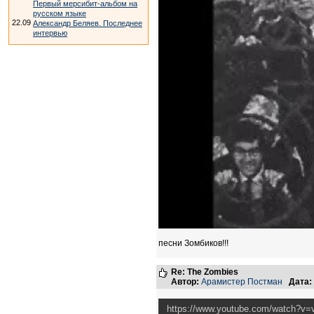
Первый мерсибит-альбом на
русском языке
22.09
Александр Беляев. Последнее
интервью
песни Зомбиков!!!
Re: The Zombies
Автор:
Арамистер Постман
Дата:
https://www.youtube.com/watch?