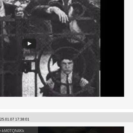
25.01.07 17:38:01
v=v-kM0TQN4Kk