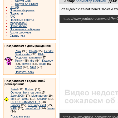
Форум Club
Автор:
Арамистер Постман
Дата:
Форум Ad Libitum
Чат (0)
Вот видео "She's not there"! Обожаю эти
Правила форумов
Подкасты
FAQ
https://www.youtube.com/watch?
Полезные советы
Модераторы
Hall of shame
Последние сообщения
Архив форумов
Статистика
Поздравляем с днем рождения!
Ritok
(30),
Olya8
(35),
Fender
Stratocaster
(37),
Phil -
Гордость галактики
(37),
Tonny
(45),
drc
(54),
Kravcov
(62),
oldwise
(64),
alpato
(67),
Kosta
(68),
zaka
(72)
Показать всех
Поздравляем с годовщиной
регистрации!
Snied
(11),
Borkop
(14),
Octopus_from_garden
(15),
2alex2008
(17),
Magnateron
(19),
Me
(19),
abt52
(19),
Seralvin
(19),
DISCO COMMANDER
(20),
Sandjar
(22),
sexuality itself
(22),
WKH
(23),
one of YOU
(24),
Yutan
(24)
Показать всех
https://www.youtube.com/watch?