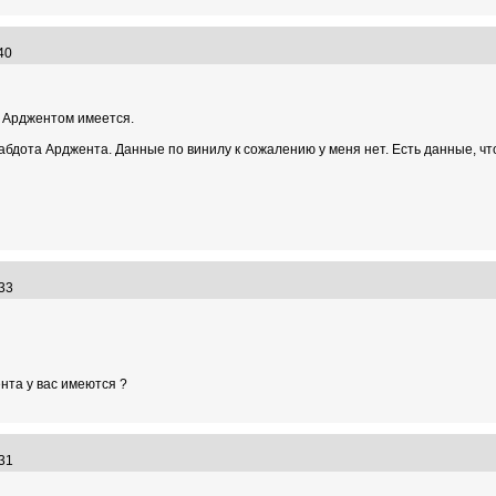
1:40
с Арджентом имеется.
 рабдота Арджента. Данные по винилу к сожалению у меня нет. Есть данные, чт
7:33
нта у вас имеются ?
5:31