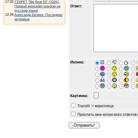
17.02
СЕКРЕТ "Big Beat 83" (2026).
Ответ:
Первый мерсибит-альбом на
русском языке
22.09
Александр Беляев. Последнее
интервью
Иконка:
Картинка:
Translit -> кириллица
Прислать мне копии всех ответов