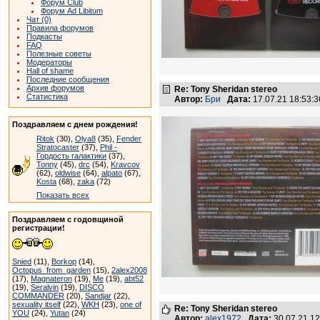
Форум Club
Форум Ad Libitum
Чат (0)
Правила форумов
Подкасты
FAQ
Полезные советы
Модераторы
Hall of shame
Последние сообщения
Архив форумов
Re: Tony Sheridan stereo
Статистика
Автор:
Бри
Дата:
17.07.21 18:53
Поздравляем с днем рождения!
Ritok
(30),
Olya8
(35),
Fender
Stratocaster
(37),
Phil -
Гордость галактики
(37),
Tonny
(45),
drc
(54),
Kravcov
(62),
oldwise
(64),
alpato
(67),
Kosta
(68),
zaka
(72)
Показать всех
Поздравляем с годовщиной
регистрации!
Snied
(11),
Borkop
(14),
Octopus_from_garden
(15),
2alex2008
(17),
Magnateron
(19),
Me
(19),
abt52
(19),
Seralvin
(19),
DISCO
COMMANDER
(20),
Sandjar
(22),
sexuality itself
(22),
WKH
(23),
one of
Re: Tony Sheridan stereo
YOU
(24),
Yutan
(24)
Автор:
alex1972
Дата:
30.07.21 1