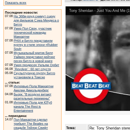
Показать всех
Tony Sheridan - Just You And Me (1
Последние новости:
07.08
На Эбби-роуд снимут сцену
для фильмов Сэма Мендеса о
Битлз
07.08
Умер Пол Свон, участник
технической команды
Маккартни
07.08
PHIX и Битлз представили
куртку в стиле эпохи «Rubber
Soul»
07.08
Музыкальный критик Билл
Уаймен представил рейтинг
песен Битлз в новой книге
07.08
Умер продюсер Уильям Орбит
06.08
`Revolver`: 60 лет спустя
05.08
Скульптурную группу Битлз
установили в Томске
... статьи:
07.08
Интервью Пола Маккартни
Амелии Димольденберг
04.08
Бьорк: “В воздухе витают
разительные перемены”
01.08
Интервью Пола для ЮТуб
канала The Rest is
Entertainment
... периодика:
14.07
Пол Маккартни сделал
трибьют The Beatles на
свадьбе Тейлор Свифт
Тема: