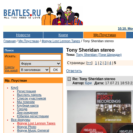
10.10. Мо
Новости
Книги
Мр.Поустман
Главная
/
Мр.Поустман
/
Форум Lost Lennon Tapes
/ Tony Sheridan stereo
Tony Sheridan stereo
Поиск
Тема:
Tony Sheridan (Тони Шеридан)
Искать:
Страницы: [
<<
]
1
|
2
|
3
|
4
|
5
Советы
Vox populi
Ответить
Re: Tony Sheridan stereo
Мр. Поустман
Автор:
Бри
Дата:
17.07.21 18:53
Клуб
Регистрация
Выслать пароль
Список участников
Мы помним
Клубная карта
Города
Дни рождения
Юбилеи регистрации
Все форумы
Форум Lost Lennon Tapes
Форум Photo
Форум Music General