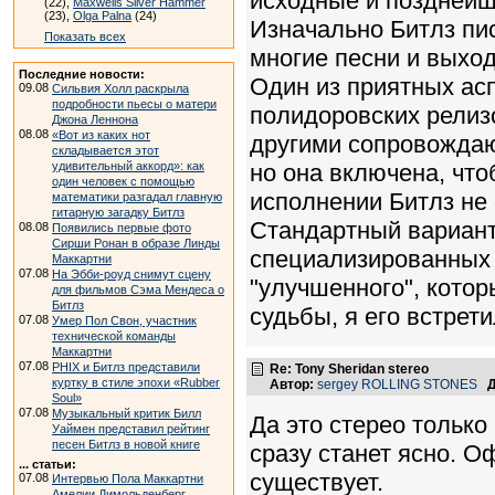
исходные и позднейш
(22),
Maxwells Silver Hammer
(23),
Olga Palna
(24)
Изначально Битлз пи
Показать всех
многие песни и выход
Последние новости:
Один из приятных асп
09.08
Сильвия Холл раскрыла
подробности пьесы о матери
полидоровских рели
Джона Леннона
08.08
«Вот из каких нот
другими сопровождаю
складывается этот
удивительный аккорд»: как
но она включена, что
один человек с помощью
исполнении Битлз не 
математики разгадал главную
гитарную загадку Битлз
Стандартный вариант
08.08
Появились первые фото
Сирши Ронан в образе Линды
специализированных 
Маккартни
07.08
На Эбби-роуд снимут сцену
"улучшенного", котор
для фильмов Сэма Мендеса о
Битлз
судьбы, я его встрети
07.08
Умер Пол Свон, участник
технической команды
Маккартни
07.08
PHIX и Битлз представили
Re: Tony Sheridan stereo
куртку в стиле эпохи «Rubber
Автор:
sergey ROLLING STONES
Д
Soul»
07.08
Музыкальный критик Билл
Да это стерео только
Уаймен представил рейтинг
песен Битлз в новой книге
сразу станет ясно. О
... статьи:
существует.
07.08
Интервью Пола Маккартни
Амелии Димольденберг