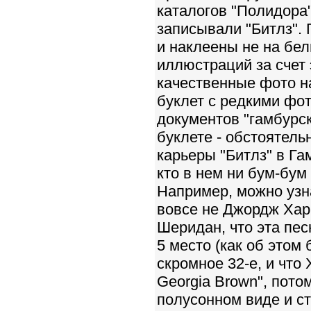
каталогов "Полидора
записывали "Битлз".
и наклеены не на бел
иллюстраций за счет
качественные фото н
буклет с редкими фот
документов "гамбурск
буклете - обстоятел
карьеры "Битлз" в Га
кто в нем ни бум-бум 
Например, можно узна
вовсе не Джордж Харр
Шеридан, что эта пе
5 место (как об этом
скромное 32-е, и что
Georgia Brown", пото
полусонном виде и с