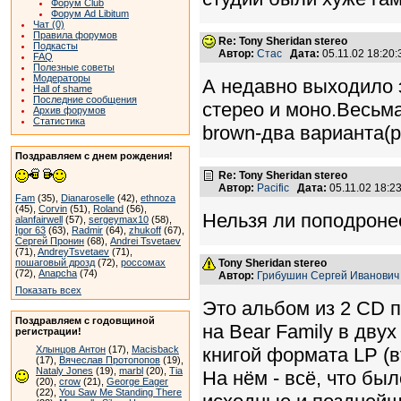
Форум Club
Форум Ad Libitum
Чат (0)
Правила форумов
Re: Tony Sheridan stereo
Подкасты
Автор:
Стас
Дата:
05.11.02 18:20
FAQ
Полезные советы
Модераторы
А недавно выходило 
Hall of shame
Последние сообщения
стерео и моно.Весьм
Архив форумов
Статистика
brown-два варианта(р
Поздравляем с днем рождения!
Re: Tony Sheridan stereo
Автор:
Pacific
Дата:
05.11.02 18:
Fam
(35),
Dianaroselle
(42),
ethnoza
(45),
Corvin
(51),
Roland
(56),
Нельзя ли поподронее
alanfairwell
(57),
sergeymax10
(58),
Igor 63
(63),
Radmir
(64),
zhukoff
(67),
Сергей Пронин
(68),
Andrei Tsvetaev
(71),
AndreyTsvetaev
(71),
пошаговый дрозд
(72),
россомах
Tony Sheridan stereo
(72),
Anapcha
(74)
Автор:
Грибушин Сергей Иванович
Показать всех
Это альбом из 2 CD 
Поздравляем с годовщиной
на Bear Family в двух
регистрации!
Хлынцов Антон
(17),
Macisback
книгой формата LP (в
(17),
Вячеслав Протопопов
(19),
Nataly Jones
(19),
marbl
(20),
Tia
На нём - всё, что был
(20),
crow
(21),
George Eager
(22),
You Saw Me Standing There