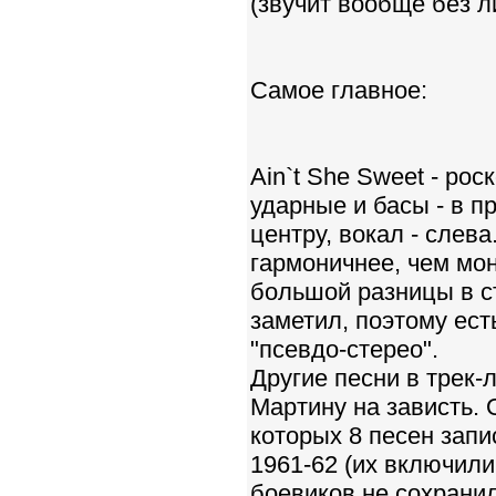
(звучит вообще без л
Самое главное:
Ain`t She Sweet - рос
ударные и басы - в пр
центру, вокал - слев
гармоничнее, чем мон
большой разницы в ст
заметил, поэтому ес
"псевдо-стерео".
Другие песни в трек-
Мартину на зависть. 
которых 8 песен запи
1961-62 (их включили
боевиков не сохрани