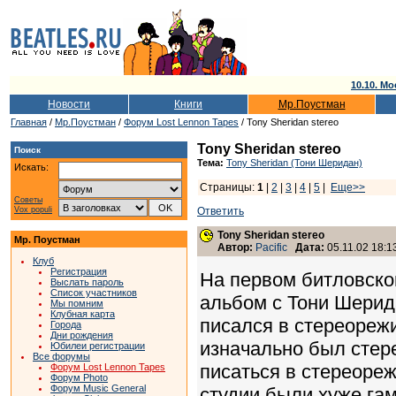
10.10. Мо
Новости
Книги
Мр.Поустман
Главная
/
Мр.Поустман
/
Форум Lost Lennon Tapes
/ Tony Sheridan stereo
Tony Sheridan stereo
Поиск
Тема:
Tony Sheridan (Тони Шеридан)
Искать:
Страницы:
1
|
2
|
3
|
4
|
5
|
Еще>>
Советы
Vox populi
Ответить
Tony Sheridan stereo
Мр. Поустман
Автор:
Pacific
Дата:
05.11.02 18:1
Клуб
Регистрация
На первом битловско
Выслать пароль
Список участников
альбом с Тони Шерид
Мы помним
Клубная карта
писался в стереорежи
Города
Дни рождения
изначально был стере
Юбилеи регистрации
Все форумы
писаться в стереоре
Форум Lost Lennon Tapes
Форум Photo
Форум Music General
студии были хуже га