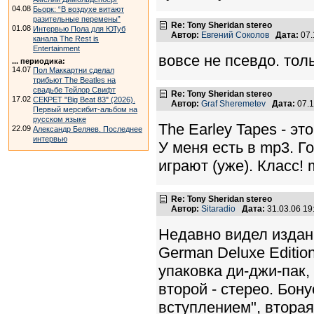
04.08
Бьорк: “В воздухе витают
разительные перемены”
Re: Tony Sheridan stereo
01.08
Интервью Пола для ЮТуб
Автор:
Евгений Соколов
Дата:
07.
канала The Rest is
Entertainment
вовсе не псевдо. толь
... периодика:
14.07
Пол Маккартни сделал
трибьют The Beatles на
свадьбе Тейлор Свифт
Re: Tony Sheridan stereo
17.02
СЕКРЕТ "Big Beat 83" (2026).
Автор:
Graf Sheremetev
Дата:
07.1
Первый мерсибит-альбом на
русском языке
The Earley Tapes - это
22.09
Александр Беляев. Последнее
интервью
У меня есть в mp3. Г
играют (уже). Класс! 
Re: Tony Sheridan stereo
Автор:
Sitaradio
Дата:
31.03.06 1
Недавно видел издание
German Deluxe Editio
упаковка ди-джи-пак,
второй - стерео. Бон
вступлением", вторая 