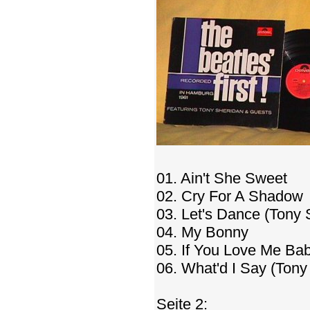
01. Ain't She Sweet
02. Cry For A Shadow
03. Let's Dance (Tony 
04. My Bonny
05. If You Love Me Ba
06. What'd I Say (Tony
Seite 2: