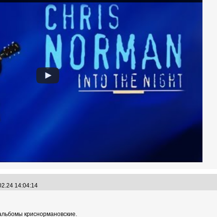
02.24 14:04:14
 альбомы криснормановские.