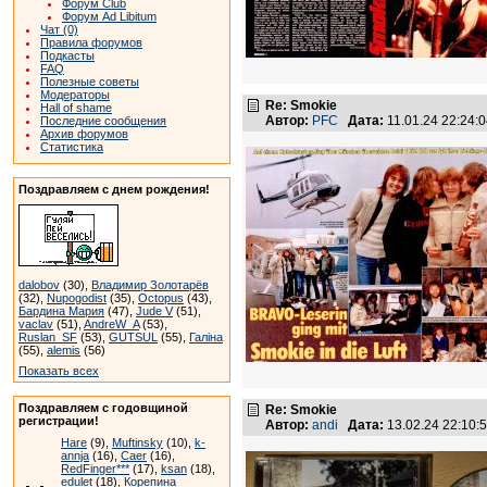
Форум Club
Форум Ad Libitum
Чат (0)
Правила форумов
Подкасты
FAQ
Полезные советы
Модераторы
Re: Smokie
Hall of shame
Автор:
PFC
Дата:
11.01.24 22:24
Последние сообщения
Архив форумов
Статистика
Поздравляем с днем рождения!
dalobov
(30),
Владимир Золотарёв
(32),
Nupogodist
(35),
Octopus
(43),
Бардина Мария
(47),
Jude V
(51),
vaclav
(51),
AndreW_A
(53),
Ruslan_SF
(53),
GUTSUL
(55),
Галіна
(55),
alemis
(56)
Показать всех
Поздравляем с годовщиной
Re: Smokie
регистрации!
Автор:
andi
Дата:
13.02.24 22:10
Hare
(9),
Muftinsky
(10),
k-
annja
(16),
Caer
(16),
RedFinger***
(17),
ksan
(18),
edulet
(18),
Корепина