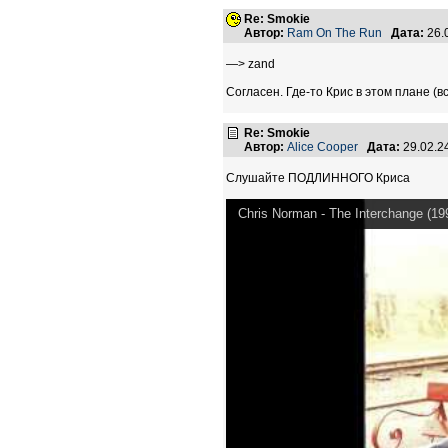
Re: Smokie
Автор:
Ram On The Run
Дата:
26.
—> zand
Согласен. Где-то Крис в этом плане (
Re: Smokie
Автор:
Alice Cooper
Дата:
29.02.2
Слушайте ПОДЛИННОГО Криса
Chris Norman - The Interchange (19