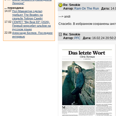
Леннона"
Re: Smokie
... периодика:
Автор:
Ram On The Run
Дата:
14.
14.07
Пол Маккартни сделал
трибьют The Beatles на
—> andi
свадьбе Тейлор Свифт
17.02
СЕКРЕТ "Big Beat 83" (2026).
Спасибо. В избранном сохранены англий
Первый мерсибит-альбом на
русском языке
22.09
Александр Беляев. Последнее
Re: Smokie
интервью
Автор:
PFC
Дата:
16.02.24 20:50