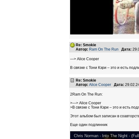
Re: Smokie
Автор:
Ram On The Run
Дата:
29.
—> Аlice Cooper
В связке с Тони Кэри – это и есть по
Re: Smokie
Автор:
Alice Cooper
Дата:
29.02.2
2Ram On The Run:
>—> Аlice Cooper
>В связке с Тони Кэри – это и есть п
Этот альбом был записан в соавторств
Еще один подлинник
Chris Norman - Into The Night - (Ful