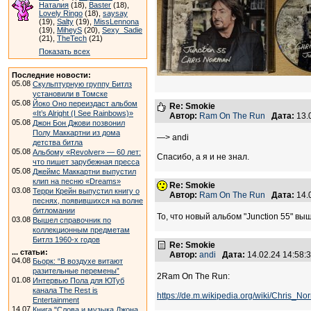
Наталия
(18),
Baster
(18),
Lovely Ringo
(18),
saysay
(19),
Salty
(19),
MissLennona
(19),
MiheyS
(20),
Sexy_Sadie
(21),
TheTech
(21)
Показать всех
Последние новости:
05.08
Скульптурную группу Битлз
установили в Томске
05.08
Йоко Оно переиздаст альбом
Re: Smokie
«It’s Alright (I See Rainbows)»
Автор:
Ram On The Run
Дата:
13.
05.08
Джон Бон Джови позвонил
Полу Маккартни из дома
—> andi
детства битла
05.08
Альбому «Revolver» — 60 лет:
Спасибо, а я и не знал.
что пишет зарубежная пресса
05.08
Джеймс Маккартни выпустил
клип на песню «Dreams»
Re: Smokie
03.08
Терри Крейн выпустил книгу о
Автор:
Ram On The Run
Дата:
14.
песнях, появившихся на волне
битломании
То, что новый альбом "Junction 55" вы
03.08
Вышел справочник по
коллекционным предметам
Битлз 1960-х годов
Re: Smokie
... статьи:
Автор:
andi
Дата:
14.02.24 14:58
04.08
Бьорк: “В воздухе витают
разительные перемены”
2Ram On The Run:
01.08
Интервью Пола для ЮТуб
канала The Rest is
https://de.m.wikipedia.org/wiki/Chris_No
Entertainment
14.07
Книга "Слова и музыка Джона