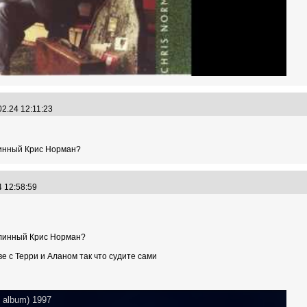
02.24 12:11:23
длинный Крис Норман?
4 12:58:59
одлинный Крис Норман?
е с Терри и Аланом так что судите сами
l album) 1997