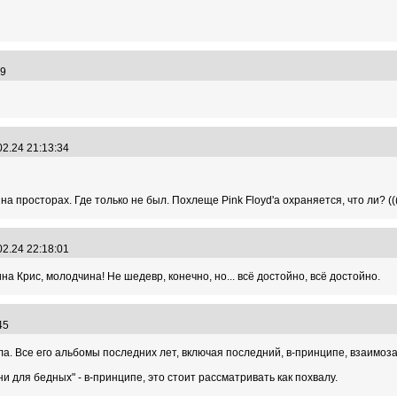
:39
02.24 21:13:34
 на просторах. Где только не был. Похлеще Pink Floyd'а охраняется, что ли? (((
02.24 22:18:01
а Крис, молодчина! Не шедевр, конечно, но... всё достойно, всё достойно.
:45
ела. Все его альбомы последних лет, включая последний, в-принципе, взаимоз
и для бедных" - в-принципе, это стоит рассматривать как похвалу.