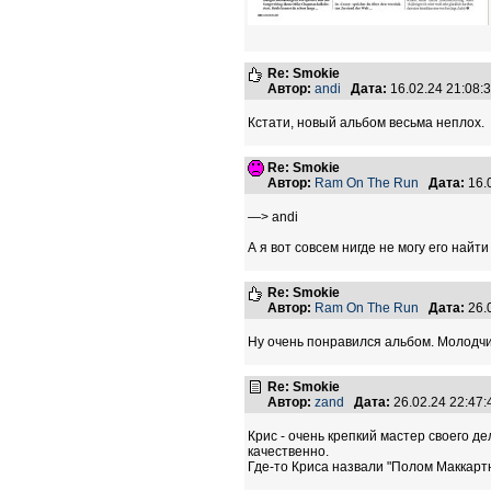
Re: Smokie
Автор:
andi
Дата:
16.02.24 21:08
Кстати, новый альбом весьма неплох.
Re: Smokie
Автор:
Ram On The Run
Дата:
16.
—> andi
А я вот совсем нигде не могу его найти
Re: Smokie
Автор:
Ram On The Run
Дата:
26.
Ну очень понравился альбом. Молодчин
Re: Smokie
Автор:
zand
Дата:
26.02.24 22:47
Крис - очень крепкий мастер своего д
качественно.
Где-то Криса назвали "Полом Маккартн