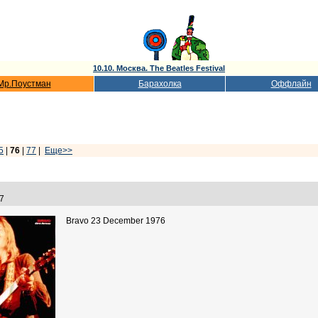
10.10. Москва. The Beatles Festival
Мр.Поустман
Барахолка
Оффлайн
5
|
76
|
77
|
Еще>>
:37
Bravo 23 December 1976