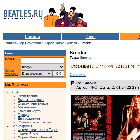
Новости
Книги
Главная
/
Мр.Поустман
/
Форум Music General
/ Smokie
Smokie
Поиск
Тема:
Smokie
Искать:
Страницы (
1
…
77
): [
<<
]
72
|
73
|
74
|
7
Советы
Vox populi
Ответить
Re: Smokie
Мр. Поустман
Автор:
PFC
Дата:
11.01.24 22:23
Клуб
Регистрация
Выслать пароль
Список участников
Мы помним
Клубная карта
Города
Дни рождения
Юбилеи регистрации
Все форумы
Форум Lost Lennon Tapes
Форум Photo
Форум Music General