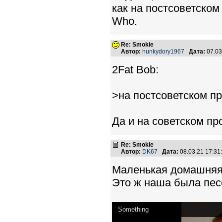
как на постсоветском
Who.
Re: Smokie
Автор:
hunkydory1967
Дата:
07.03
2Fat Bob:
>на постсоветском п
Да и на советском пр
Re: Smokie
Автор:
DK67
Дата:
08.03.21 17:3
Маленькая домашняя з
Это ж наша была песе
Something