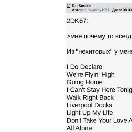
Re: Smokie
Автор:
hunkydory1967
Дата:
08.03
2DK67:
>мне почему то всег
Из "нехитовых" у мен
I Do Declare
We're Flyin' High
Going Home
I Can't Stay Here Tonig
Walk Right Back
Liverpool Docks
Light Up My Life
Don't Take Your Love 
All Alone