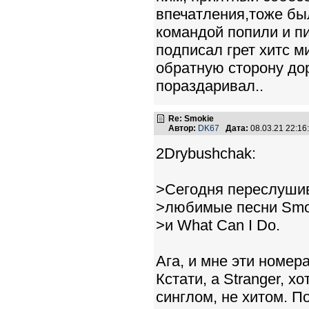
впечатления,тоже бы
командой попили и пи
подписал грет хитс м
обратную сторону дор
пораздаривал..
Re: Smokie
Автор:
DK67
Дата:
08.03.21 22:1
2Drybushchak:
>Сегодня переслушив
>любимые песни Smoki
>и What Can I Do.
Ага, и мне эти номер
Кстати, а Stranger, х
синглом, не хитом. П