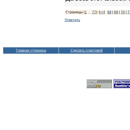
Страницы (
1
…
77
): [
<<
]
68
|
69
|
70
|
7
Ответить
Главная страница
Сделать стартовой