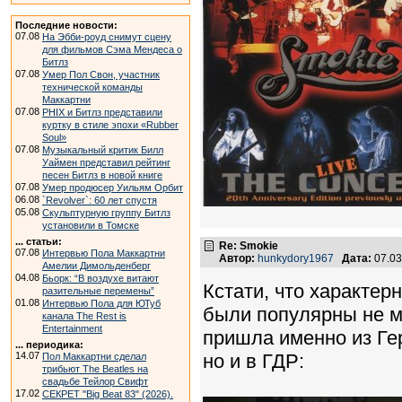
Последние новости:
07.08
На Эбби-роуд снимут сцену
для фильмов Сэма Мендеса о
Битлз
07.08
Умер Пол Свон, участник
технической команды
Маккартни
07.08
PHIX и Битлз представили
куртку в стиле эпохи «Rubber
Soul»
07.08
Музыкальный критик Билл
Уаймен представил рейтинг
песен Битлз в новой книге
07.08
Умер продюсер Уильям Орбит
06.08
`Revolver`: 60 лет спустя
05.08
Скульптурную группу Битлз
установили в Томске
... статьи:
Re: Smokie
07.08
Интервью Пола Маккартни
Автор:
hunkydory1967
Дата:
07.03
Амелии Димольденберг
04.08
Бьорк: “В воздухе витают
Кстати, что характер
разительные перемены”
01.08
Интервью Пола для ЮТуб
были популярны не ме
канала The Rest is
Entertainment
пришла именно из Ге
... периодика:
14.07
но и в ГДР:
Пол Маккартни сделал
трибьют The Beatles на
свадьбе Тейлор Свифт
17.02
СЕКРЕТ "Big Beat 83" (2026).