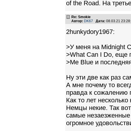
of the Road. На трет
Re: Smokie
Автор:
DK67
Дата:
08.03.21 23:2
2hunkydory1967:
>У меня на Midnight 
>What Can I Do, еще 
>Me Blue и последняя I
Ну эти две как раз са
А мне почему то все
правда к сожалению п
Как то лет несколько
Немцы некие. Так вот
самые незаезженные 
огромное удовольств