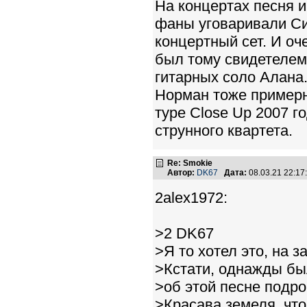
На концертах песня и
фаны уговаривали Си
концертный сет. И оч
был тому свидетелем.
гитарных соло Алана.
Норман тоже примерн
туре Close Up 2007 г
струнного квартета.
Re: Smokie
Автор:
DK67
Дата:
08.03.21 22:1
2alex1972:
>2 DK67
>Я то хотел это, на з
>Кстати, однажды бы
>об этой песне подро
>Красава земеля, что