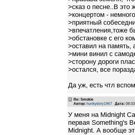
>сказ о песне..В это 
>концертом - немног
>приятный собеседни
>впечатления,тоже б
>обстановке с его ко
>оставил на память, 
>мини винил с самод
>сторону дороги пласт
>остался, все поразд
Да уж, есть чтл вспом
Re: Smokie
Автор:
hunkydory1967
Дата:
08.03
У меня на Midnight C
первая Something's Be
Midnight. А вообще э