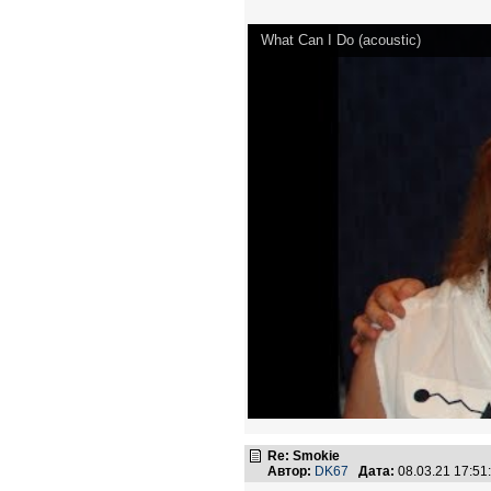
What Can I Do (acoustic)
Re: Smokie
Автор:
DK67
Дата:
08.03.21 17:5