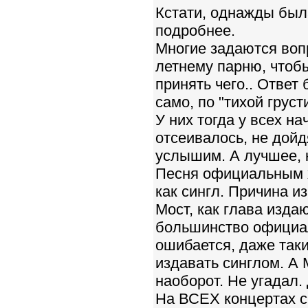
Кстати, однажды был
подробнее.
Многие задаются вопр
летнему парню, чтобы
принять чего.. Ответ 
само, по "тихой грусти
У них тогда у всех н
отсеивалось, не дойд
услышим. А лучшее, к
Песня официальным х
как сингл. Причина и
Мост, как глава изда
большинство официал
ошибается, даже так
издавать синглом. А 
наоборот. Не угадал. 
На ВСЕХ концертах с