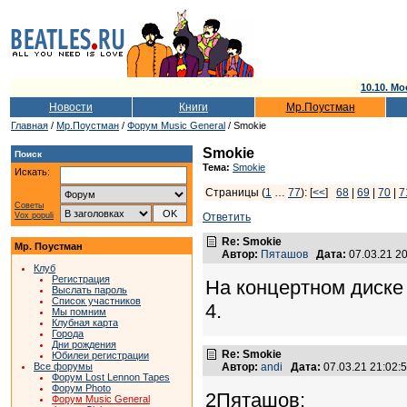
10.10. Мо
Новости
Книги
Мр.Поустман
Главная
/
Мр.Поустман
/
Форум Music General
/ Smokie
Smokie
Поиск
Тема:
Smokie
Искать:
Страницы (
1
…
77
): [
<<
]
68
|
69
|
70
|
7
Советы
Vox populi
Ответить
Re: Smokie
Мр. Поустман
Автор:
Пяташов
Дата:
07.03.21 2
Клуб
Регистрация
На концертном диске 
Выслать пароль
Список участников
4.
Мы помним
Клубная карта
Города
Дни рождения
Re: Smokie
Юбилеи регистрации
Все форумы
Автор:
andi
Дата:
07.03.21 21:02
Форум Lost Lennon Tapes
Форум Photo
2Пяташов:
Форум Music General