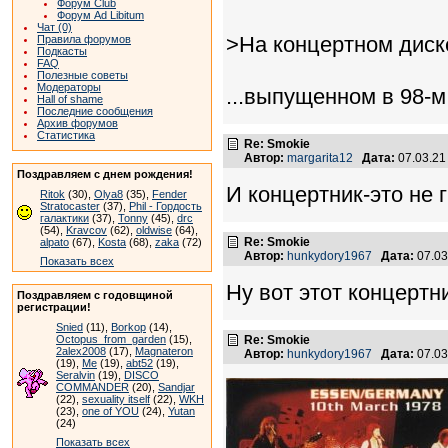
Форум Club
Форум Ad Libitum
Чат (0)
>На концертном диске 
Правила форумов
Подкасты
FAQ
Полезные советы
Модераторы
...выпущенном в 98-м
Hall of shame
Последние сообщения
Архив форумов
Статистика
Re: Smokie
Автор:
margarita12
Дата:
07.03.21
Поздравляем с днем рождения!
И концертник-это не 
Ritok
(30),
Olya8
(35),
Fender
Stratocaster
(37),
Phil - Гордость
галактики
(37),
Tonny
(45),
drc
(54),
Kravcov
(62),
oldwise
(64),
Re: Smokie
alpato
(67),
Kosta
(68),
zaka
(72)
Автор:
hunkydory1967
Дата:
07.03
Показать всех
Ну вот этот концертни
Поздравляем с годовщиной
регистрации!
Snied
(11),
Borkop
(14),
Octopus_from_garden
(15),
Re: Smokie
2alex2008
(17),
Magnateron
Автор:
hunkydory1967
Дата:
07.03
(19),
Me
(19),
abt52
(19),
Seralvin
(19),
DISCO
COMMANDER
(20),
Sandjar
(22),
sexuality itself
(22),
WKH
(23),
one of YOU
(24),
Yutan
(24)
Показать всех