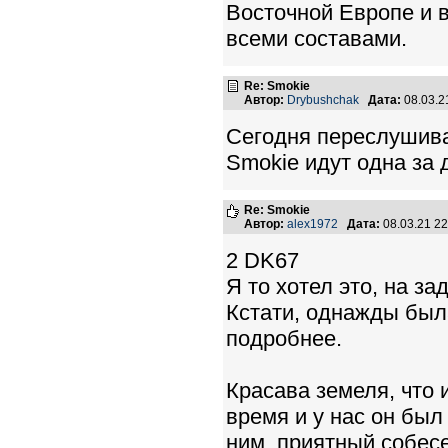
Восточной Европе и 
всеми составами.
Re: Smokie
Автор:
Drybushchak
Дата:
08.03.2
Сегодня переслушива
Smokie идут одна за д
Re: Smokie
Автор:
alex1972
Дата:
08.03.21 2
2 DK67
Я то хотел это, на за
Кстати, однажды был
подробнее.
Красава земеля, что и
время и у нас он был
ним, приятный собес