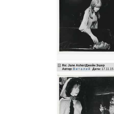
Re: Jane Asher/Джейн Эшер
Автор:
В и т а л и й
Дата:
17.11.15