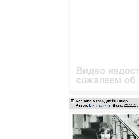
Re: Jane Asher/Джейн Эшер
Автор:
В и т а л и й
Дата:
22.11.15