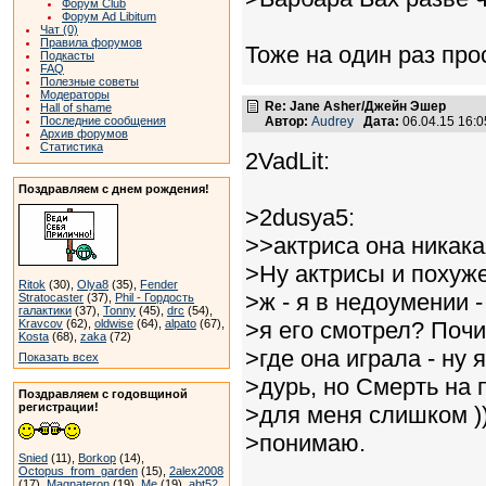
Форум Club
Форум Ad Libitum
Чат (0)
Правила форумов
Тоже на один раз про
Подкасты
FAQ
Полезные советы
Модераторы
Re: Jane Asher/Джейн Эшер
Hall of shame
Последние сообщения
Автор:
Audrey
Дата:
06.04.15 16:
Архив форумов
Статистика
2VadLit:
Поздравляем с днем рождения!
>2dusya5:
>>актриса она никака
>Ну актрисы и похуже
Ritok
(30),
Olya8
(35),
Fender
>ж - я в недоумении 
Stratocaster
(37),
Phil - Гордость
галактики
(37),
Tonny
(45),
drc
(54),
Kravcov
(62),
oldwise
(64),
alpato
(67),
>я его смотрел? Поч
Kosta
(68),
zaka
(72)
>где она играла - ну
Показать всех
>дурь, но Смерть на 
Поздравляем с годовщиной
регистрации!
>для меня слишком ))
>понимаю.
Snied
(11),
Borkop
(14),
Octopus_from_garden
(15),
2alex2008
(17),
Magnateron
(19),
Me
(19),
abt52