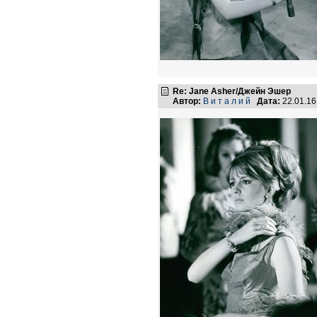
Re: Jane Asher/Джейн Эшер
Автор:
В и т а л и й
Дата:
22.01.1