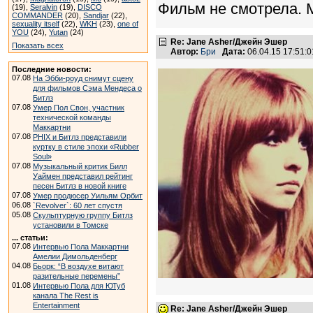
Фильм не смотрела. 
(19),
Seralvin
(19),
DISCO
COMMANDER
(20),
Sandjar
(22),
sexuality itself
(22),
WKH
(23),
one of
YOU
(24),
Yutan
(24)
Re: Jane Asher/Джейн Эшер
Показать всех
Автор:
Бри
Дата:
06.04.15 17:51
Последние новости:
07.08
На Эбби-роуд снимут сцену
для фильмов Сэма Мендеса о
Битлз
07.08
Умер Пол Свон, участник
технической команды
Маккартни
07.08
PHIX и Битлз представили
куртку в стиле эпохи «Rubber
Soul»
07.08
Музыкальный критик Билл
Уаймен представил рейтинг
песен Битлз в новой книге
07.08
Умер продюсер Уильям Орбит
06.08
`Revolver`: 60 лет спустя
05.08
Скульптурную группу Битлз
установили в Томске
... статьи:
07.08
Интервью Пола Маккартни
Амелии Димольденберг
04.08
Бьорк: “В воздухе витают
разительные перемены”
01.08
Интервью Пола для ЮТуб
канала The Rest is
Entertainment
Re: Jane Asher/Джейн Эшер