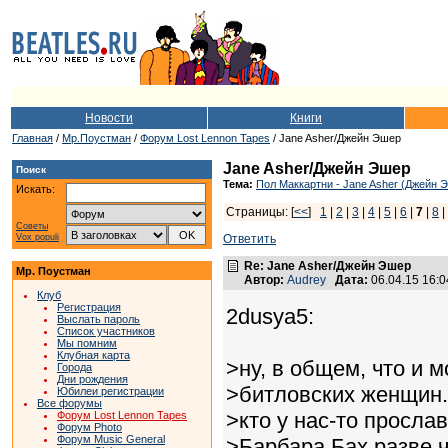
Новости
Книги
Главная
/
Мр.Поустман
/
Форум Lost Lennon Tapes
/ Jane Asher/Джейн Эшер
Jane Asher/Джейн Эшер
Поиск
Тема:
Пол Маккартни - Jane Asher (Джейн 
Искать:
Страницы: [
<<
]
1
|
2
|
3
|
4
|
5
|
6
|
7
|
8
|
Советы
Vox populi
Ответить
Re: Jane Asher/Джейн Эшер
Мр. Поустман
Автор:
Audrey
Дата:
06.04.15 16:
Клуб
Регистрация
2dusya5:
Выслать пароль
Список участников
Мы помним
Клубная карта
>ну, в общем, что и 
Города
Дни рождения
>битловских женщин.
Юбилеи регистрации
Все форумы
>кто у нас-то просла
Форум Lost Lennon Tapes
Форум Photo
Форум Music General
>Барбара Бах разве 