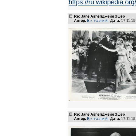
https://ru.wikip
Re: Jane Asher/Джейн Эшер
Автор:
В и т а л и й
Дата:
17.11.15
Re: Jane Asher/Джейн Эшер
Автор:
В и т а л и й
Дата:
17.11.15