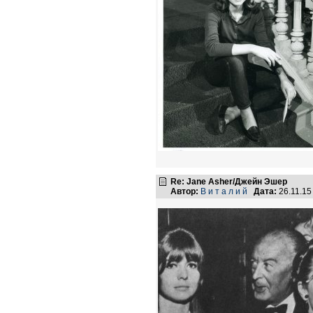
Re: Jane Asher/Джейн Эшер
Автор:
В и т а л и й
Дата:
26.11.15