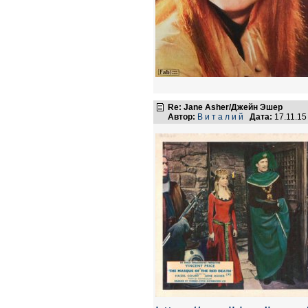
Re: Jane Asher/Джейн Эшер
Автор:
В и т а л и й
Дата:
17.11.15