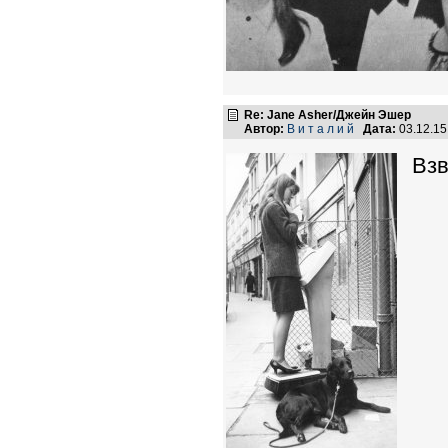
Re: Jane Asher/Джейн Эшер
Автор:
В и т а л и й
Дата:
03.12.1
Вз