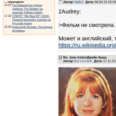
... периодика:
Автор:
VadLit
Дата:
06.04.15 20:1
14.07
Пол Маккартни сделал
трибьют The Beatles на
2Audrey:
свадьбе Тейлор Свифт
17.02
СЕКРЕТ "Big Beat 83" (2026).
Первый мерсибит-альбом на
русском языке
>Фильм не смотрела.
22.09
Александр Беляев. Последнее
интервью
Может и английский, 
https://ru.wikip
Re: Jane Asher/Джейн Эшер
Автор:
В и т а л и й
Дата:
17.11.15