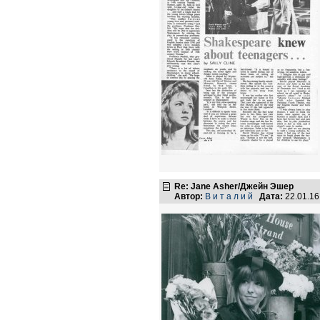
Re: Jane Asher/Джейн Эшер
Автор:
В и т а л и й
Дата:
22.01.1