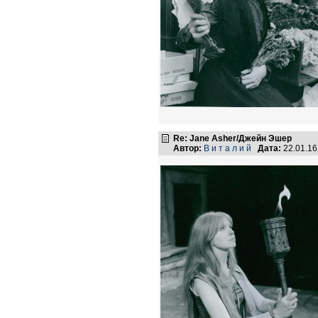
Re: Jane Asher/Джейн Эшер
Автор:
В и т а л и й
Дата:
22.01.1