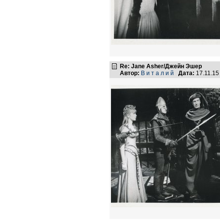
Re: Jane Asher/Джейн Эшер
Автор:
В и т а л и й
Дата:
17.11.15