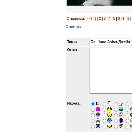
Страницы: [
<<
]
1
|
2
|
3
|
4
|
5
|
6
|
7
|
8
|
Ответить
Тема:
Ответ:
Иконка: