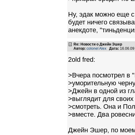
Ну, эдак можно еще с
будет ничего связыват
анекдоте, "тиньденция
Re: Новости о Джейн Эшер
Автор:
colonel Alex
Дата:
16.06.09
2old fred:
>Вчера посмотрел в "
>уморительную черну
>Джейн в одной из г
>выглядит для своих
>смотреть. Она и По
>вместе. Два ровесни
Джейн Эшер, по моему