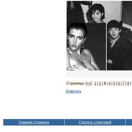
Страницы: [
<<
]
1
|
2
|
3
|
4
|
5
|
6
|
7
|
8
|
Ответить
Главная страница
Сделать стартовой