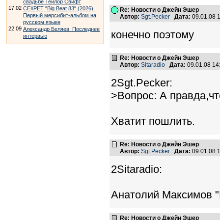
свадьбе Тейлор Свифт
17.02
СЕКРЕТ "Big Beat 83" (2026).
Re: Новости о Джейн Эшер
Первый мерсибит-альбом на
Автор:
Sgt.Pecker
Дата:
09.01.08 
русском языке
22.09
Александр Беляев. Последнее
конечно поэтому
интервью
Re: Новости о Джейн Эшер
Автор:
Sitaradio
Дата:
09.01.08 1
2Sgt.Pecker:
>Вопрос: А правда,ч
Хватит пошлить.
Re: Новости о Джейн Эшер
Автор:
Sgt.Pecker
Дата:
09.01.08 
2Sitaradio:
Анатолий Максимов "
Re: Новости о Джейн Эшер