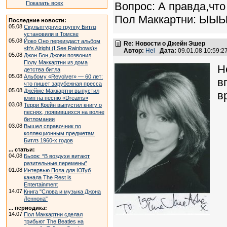
Показать всех
Вопрос: А правда,чт
Пол Маккартни: ЫЫЫЫ 
Последние новости:
05.08
Скульптурную группу Битлз
установили в Томске
05.08
Йоко Оно переиздаст альбом
Re: Новости о Джейн Эшер
«It’s Alright (I See Rainbows)»
Автор:
Hel
Дата:
09.01.08 10:59:
05.08
Джон Бон Джови позвонил
Полу Маккартни из дома
Н
детства битла
05.08
Альбому «Revolver» — 60 лет:
в
что пишет зарубежная пресса
05.08
Джеймс Маккартни выпустил
в
клип на песню «Dreams»
03.08
Терри Крейн выпустил книгу о
песнях, появившихся на волне
битломании
03.08
Вышел справочник по
коллекционным предметам
Битлз 1960-х годов
... статьи:
04.08
Бьорк: “В воздухе витают
разительные перемены”
01.08
Интервью Пола для ЮТуб
канала The Rest is
Entertainment
14.07
Книга "Слова и музыка Джона
Леннона"
... периодика:
14.07
Пол Маккартни сделал
трибьют The Beatles на