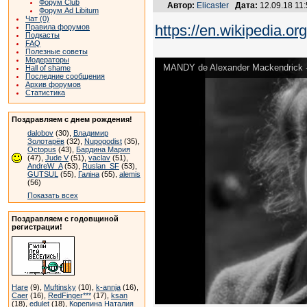
Форум Club
Автор:
Elicaster
Дата:
12.09.18 11
Форум Ad Libitum
Чат (0)
https://en.wikipedia.o
Правила форумов
Подкасты
FAQ
Полезные советы
Модераторы
MANDY de Alexander Mackendrick - Of
Hall of shame
Последние сообщения
Архив форумов
Статистика
Поздравляем с днем рождения!
dalobov
(30),
Владимир
Золотарёв
(32),
Nupogodist
(35),
Octopus
(43),
Бардина Мария
(47),
Jude V
(51),
vaclav
(51),
AndreW_A
(53),
Ruslan_SF
(53),
GUTSUL
(55),
Галіна
(55),
alemis
(56)
Показать всех
Поздравляем с годовщиной
регистрации!
Hare
(9),
Muftinsky
(10),
k-annja
(16),
Caer
(16),
RedFinger***
(17),
ksan
(18),
edulet
(18),
Корепина Наталия