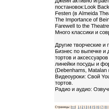
Джейн активно играет
постановок:Look Back 
Festen (в Almeida The
The Importance of Bei
Farewell to the Theatre
Много классики и со
Другие творческие и
Бизнес по выпечке и 
тортов и аксессуаров
линейки посуды и фо
(Debenhams, Matalan и
Видеоуроки: Свой Yo
тортов.
Радио и аудио: Озвуч
Страницы: [
<<
]
1
|
2
|
3
|
4
|
5
|
6
|
7
|
8
|