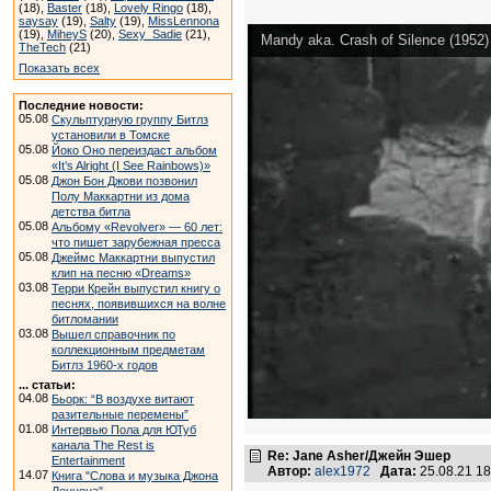
(18),
Baster
(18),
Lovely Ringo
(18),
saysay
(19),
Salty
(19),
MissLennona
(19),
MiheyS
(20),
Sexy_Sadie
(21),
Mandy aka. Crash of Silence (1952) 
TheTech
(21)
Показать всех
Последние новости:
05.08
Скульптурную группу Битлз
установили в Томске
05.08
Йоко Оно переиздаст альбом
«It’s Alright (I See Rainbows)»
05.08
Джон Бон Джови позвонил
Полу Маккартни из дома
детства битла
05.08
Альбому «Revolver» — 60 лет:
что пишет зарубежная пресса
05.08
Джеймс Маккартни выпустил
клип на песню «Dreams»
03.08
Терри Крейн выпустил книгу о
песнях, появившихся на волне
битломании
03.08
Вышел справочник по
коллекционным предметам
Битлз 1960-х годов
... статьи:
04.08
Бьорк: “В воздухе витают
разительные перемены”
01.08
Интервью Пола для ЮТуб
канала The Rest is
Re: Jane Asher/Джейн Эшер
Entertainment
Автор:
alex1972
Дата:
25.08.21 1
14.07
Книга "Слова и музыка Джона