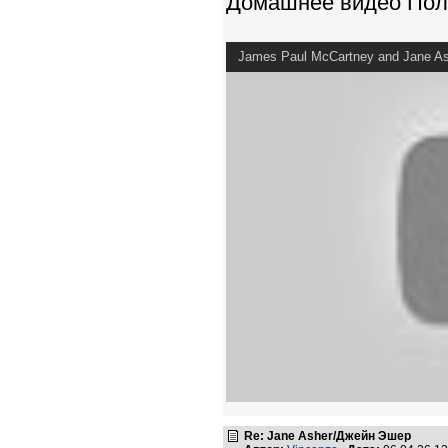
Домашнее видео Пол
James Paul McCartney and Jane As
Re: Jane Asher/Джейн Эшер