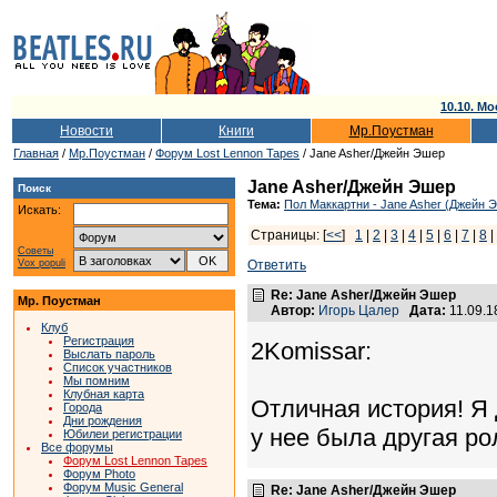
10.10. Мо
Новости
Книги
Мр.Поустман
Главная
/
Мр.Поустман
/
Форум Lost Lennon Tapes
/ Jane Asher/Джейн Эшер
Jane Asher/Джейн Эшер
Поиск
Тема:
Пол Маккартни - Jane Asher (Джейн 
Искать:
Страницы: [
<<
]
1
|
2
|
3
|
4
|
5
|
6
|
7
|
8
|
Советы
Vox populi
Ответить
Re: Jane Asher/Джейн Эшер
Мр. Поустман
Автор:
Игорь Цалер
Дата:
11.09.1
Клуб
Регистрация
2Komissar:
Выслать пароль
Список участников
Мы помним
Клубная карта
Отличная история! Я 
Города
Дни рождения
у нее была другая ро
Юбилеи регистрации
Все форумы
Форум Lost Lennon Tapes
Форум Photo
Форум Music General
Re: Jane Asher/Джейн Эшер