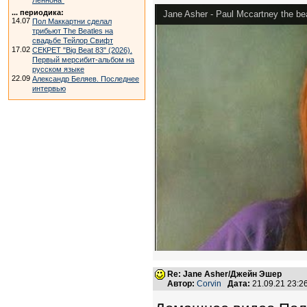
Леннона"
... периодика:
Jane Asher - Paul Mccartney the be
14.07
Пол Маккартни сделал
трибьют The Beatles на
свадьбе Тейлор Свифт
17.02
СЕКРЕТ "Big Beat 83" (2026).
Первый мерсибит-альбом на
русском языке
22.09
Александр Беляев. Последнее
интервью
Re: Jane Asher/Джейн Эшер
Автор:
Corvin
Дата:
21.09.21 23: