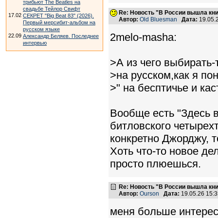
трибьют The Beatles на
свадьбе Тейлор Свифт
Re: Новость "В России вышла кн
17.02
СЕКРЕТ "Big Beat 83" (2026).
Автор:
Old Bluesman
Дата:
19.05.
Первый мерсибит-альбом на
русском языке
2melo-masha:
22.09
Александр Беляев. Последнее
интервью
>А из чего выбирать-т
>на русском,как я пон
>" на бесптичье и кас
Вообще есть "Здесь 
битловского четырех
конкретно Джорджу, т
Хоть что-то новое де
просто плюешься.
Re: Новость "В России вышла кн
Автор:
Ourson
Дата:
19.05.26 15:
меня больше интересу