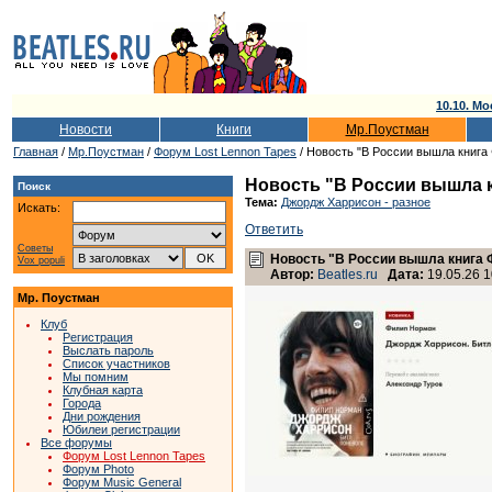
10.10. Мо
Новости
Книги
Мр.Поустман
Главная
/
Мр.Поустман
/
Форум Lost Lennon Tapes
/ Новость "В России вышла книга
Новость "В России вышла 
Поиск
Тема:
Джордж Харрисон - разное
Искать:
Ответить
Советы
Новость "В России вышла книга
Vox populi
Автор:
Beatles.ru
Дата:
19.05.26 1
Мр. Поустман
Клуб
Регистрация
Выслать пароль
Список участников
Мы помним
Клубная карта
Города
Дни рождения
Юбилеи регистрации
Все форумы
Форум Lost Lennon Tapes
Форум Photo
Форум Music General