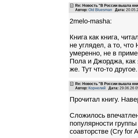
Re: Новость "В России вышла кн
Автор:
Old Bluesman
Дата:
20.05.
2melo-masha:
Книга как книга, чит
не углядел, а то, чт
умеренно, не в приме
Пола и Джорджа, как 
же. Тут что-то другое.
Re: Новость "В России вышла кн
Автор:
Корнелий
Дата:
29.06.26 
Прочитал книгу. Наве
Сложилось впечатлен
популярности группы 
соавторстве (Cry for