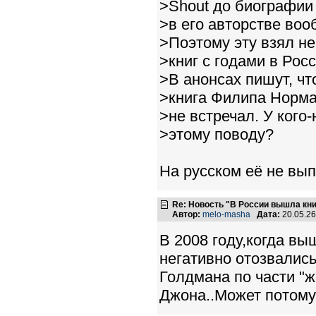
>Shout до биографии
>в его авторстве воо
>Поэтому эту взял не
>книг с годами в Рос
>В анонсах пишут, чт
>книга Филипа Норма
>не встречал. У кого
>этому поводу?
На русском её не вып
Re: Новость "В России вышла кн
Автор:
melo-masha
Дата:
20.05.2
В 2008 году,когда вы
негативно отозвались
Голдмана по части "
Джона..Может потому 