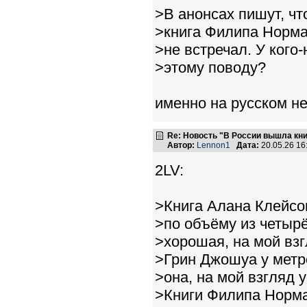
>В анонсах пишут, чт
>книга Филипа Норма
>не встречал. У кого
>этому поводу?
именно на русском н
Re: Новость "В России вышла кн
Автор:
Lennon1
Дата:
20.05.26 1
2LV:
>Книга Алана Клейсо
>по объёму из четырё
>хорошая, на мой взг
>Грин Джошуа у метро
>она, на мой взгляд у
>Книги Филипа Норма