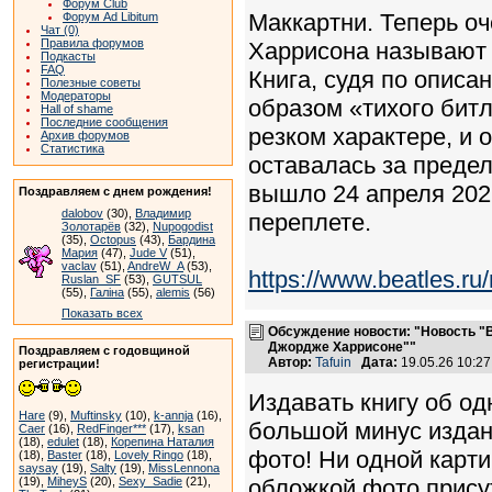
Форум Club
Маккартни. Теперь о
Форум Ad Libitum
Чат (0)
Правила форумов
Харрисона называют 
Подкасты
FAQ
Книга, судя по описа
Полезные советы
Модераторы
образом «тихого битл
Hall of shame
Последние сообщения
резком характере, и 
Архив форумов
Статистика
оставалась за преде
вышло 24 апреля 2026
Поздравляем с днем рождения!
dalobov
(30),
Владимир
переплете.
Золотарёв
(32),
Nupogodist
(35),
Octopus
(43),
Бардина
Мария
(47),
Jude V
(51),
vaclav
(51),
AndreW_A
(53),
https://www.beatles.
Ruslan_SF
(53),
GUTSUL
(55),
Галіна
(55),
alemis
(56)
Показать всех
Обсуждение новости: "Новость "
Джордже Харрисоне""
Поздравляем с годовщиной
Автор:
Tafuin
Дата:
19.05.26 10:2
регистрации!
Издавать книгу об од
Hare
(9),
Muftinsky
(10),
k-annja
(16),
большой минус издани
Caer
(16),
RedFinger***
(17),
ksan
(18),
edulet
(18),
Корепина Наталия
фото! Ни одной карти
(18),
Baster
(18),
Lovely Ringo
(18),
saysay
(19),
Salty
(19),
MissLennona
(19),
MiheyS
(20),
Sexy_Sadie
(21),
обложкой фото присут