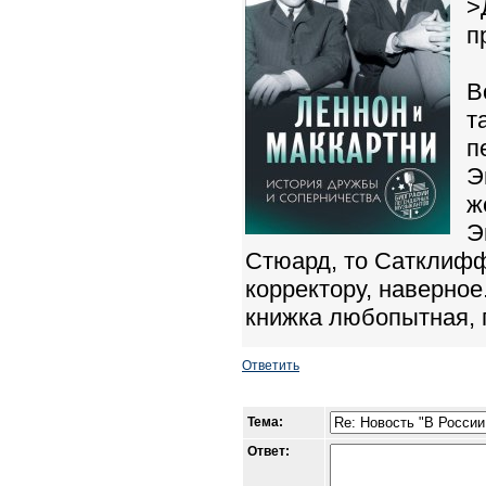
>
п
В
т
п
Э
ж
Э
Стюард, то Сатклифф
корректору, наверное
книжка любопытная, 
Ответить
Тема:
Ответ: