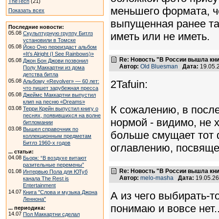
TheTech
(21)
меньшего формата, че
Показать всех
выпущенная ранее та
Последние новости:
05.08
Скульптурную группу Битлз
иметь или не иметь.
установили в Томске
05.08
Йоко Оно переиздаст альбом
«It’s Alright (I See Rainbows)»
Re: Новость "В России вышла кн
05.08
Джон Бон Джови позвонил
Автор:
Old Bluesman
Дата:
19.05.
Полу Маккартни из дома
детства битла
05.08
Альбому «Revolver» — 60 лет:
2Tafuin:
что пишет зарубежная пресса
05.08
Джеймс Маккартни выпустил
клип на песню «Dreams»
К сожалению, в после
03.08
Терри Крейн выпустил книгу о
песнях, появившихся на волне
нормой - видимо, не 
битломании
03.08
Вышел справочник по
больше смущает тот ф
коллекционным предметам
Битлз 1960-х годов
оглавлению, посвяще
... статьи:
04.08
Бьорк: “В воздухе витают
разительные перемены”
Re: Новость "В России вышла кн
01.08
Интервью Пола для ЮТуб
Автор:
melo-masha
Дата:
19.05.2
канала The Rest is
Entertainment
14.07
Книга "Слова и музыка Джона
А из чего выбирать-то
Леннона"
понимаю и вовсе нет..
... периодика:
14.07
Пол Маккартни сделал