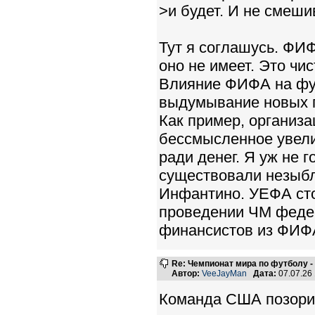
>и будет. И не смеш
Тут я соглашусь. ФИ
оно не имеет. Это чи
Влияние ФИФА на фут
выдумывание новых п
Как пример, организ
бессмысленное увели
ради денег. Я уж не 
существовали незыбл
Инфантино. УЕФА сто
проведении ЧМ федер
финансистов из ФИФ
Re: Чемпионат мира по футболу -
Автор:
VeeJayMan
Дата:
07.07.26
Команда США позорищ