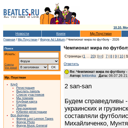
10.10. Мо
Новости
Книги
Мр.Поустман
Главная
/
Мр.Поустман
/
Форум Ad Libitum
/ Чемпионат мира по футболу - 2026
Чемпионат мира по футболу
Поиск
Искать:
Страницы (
1
…
20
): [
<<
]
7
|
8
|
9
|
10
|
1
Ответить
Советы
Vox populi
Re: Чемпионат мира по футболу -
Автор:
tektonika
Дата:
06.07.26 2
Мр. Поустман
Клуб
2 san-san
Регистрация
Выслать пароль
Список участников
Мы помним
Будем справедливы -
Клубная карта
Города
украинских и грузинс
Дни рождения
Юбилеи регистрации
составляли футболис
Все форумы
Форум Lost Lennon Tapes
Михайличенко, Мунтян
Форум Photo
Форум Music General