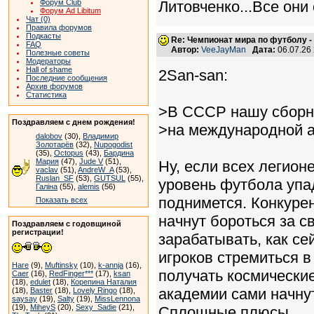
Форум Club
Литовченко...Все они
Форум Ad Libitum
Чат (0)
Правила форумов
Подкасты
Re: Чемпионат мира по футболу -
FAQ
Автор:
VeeJayMan
Дата:
06.07.26
Полезные советы
Модераторы
Hall of shame
2San-san:
Последние сообщения
Архив форумов
Статистика
>В СССР нашу сборну
Поздравляем с днем рождения!
>на международной а
dalobov
(30),
Владимир
Золотарёв
(32),
Nupogodist
(35),
Octopus
(43),
Бардина
Мария
(47),
Jude V
(51),
Ну, если всех легионе
vaclav
(51),
AndreW_A
(53),
Ruslan_SF
(53),
GUTSUL
(55),
уровень футбола упад
Галіна
(55),
alemis
(56)
поднимется. Конкуре
Показать всех
начнут бороться за с
Поздравляем с годовщиной
регистрации!
зарабатывать, как се
игроков стремиться 
Hare
(9),
Muftinsky
(10),
k-annja
(16),
получать космические
Caer
(16),
RedFinger***
(17),
ksan
(18),
edulet
(18),
Корепина Наталия
академии сами начнут
(18),
Baster
(18),
Lovely Ringo
(18),
saysay
(19),
Salty
(19),
MissLennona
(19),
MiheyS
(20),
Sexy_Sadie
(21),
Сплошные плюсы.