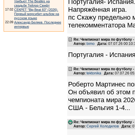
Португалия- Испания.
трибьют The Beatles на
свадьбе Тейлор Свифт
Напряжённая игра.
17.02
СЕКРЕТ "Big Beat 83" (2026).
Первый мерсибит-альбом на
пс Скажу предельно м
русском языке
22.09
Александр Беляев. Последнее
телекомментатора Ма
интервью
Re: Чемпионат мира по футболу -
Автор:
bimo
Дата:
07.07.26 00:10
Португалия - Испания
Re: Чемпионат мира по футболу -
Автор:
tektonika
Дата:
07.07.26 0
Роберто Мартинес пок
Он объявил об этом 
чемпионата мира 202
США - Бельгия 1-4...
Re: Чемпионат мира по футболу -
Автор:
Сергей Холодилов
Дата:
0