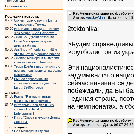
TheTech
(21)
Показать всех
Re: Чемпионат мира по футболу -
Последние новости:
Автор:
VeeJayMan
Дата:
06.07.26
05.08
Скульптурную группу Битлз
установили в Томске
2tektonika:
05.08
Йоко Оно переиздаст альбом
«It’s Alright (I See Rainbows)»
05.08
Джон Бон Джови позвонил
Полу Маккартни из дома
>Будем справедливы 
детства битла
05.08
Альбому «Revolver» — 60 лет:
>футболистов из укра
что пишет зарубежная пресса
05.08
Джеймс Маккартни выпустил
клип на песню «Dreams»
Эти националистичес
03.08
Терри Крейн выпустил книгу о
песнях, появившихся на волне
задумывался о нацио
битломании
03.08
Вышел справочник по
сейчас начинается дел
коллекционным предметам
Битлз 1960-х годов
побеждали, да Вы без 
... статьи:
04.08
Бьорк: “В воздухе витают
- единая страна, по
разительные перемены”
на чемпионатах, а с
01.08
Интервью Пола для ЮТуб
канала The Rest is
Entertainment
14.07
Книга "Слова и музыка Джона
Re: Чемпионат мира по футболу -
Леннона"
Автор:
tektonika
Дата:
06.07.26 2
... периодика:
14.07
Пол Маккартни сделал