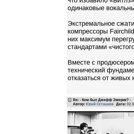
что избавило «Битлз
одинаковые вокальны
Экстремальное сжати
компрессоры Fairchil
них максимум перегру
стандартами «чистого
Вместе с продюсеро
технический фундаме
отказаться от живых 
Re: - Кем был Джефф Эмерик? -
Автор:
Юрий Осташков
Дата:
02.0