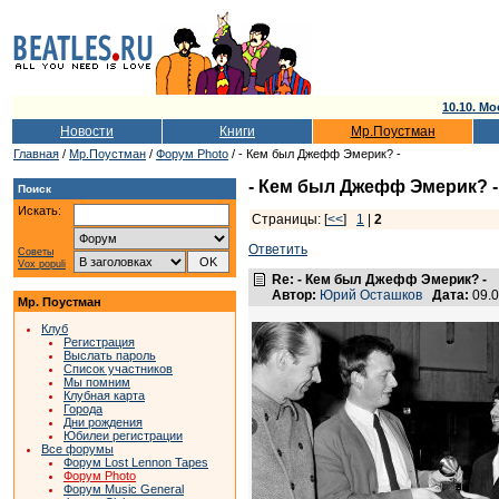
10.10. Мо
Новости
Книги
Мр.Поустман
Главная
/
Мр.Поустман
/
Форум Photo
/ - Кем был Джефф Эмерик? -
- Кем был Джефф Эмерик? -
Поиск
Искать:
Страницы: [
<<
]
1
|
2
Ответить
Советы
Vox populi
Re: - Кем был Джефф Эмерик? -
Автор:
Юрий Осташков
Дата:
09.0
Мр. Поустман
Клуб
Регистрация
Выслать пароль
Список участников
Мы помним
Клубная карта
Города
Дни рождения
Юбилеи регистрации
Все форумы
Форум Lost Lennon Tapes
Форум Photo
Форум Music General