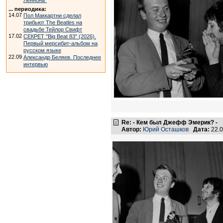
Леннона"
... периодика:
14.07
Пол Маккартни сделал
трибьют The Beatles на
свадьбе Тейлор Свифт
17.02
СЕКРЕТ "Big Beat 83" (2026).
Первый мерсибит-альбом на
русском языке
22.09
Александр Беляев. Последнее
интервью
Re: - Кем был Джефф Эмерик? -
Автор:
Юрий Осташков
Дата:
22.0