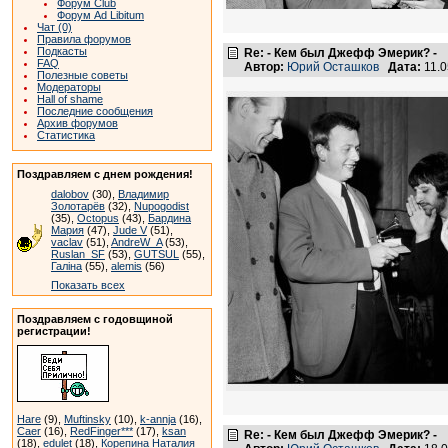
Форум Club
Форум Ad Libitum
Чат (0)
Правила форумов
Подкасты
Re: - Кем был Джефф Эмерик? -
FAQ
Автор:
Юрий Осташков
Дата:
11.0
Полезные советы
Модераторы
Hall of shame
Последние сообщения
Архив форумов
Статистика
Поздравляем с днем рождения!
dalobov
(30),
Владимир
Золотарёв
(32),
Nupogodist
(35),
Octopus
(43),
Бардина
Мария
(47),
Jude V
(51),
vaclav
(51),
AndreW_A
(53),
Ruslan_SF
(53),
GUTSUL
(55),
Галіна
(55),
alemis
(56)
Показать всех
Поздравляем с годовщиной
регистрации!
Hare
(9),
Muftinsky
(10),
k-annja
(16),
Caer
(16),
RedFinger***
(17),
ksan
Re: - Кем был Джефф Эмерик? -
(18),
edulet
(18),
Корепина Наталия