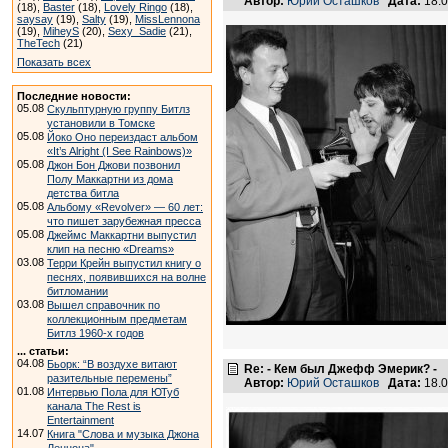
Автор:
Юрий Осташков
Дата:
18.0
(18),
Baster
(18),
Lovely Ringo
(18),
saysay
(19),
Salty
(19),
MissLennona
(19),
MiheyS
(20),
Sexy_Sadie
(21),
TheTech
(21)
Показать всех
Последние новости:
05.08
Скульптурную группу Битлз
установили в Томске
05.08
Йоко Оно переиздаст альбом
«It’s Alright (I See Rainbows)»
05.08
Джон Бон Джови позвонил
Полу Маккартни из дома
детства битла
05.08
Альбому «Revolver» — 60 лет:
что пишет зарубежная пресса
05.08
Джеймс Маккартни выпустил
клип на песню «Dreams»
03.08
Терри Крейн выпустил книгу о
песнях, появившихся на волне
битломании
03.08
Вышел справочник по
коллекционным предметам
Битлз 1960-х годов
... статьи:
04.08
Бьорк: “В воздухе витают
Re: - Кем был Джефф Эмерик? -
разительные перемены”
Автор:
Юрий Осташков
Дата:
18.0
01.08
Интервью Пола для ЮТуб
канала The Rest is
Entertainment
14.07
Книга "Слова и музыка Джона