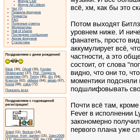
Форум Club
Форум Ad Libitum
всё, хм, как бы это 
Чат (0)
Правила форумов
Подкасты
FAQ
Потом выходят Битлз 
Полезные советы
Модераторы
уровнем ниже. И ниче
Hall of shame
Последние сообщения
фанатеть, просто видн
Архив форумов
Статистика
аккумулирует всё, чт
Поздравляем с днем рождения!
частности, а это общ
состоит, от слова "п
Ritok
(30),
Olya8
(35),
Fender
видно, что они то, чт
Stratocaster
(37),
Phil - Гордость
галактики
(37),
Tonny
(45),
drc
(54),
моментики подсняли в
Kravcov
(62),
oldwise
(64),
alpato
(67),
Kosta
(68),
zaka
(72)
подшлифовывать своё
Показать всех
Поздравляем с годовщиной
Почти всё там, кроме
регистрации!
Fever в исполнении Ly
закономерно получило
первого плана уже сл
Snied
(11),
Borkop
(14),
Octopus_from_garden
(15),
2alex2008
(17),
Magnateron
(19),
Me
(19),
abt52