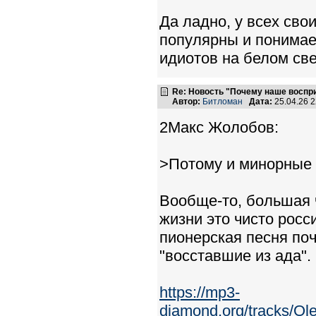
Да ладно, у всех св
популярны и понимае
идиотов на белом св
Re: Новость "Почему наше воспр
Автор:
Битломан
Дата:
25.04.26 
2Макс Жолобов:
>Потому и минорные 
Вообще-то, большая 
жизни это чисто росс
пионерская песня поч
"восставшие из ада".
https://mp3-
diamond.org/tracks/