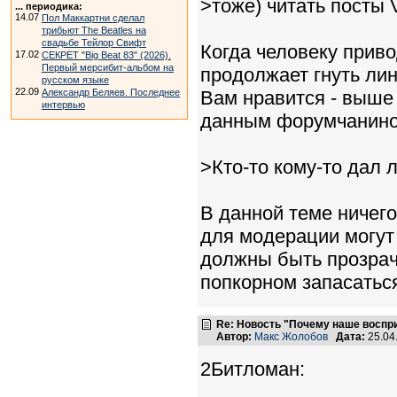
>тоже) читать посты 
... периодика:
14.07
Пол Маккартни сделал
трибьют The Beatles на
свадьбе Тейлор Свифт
Когда человеку приво
17.02
СЕКРЕТ "Big Beat 83" (2026).
Первый мерсибит-альбом на
продолжает гнуть лин
русском языке
22.09
Александр Беляев. Последнее
Вам нравится - выше 
интервью
данным форумчанином
>Кто-то кому-то дал 
В данной теме ничего
для модерации могут 
должны быть прозрачн
попкорном запасаться
Re: Новость "Почему наше воспр
Автор:
Макс Жолобов
Дата:
25.04
2Битломан: