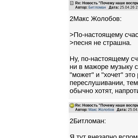
Re: Новость "Почему наше воспр
Автор:
Битломан
Дата:
25.04.26 
2Макс Жолобов:
>По-настоящему счас
>песня не страшна.
Ну, по-настоящему с
ни в мажоре музыку с
"может" и "хочет" эт
переслушивании, тем
обычно хотят, напрот
Re: Новость "Почему наше воспр
Автор:
Макс Жолобов
Дата:
25.04
2Битломан:
Я тут внезапно вспом