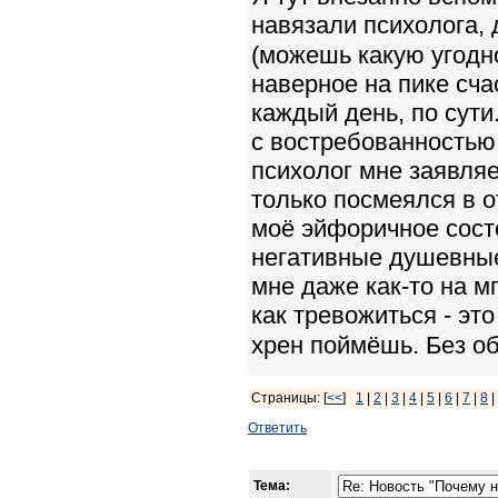
навязали психолога,
(можешь какую угодно
наверное на пике сча
каждый день, по сути
с востребованностью 
психолог мне заявляе
только посмеялся в о
моё эйфоричное сост
негативные душевные
мне даже как-то на м
как тревожиться - это
хрен поймёшь. Без об
Страницы: [
<<
]
1
|
2
|
3
|
4
|
5
|
6
|
7
|
8
|
Ответить
Тема: