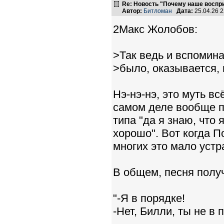
Re: Новость "Почему наше воспр
Автор:
Битломан
Дата:
25.04.26 
2Макс Жолобов:
>Так ведь и вспомина
>было, оказывается, 
Нэ-нэ-нэ, это муть в
самом деле вообще п
типа "да я знаю, что 
хорошо". Вот когда П
многих это мало устра
В общем, песня полу
"-Я в порядке!
-Нет, Билли, ты не в п