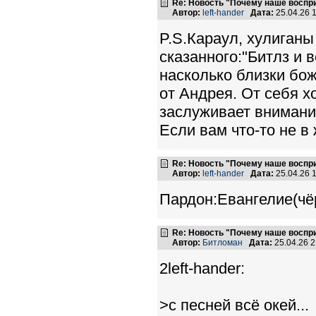
Re: Новость "Почему наше воспр
Автор:
left-hander
Дата:
25.04.26 
P.S.Караул, хулиган
сказанного:"Битлз и 
насколько близки бо
от Андрея. От себя х
заслуживает внимания
Если вам что-то не в 
Re: Новость "Почему наше воспр
Автор:
left-hander
Дата:
25.04.26 
Пардон:Евангелие(чёр
Re: Новость "Почему наше воспр
Автор:
Битломан
Дата:
25.04.26 
2left-hander:
>с песней всё окей...