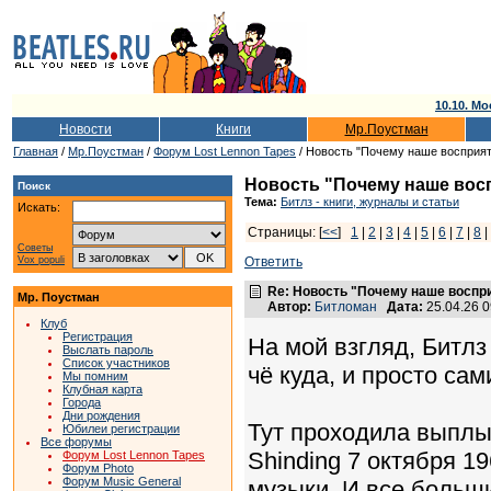
10.10. Мо
Новости
Книги
Мр.Поустман
Главная
/
Мр.Поустман
/
Форум Lost Lennon Tapes
/ Новость "Почему наше восприят
Новость "Почему наше вос
Поиск
Тема:
Битлз - книги, журналы и статьи
Искать:
Страницы: [
<<
]
1
|
2
|
3
|
4
|
5
|
6
|
7
|
8
|
Советы
Vox populi
Ответить
Re: Новость "Почему наше воспр
Мр. Поустман
Автор:
Битломан
Дата:
25.04.26 
Клуб
Регистрация
На мой взгляд, Битлз
Выслать пароль
Список участников
чё куда, и просто сам
Мы помним
Клубная карта
Города
Дни рождения
Тут проходила выплы
Юбилеи регистрации
Все форумы
Shinding 7 октября 1
Форум Lost Lennon Tapes
Форум Photo
Форум Music General
музыки. И все больши