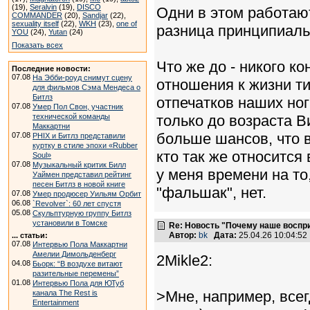
(19),
Seralvin
(19),
DISCO
Одни в этом работают
COMMANDER
(20),
Sandjar
(22),
sexuality itself
(22),
WKH
(23),
one of
разница принципиаль
YOU
(24),
Yutan
(24)
Показать всех
Что же до - никого ко
Последние новости:
07.08
На Эбби-роуд снимут сцену
отношения к жизни ти
для фильмов Сэма Мендеса о
Битлз
отпечатков наших ног
07.08
Умер Пол Свон, участник
технической команды
только до возраста В
Маккартни
больше шансов, что в
07.08
PHIX и Битлз представили
куртку в стиле эпохи «Rubber
кто так же относится 
Soul»
07.08
Музыкальный критик Билл
у меня времени на то
Уаймен представил рейтинг
песен Битлз в новой книге
"фальшак", нет.
07.08
Умер продюсер Уильям Орбит
06.08
`Revolver`: 60 лет спустя
05.08
Скульптурную группу Битлз
установили в Томске
Re: Новость "Почему наше воспр
Автор:
bk
Дата:
25.04.26 10:04:5
... статьи:
07.08
Интервью Пола Маккартни
Амелии Димольденберг
2Mikle2:
04.08
Бьорк: “В воздухе витают
разительные перемены”
01.08
Интервью Пола для ЮТуб
>Мне, например, всег
канала The Rest is
Entertainment