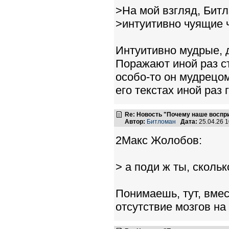
>На мой взгляд, Битл
>интуитивно чуящие 
Интуитивно мудрые, д
Поражают иной раз ст
особо-то он мудрецом
его текстах иной раз 
Re: Новость "Почему наше воспр
Автор:
Битломан
Дата:
25.04.26 
2Макс Жолобов:
> а поди ж ты, скольк
Понимаешь, тут, вмест
отсутствие мозгов на 