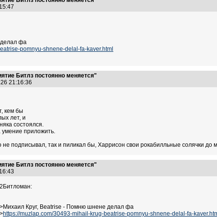
иятие Битлз постоянно меняется"
:15:47
 делал фа
beatrise-pomnyu-shnene-delal-fa-kaver.html
иятие Битлз постоянно меняется"
.26 21:16:36
т, кем бы
ых лет, и
няка состоялся.
а умение приложить.
 не подписывал, так и пиликал бы, Харрисон свои рокабилльные солячки до м
иятие Битлз постоянно меняется"
:16:43
2Битломан:
>Михаил Круг, Beatrise - Помню шнене делал фа
>
https://muzlap.com/30493-mihail-krug-beatrise-pomnyu-shnene-delal-fa-kaver.ht