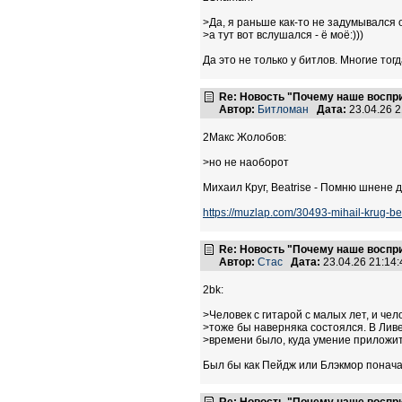
>Да, я раньше как-то не задумывался о
>а тут вот вслушался - ё моё:)))
Да это не только у битлов. Многие тог
Re: Новость "Почему наше воспр
Автор:
Битломан
Дата:
23.04.26 
2Макс Жолобов:
>но не наоборот
Михаил Круг, Beatrise - Помню шнене 
https://muzlap.com/30493-mihail-krug-be
Re: Новость "Почему наше воспр
Автор:
Стас
Дата:
23.04.26 21:1
2bk:
>Человек с гитарой с малых лет, и че
>тоже бы наверняка состоялся. В Лив
>времени было, куда умение приложит
Был бы как Пейдж или Блэкмор поначал