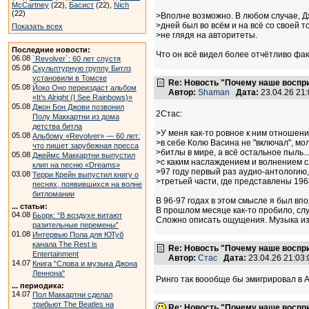
McCartney
(22),
Басист
(22),
Nich
(22)
>Вполне возможно. В любом случае, 
>дней был во всём и на всё со своей т
Показать всех
>не глядя на авторитеты.
Последние новости:
Что он всё видел более отчётливо фак
06.08
`Revolver`: 60 лет спустя
05.08
Скульптурную группу Битлз
установили в Томске
Re: Новость "Почему наше воспр
05.08
Йоко Оно переиздаст альбом
Автор:
Shaman
Дата:
23.04.26 21
«It’s Alright (I See Rainbows)»
05.08
Джон Бон Джови позвонил
2Стас:
Полу Маккартни из дома
детства битла
>У меня как-то ровное к ним отношени
05.08
Альбому «Revolver» — 60 лет:
>в себе Колю Васина не "включал", мол
что пишет зарубежная пресса
>битлы в мире, а всё остальное пыль.
05.08
Джеймс Маккартни выпустил
>с каким наслаждением и волнением с
клип на песню «Dreams»
>97 году первый раз аудио-антологию,
03.08
Терри Крейн выпустил книгу о
>третьей части, где представлены 196
песнях, появившихся на волне
битломании
В 96-97 годах в этом смысле я был впо
... статьи:
В прошлом месяце как-то пробило, слу
04.08
Бьорк: “В воздухе витают
Сложно описать ощущения. Музыка из 
разительные перемены”
01.08
Интервью Пола для ЮТуб
канала The Rest is
Re: Новость "Почему наше воспр
Entertainment
Автор:
Стас
Дата:
23.04.26 21:0
14.07
Книга "Слова и музыка Джона
Леннона"
Ринго так воообще бы эмигрировал в А
... периодика:
14.07
Пол Маккартни сделал
трибьют The Beatles на
Re: Новость "Почему наше воспр