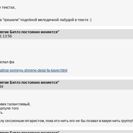
 текстах,
да "грешили" подобной мелодичной лабудой в тексте :)
иятие Битлз постоянно меняется"
21:13:56
делал фа
atrise-pomnyu-shnene-delal-fa-kaver.html
иятие Битлз постоянно меняется"
4:49
ловек талантливый,
ерпуле того
ь.
у сессионым гитаристом, пока кто-нить его не бы позвал в какую-нить группу!