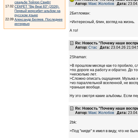
свадьбе Тейлор Свифт
Автор:
Макс Жолобов
Дата:
23.04
17.02
СЕКРЕТ "Big Beat 83" (2026).
Первый мерсибит-альбом на
2Битломан:
русском языке
22.09
Александр Беляев. Последнее
>Интересный, блин, взгляд на жизнь.
интервью
А то!
Re: Новость "Почему наше воспр
Автор:
Стас
Дата:
23.04.26 21:0
2Shaman:
>В прошлом месяце как-то пробило, 
>по дороге на работу и обратно. До т
>несколько лет.
>Сложно описать ощущения. Музыка из
>из параллельной вселенной, не восп
>раньше вообще.
Ну это смотря какие альбомы. Если пер
Re: Новость "Почему наше воспр
Автор:
Макс Жолобов
Дата:
23.04
2bk:
>Под "нигде" я имел в виду, что не был