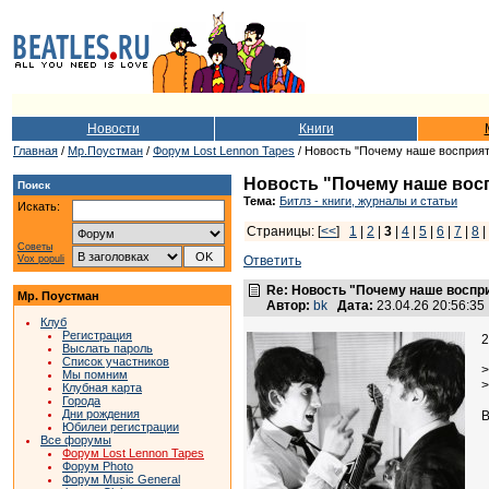
Новости
Книги
Главная
/
Мр.Поустман
/
Форум Lost Lennon Tapes
/ Новость "Почему наше восприят
Новость "Почему наше вос
Поиск
Тема:
Битлз - книги, журналы и статьи
Искать:
Страницы: [
<<
]
1
|
2
|
3
|
4
|
5
|
6
|
7
|
8
|
Советы
Vox populi
Ответить
Re: Новость "Почему наше воспр
Мр. Поустман
Автор:
bk
Дата:
23.04.26 20:56:3
Клуб
Регистрация
2
Выслать пароль
Список участников
>
Мы помним
>
Клубная карта
Города
Дни рождения
В
Юбилеи регистрации
Все форумы
Форум Lost Lennon Tapes
Форум Photo
Форум Music General