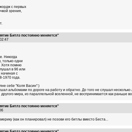
Джордж с первых
очкой зрения,
т.
иятие Битлз постоянно меняется"
:02:47
е. Никогда
, только одни
.. Хотя помню
лушал в 96 или
 начиная с
8-1970 года.
лне себе "Коля Васин":)
шал альбомами по дороге на работу и обратно. До того не слушал несколько 
другого мира, из параллельной вселенной, не воспринимается как раньше в
иятие Битлз постоянно меняется"
3:06
мерику (как он планировал) не позови его битлы вместо Беста...
иятие Битлз постоянно меняется"