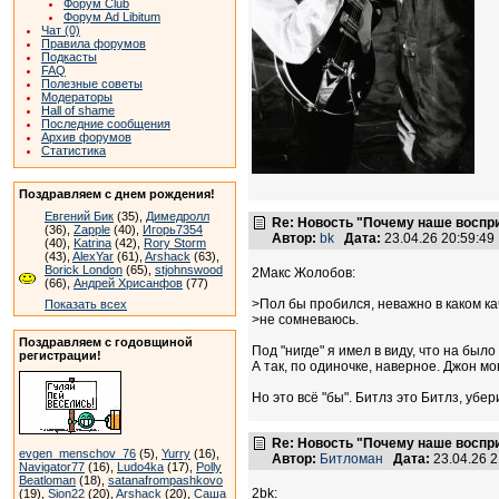
Форум Club
Форум Ad Libitum
Чат (0)
Правила форумов
Подкасты
FAQ
Полезные советы
Модераторы
Hall of shame
Последние сообщения
Архив форумов
Статистика
Поздравляем с днем рождения!
Евгений Бик
(35),
Димедролл
Re: Новость "Почему наше воспр
(36),
Zapple
(40),
Игорь7354
Автор:
bk
Дата:
23.04.26 20:59:4
(40),
Katrina
(42),
Rory Storm
(43),
AlexYar
(61),
Arshack
(63),
Borick London
(65),
stjohnswood
2Макс Жолобов:
(66),
Андрей Хрисанфов
(77)
>Пол бы пробился, неважно в каком ка
Показать всех
>не сомневаюсь.
Поздравляем с годовщиной
Под "нигде" я имел в виду, что на было
регистрации!
А так, по одиночке, наверное. Джон мо
Но это всё "бы". Битлз это Битлз, убер
Re: Новость "Почему наше воспр
evgen_menschov_76
(5),
Yurry
(16),
Автор:
Битломан
Дата:
23.04.26 
Navigator77
(16),
Ludo4ka
(17),
Polly
Beatloman
(18),
satanafrompashkovo
2bk:
(19),
Sion22
(20),
Arshack
(20),
Саша