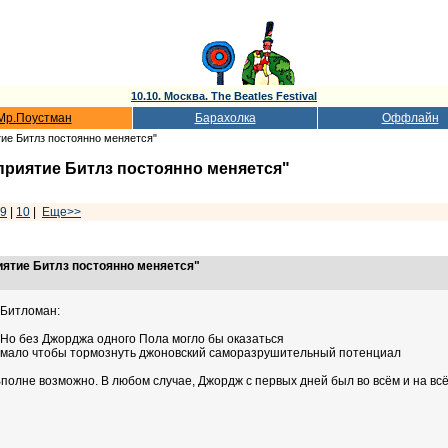
10.10. Москва. The Beatles Festival
Мр.Поустман
Барахолка
Оффлайн
ие Битлз постоянно меняется"
приятие Битлз постоянно меняется"
9
|
10
|
Еще>>
иятие Битлз постоянно меняется"
5
Битломан:
Но без Джорджа одного Пола могло бы оказаться
мало чтобы тормознуть джоновский саморазрушительный потенциал
полне возможно. В любом случае, Джордж с первых дней был во всём и на всё 