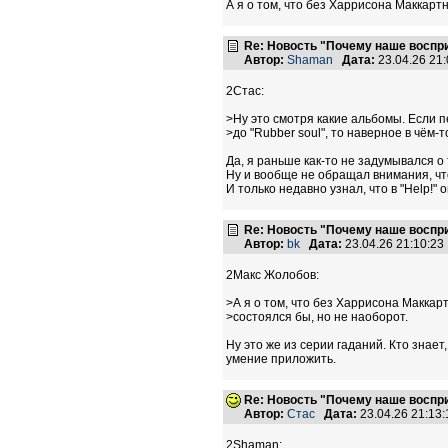
А я о том, что без Харрисона Маккарт
Re: Новость "Почему наше воспр
Автор:
Shaman
Дата:
23.04.26 21
2Стас:
>Ну это смотря какие альбомы. Если 
>до "Rubber soul", то наверное в чём-т
Да, я раньше как-то не задумывался о т
Ну и вообще не обращал внимания, что в
И только недавно узнал, что в "Help!"
Re: Новость "Почему наше воспр
Автор:
bk
Дата:
23.04.26 21:10:2
2Макс Жолобов:
>А я о том, что без Харрисона Маккар
>состоялся бы, но не наоборот.
Ну это же из серии гаданий. Кто знает
умение приложить.
Re: Новость "Почему наше воспр
Автор:
Стас
Дата:
23.04.26 21:1
2Shaman: