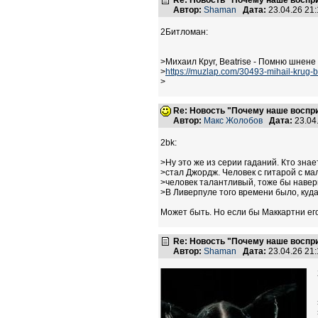
Re: Новость "Почему наше воспр
Автор:
Shaman
Дата:
23.04.26 21
2Битломан:
>Михаил Круг, Beatrise - Помню шнене
>
https://muzlap.com/30493-mihail-krug-
>
Re: Новость "Почему наше воспр
Автор:
Макс Жолобов
Дата:
23.04
2bk:
>Ну это же из серии гаданий. Кто знае
>стал Джордж. Человек с гитарой с мал
>человек талантливый, тоже бы навер
>В Ливерпуле того времени было, куд
Может быть. Но если бы Маккартни его
Re: Новость "Почему наше воспр
Автор:
Shaman
Дата:
23.04.26 21