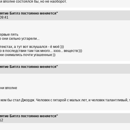
ни вполне состоялся бы, но не наоборот.
иятие Битлз постоянно меняется"
:09:41
первые пять
о они сильно устарели...
екстах, а тут вот вслушался - ё моё:)))
 последствии там так много... ээээ... веществ:)))
 они снимались почти угашенные:))
иятие Битлз постоянно меняется"
3
тни вполне
, кем бы стал Джордж. Человек с гитарой с малых лет, и человек талантливый
иятие Битлз постоянно меняется"
3:12