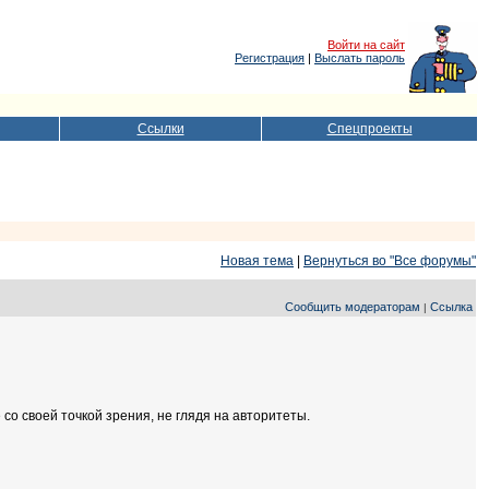
Войти на сайт
Регистрация
|
Выслать пароль
Ссылки
Спецпроекты
Новая тема
|
Вернуться во "Все форумы"
Сообщить модераторам
Ссылка
|
со своей точкой зрения, не глядя на авторитеты.