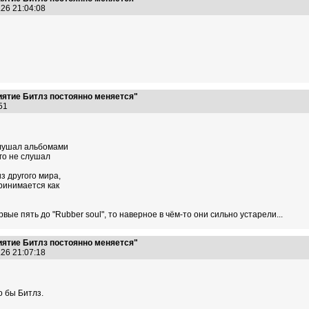
.26 21:04:08
иятие Битлз постоянно меняется"
4:51
слушал альбомами
ого не слушал
 другого мира,
ринимается как
вые пять до "Rubber soul", то наверное в чём-то они сильно устарели...
иятие Битлз постоянно меняется"
.26 21:07:18
о бы Битлз.