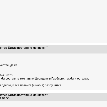
иятие Битлз постоянно меняется"
9
честве, даже
 бы Битлз.
г бы составить компанию Шеридану в Гамбурге, так бы и остался.
и одного, и вся мозаика (и магия) разрушится.
иятие Битлз постоянно меняется"
21:01:56