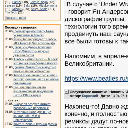
(18),
Baster
(18),
Lovely Ringo
(18),
“В случае с ‘Under W
saysay
(19),
Salty
(19),
MissLennona
(19),
MiheyS
(20),
Sexy_Sadie
(21),
- говорит Ян Андерс
TheTech
(21)
дискографии группы. 
Показать всех
технологии того вре
Последние новости:
05.08
Скульптурную группу Битлз
продвинуть наш саунд
установили в Томске
05.08
Йоко Оно переиздаст альбом
все были готовы к так
«It’s Alright (I See Rainbows)»
05.08
Джон Бон Джови позвонил
Полу Маккартни из дома
Напомним, в апреле-ма
детства битла
05.08
Альбому «Revolver» — 60 лет:
Великобритании.
что пишет зарубежная пресса
05.08
Джеймс Маккартни выпустил
клип на песню «Dreams»
03.08
Терри Крейн выпустил книгу о
https://www.beatles.
песнях, появившихся на волне
битломании
03.08
Вышел справочник по
коллекционным предметам
Обсуждение новости: "Новость "J
Битлз 1960-х годов
Автор:
Корнелий
Дата:
13.04.26 
... статьи:
04.08
Бьорк: “В воздухе витают
Наконец-то! Давно жд
разительные перемены”
01.08
Интервью Пола для ЮТуб
конечно, и полностью
канала The Rest is
ремиксы дадут по-нов
Entertainment
14.07
Книга "Слова и музыка Джона