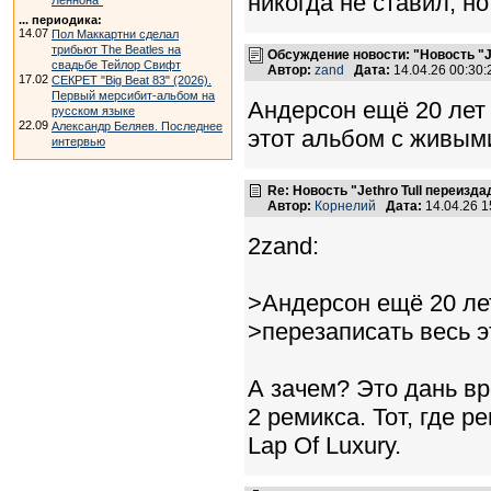
никогда не ставил, н
Леннона"
... периодика:
14.07
Пол Маккартни сделал
трибьют The Beatles на
Обсуждение новости: "Новость "J
свадьбе Тейлор Свифт
Автор:
zand
Дата:
14.04.26 00:30
17.02
СЕКРЕТ "Big Beat 83" (2026).
Первый мерсибит-альбом на
Андерсон ещё 20 лет
русском языке
22.09
Александр Беляев. Последнее
этот альбом с живыми
интервью
Re: Новость "Jethro Tull переизд
Автор:
Корнелий
Дата:
14.04.26 
2zand:
>Андерсон ещё 20 ле
>перезаписать весь э
А зачем? Это дань вр
2 ремикса. Тот, где 
Lap Of Luxury.