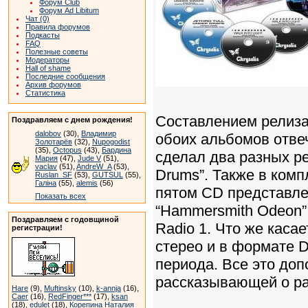
Форум Club
Форум Ad Libitum
Чат (0)
Правила форумов
Подкасты
FAQ
Полезные советы
Модераторы
Hall of shame
Последние сообщения
Архив форумов
Статистика
Составлением релиза
Поздравляем с днем рождения!
dalobov
(30),
Владимир
обоих альбомов отвеч
Золотарёв
(32),
Nupogodist
(35),
Octopus
(43),
Бардина
сделал два разных рем
Мария
(47),
Jude V
(51),
vaclav
(51),
AndreW_A
(53),
Drums”. Также в комп
Ruslan_SF
(53),
GUTSUL
(55),
Галіна
(55),
alemis
(56)
пятом CD представле
Показать всех
“Hammersmith Odeon”
Поздравляем с годовщиной
Radio 1. Что же каса
регистрации!
стерео и в формате 
периода. Все это доп
рассказывающей о ра
Hare
(9),
Muftinsky
(10),
k-annja
(16),
Caer
(16),
RedFinger***
(17),
ksan
(18),
edulet
(18),
Корепина Наталия