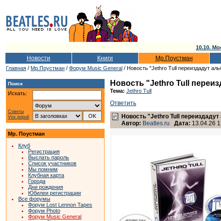
10.10. Мо
Новости
Книги
Мр.Поустман
Главная
/
Мр.Поустман
/
Форум Music General
/ Новость "Jethro Tull переиздадут ал
Новость "Jethro Tull переи
Поиск
Тема:
Jethro Tull
Искать:
Ответить
Советы
Новость "Jethro Tull переиздаду
Vox populi
Автор:
Beatles.ru
Дата:
13.04.26 1
Мр. Поустман
Клуб
Регистрация
Выслать пароль
Список участников
Мы помним
Клубная карта
Города
Дни рождения
Юбилеи регистрации
Все форумы
Форум Lost Lennon Tapes
Форум Photo
Форум Music General