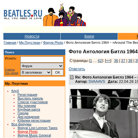
Новости
Книги
Главная
/
Мр.Поустман
/
Форум Photo
/ Фото Антология Битлз 1964 – «Around The Bea
Фото Антология Битлз 1964 
Поиск
Искать:
Страницы (
1
…
42
): [
<<
]
36
|
37
|
38
|
3
Ответить
Советы
Vox populi
Re: Фото Антология Битлз 1964 – 
Автор:
SVAAAVS
Дата:
22.04.26 
Мр. Поустман
Клуб
Регистрация
Выслать пароль
Список участников
Мы помним
Клубная карта
Города
Дни рождения
Юбилеи регистрации
Все форумы
Форум Lost Lennon Tapes
Форум Photo
Форум Music General