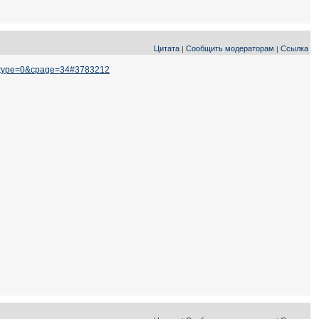
Цитата
Сообщить модераторам
Ссылка
|
|
owtype=0&cpage=34#3783212