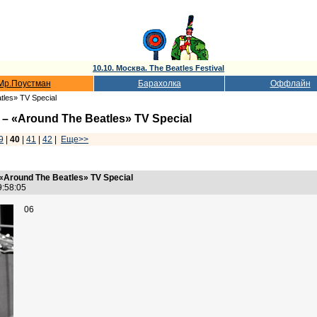
10.10. Москва. The Beatles Festival
Мр.Поустман
Барахолка
Оффлайн
tles» TV Special
– «Around The Beatles» TV Special
9
|
40
|
41
|
42
|
Еще>>
«Around The Beatles» TV Special
19:58:05
06