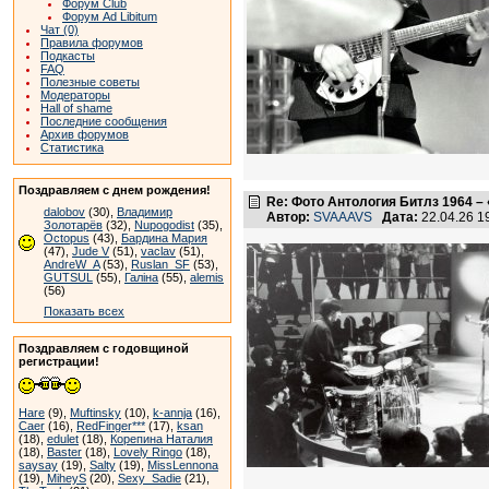
Форум Club
Форум Ad Libitum
Чат (0)
Правила форумов
Подкасты
FAQ
Полезные советы
Модераторы
Hall of shame
Последние сообщения
Архив форумов
Статистика
Поздравляем с днем рождения!
Re: Фото Антология Битлз 1964 – 
dalobov
(30),
Владимир
Автор:
SVAAAVS
Дата:
22.04.26 
Золотарёв
(32),
Nupogodist
(35),
Octopus
(43),
Бардина Мария
(47),
Jude V
(51),
vaclav
(51),
AndreW_A
(53),
Ruslan_SF
(53),
GUTSUL
(55),
Галіна
(55),
alemis
(56)
Показать всех
Поздравляем с годовщиной
регистрации!
Hare
(9),
Muftinsky
(10),
k-annja
(16),
Caer
(16),
RedFinger***
(17),
ksan
(18),
edulet
(18),
Корепина Наталия
(18),
Baster
(18),
Lovely Ringo
(18),
saysay
(19),
Salty
(19),
MissLennona
(19),
MiheyS
(20),
Sexy_Sadie
(21),