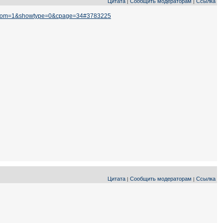
Цитата
Сообщить модераторам
Ссылка
|
|
2&cfrom=1&showtype=0&cpage=34#3783225
Цитата
Сообщить модераторам
Ссылка
|
|