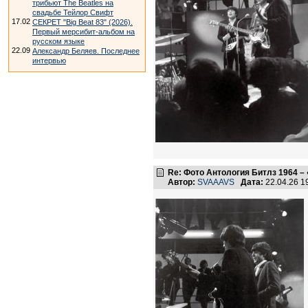
трибьют The Beatles на
свадьбе Тейлор Свифт
17.02
СЕКРЕТ "Big Beat 83" (2026).
Первый мерсибит-альбом на
русском языке
22.09
Александр Беляев. Последнее
интервью
Re: Фото Антология Битлз 1964 – 
Автор:
SVAAAVS
Дата:
22.04.26 