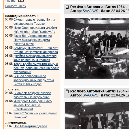
TheTech
(21)
Показать всех
Re: Фото Антология Битлз 1964 – 
Автор:
SVAAAVS
Дата:
22.04.26 
Последние новости:
05.08
Скульптурную группу Битлз
установили в Томске
05.08
Йоко Оно переиздаст альбом
«It’s Alright (I See Rainbows)»
05.08
Джон Бон Джови позвонил
Полу Маккартни из дома
детства битла
05.08
Альбому «Revolver» — 60 лет:
что пишет зарубежная пресса
05.08
Джеймс Маккартни выпустил
клип на песню «Dreams»
03.08
Терри Крейн выпустил книгу о
песнях, появившихся на волне
битломании
03.08
Вышел справочник по
коллекционным предметам
Битлз 1960-х годов
... статьи:
Re: Фото Антология Битлз 1964 – 
04.08
Бьорк: “В воздухе витают
Автор:
SVAAAVS
Дата:
22.04.26 
разительные перемены”
01.08
Интервью Пола для ЮТуб
канала The Rest is
Entertainment
14.07
Книга "Слова и музыка Джона
Леннона"
... периодика:
14.07
Пол Маккартни сделал