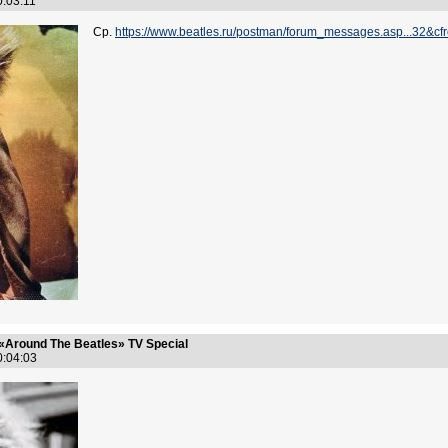
0:03:11
Ср.
https://www.beatles.ru/postman/forum_messages.asp...3
«Around The Beatles» TV Special
20:04:03