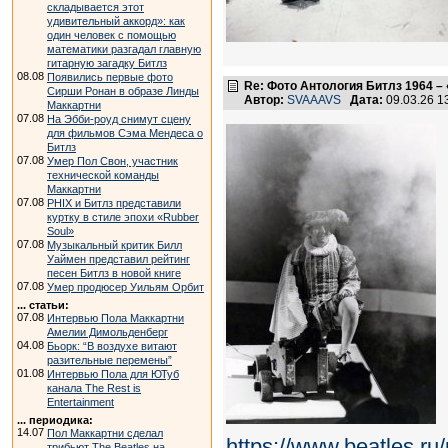
складывается этот
удивительный аккорд»: как
один человек с помощью
математики разгадал главную
гитарную загадку Битлз
08.08
Появились первые фото
Re: Фото Антология Битлз 1964 – 
Сирши Ронан в образе Линды
Автор:
SVAAAVS
Дата:
09.03.26 
Маккартни
07.08
На Эбби-роуд снимут сцену
для фильмов Сэма Мендеса о
Битлз
07.08
Умер Пол Свон, участник
технической команды
Маккартни
07.08
PHIX и Битлз представили
куртку в стиле эпохи «Rubber
Soul»
07.08
Музыкальный критик Билл
Уаймен представил рейтинг
песен Битлз в новой книге
07.08
Умер продюсер Уильям Орбит
... статьи:
07.08
Интервью Пола Маккартни
Амелии Димольденберг
04.08
Бьорк: “В воздухе витают
разительные перемены”
01.08
Интервью Пола для ЮТуб
канала The Rest is
Entertainment
... периодика:
14.07
Пол Маккартни сделал
https://www.beatles.
трибьют The Beatles на