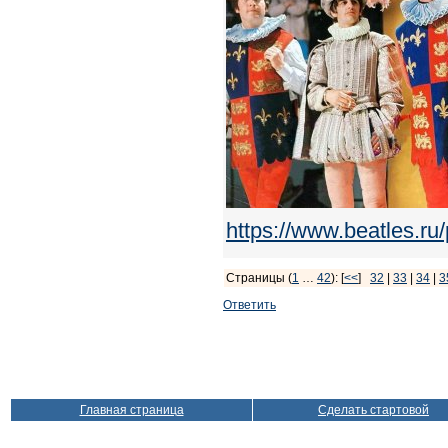
https://www.beatles.
Страницы (
1
…
42
): [
<<
]
32
|
33
|
34
|
3
Ответить
Главная страница
Сделать стартовой