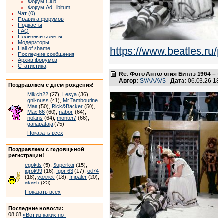
Форум Club
Форум Ad Libitum
Чат (0)
Правила форумов
Подкасты
FAQ
Полезные советы
Модераторы
https://www.beatles.
Hall of shame
Последние сообщения
Архив форумов
Статистика
Re: Фото Антология Битлз 1964 – 
Автор:
SVAAAVS
Дата:
06.03.26 
Поздравляем с днем рождения!
Mikich22
(27),
Lesya
(36),
gniknuss
(41),
Mr.Tambourine
Man
(50),
Rick&Backer
(50),
Max 66
(60),
nabon
(64),
nolans
(64),
monter7
(66),
ganapataja
(75)
Показать всех
Поздравляем с годовщиной
регистрации!
egoktis
(5),
Superkot
(15),
igrok99
(16),
Igor 63
(17),
od74
(18),
уоллес
(18),
Impaler
(20),
akash
(23)
Показать всех
Последние новости:
08.08
«Вот из каких нот