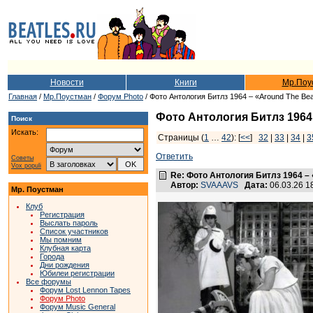
Новости
Книги
Мр.Поу
Главная
/
Мр.Поустман
/
Форум Photo
/ Фото Антология Битлз 1964 – «Around The Bea
Фото Антология Битлз 1964 
Поиск
Искать:
Страницы (
1
…
42
): [
<<
]
32
|
33
|
34
|
3
Ответить
Советы
Vox populi
Re: Фото Антология Битлз 1964 – 
Автор:
SVAAAVS
Дата:
06.03.26 1
Мр. Поустман
Клуб
Регистрация
Выслать пароль
Список участников
Мы помним
Клубная карта
Города
Дни рождения
Юбилеи регистрации
Все форумы
Форум Lost Lennon Tapes
Форум Photo
Форум Music General