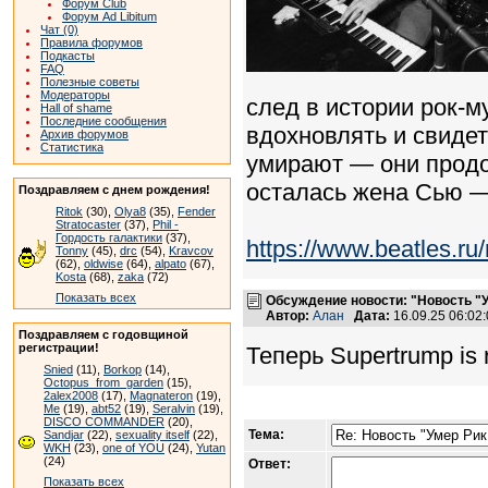
Форум Club
Форум Ad Libitum
Чат (0)
Правила форумов
Подкасты
FAQ
Полезные советы
Модераторы
след в истории рок-
Hall of shame
Последние сообщения
вдохновлять и свидет
Архив форумов
Статистика
умирают — они продо
осталась жена Сью —
Поздравляем с днем рождения!
Ritok
(30),
Olya8
(35),
Fender
Stratocaster
(37),
Phil -
Гордость галактики
(37),
https://www.beatles.
Tonny
(45),
drc
(54),
Kravcov
(62),
oldwise
(64),
alpato
(67),
Kosta
(68),
zaka
(72)
Показать всех
Обсуждение новости: "Новость "
Автор:
Алан
Дата:
16.09.25 06:0
Поздравляем с годовщиной
регистрации!
Теперь Supertrump is r
Snied
(11),
Borkop
(14),
Octopus_from_garden
(15),
2alex2008
(17),
Magnateron
(19),
Me
(19),
abt52
(19),
Seralvin
(19),
DISCO COMMANDER
(20),
Тема:
Sandjar
(22),
sexuality itself
(22),
WKH
(23),
one of YOU
(24),
Yutan
(24)
Ответ:
Показать всех