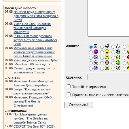
Последние новости:
07.08
На Эбби-роуд снимут сцену
для фильмов Сэма Мендеса о
Битлз
07.08
Умер Пол Свон, участник
технической команды
Маккартни
07.08
PHIX и Битлз представили
куртку в стиле эпохи «Rubber
Soul»
Иконка:
07.08
Музыкальный критик Билл
Уаймен представил рейтинг
песен Битлз в новой книге
07.08
Умер продюсер Уильям Орбит
06.08
`Revolver`: 60 лет спустя
05.08
Скульптурную группу Битлз
установили в Томске
Картинка:
... статьи:
07.08
Интервью Пола Маккартни
Амелии Димольденберг
Translit -> кириллица
04.08
Бьорк: “В воздухе витают
разительные перемены”
Прислать мне копии всех ответов
01.08
Интервью Пола для ЮТуб
канала The Rest is
Entertainment
... периодика:
14.07
Пол Маккартни сделал
трибьют The Beatles на
свадьбе Тейлор Свифт
17.02
СЕКРЕТ "Big Beat 83" (2026).