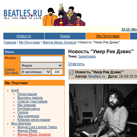
10.10. Мо
Новости
Книги
Мр.Поустман
Главная
/
Мр.Поустман
/
Форум Music General
/ Новость "Умер Рик Дэвис"
Новость "Умер Рик Дэвис"
Поиск
Тема:
Supertramp
Искать:
Ответить
Советы
Новость "Умер Рик Дэвис"
Vox populi
Автор:
Beatles.ru
Дата:
16.09.25 0
Мр. Поустман
Клуб
Регистрация
Выслать пароль
Список участников
Мы помним
Клубная карта
Города
Дни рождения
Юбилеи регистрации
Все форумы
Форум Lost Lennon Tapes
Форум Photo
Форум Music General