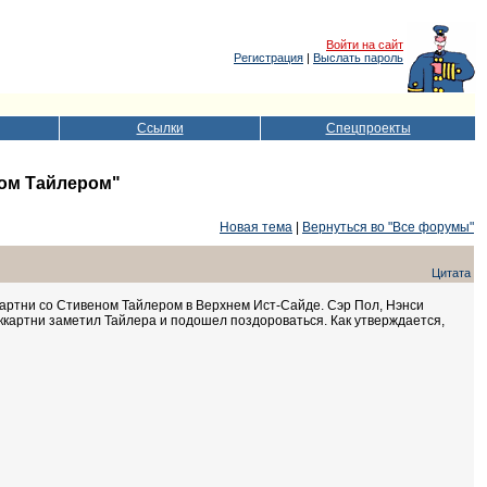
Войти на сайт
Регистрация
|
Выслать пароль
Ссылки
Спецпроекты
ном Тайлером"
Новая тема
|
Вернуться во "Все форумы"
Цитата
ртни со Стивеном Тайлером в Верхнем Ист-Сайде. Сэр Пол, Нэнси
аккартни заметил Тайлера и подошел поздороваться. Как утверждается,