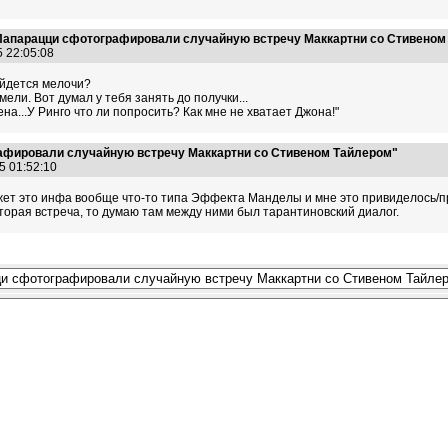
Папарацци сфотографировали случайную встречу Маккартни со Стивеном
5 22:05:08
айдется мелочи?
мели. Вот думал у тебя занять до получки...
на...У Ринго что ли попросить? Как мне не хватает Джона!"
афировали случайную встречу Маккартни со Стивеном Тайлером"
25 01:52:10
жет это инфа вообще что-то типа Эффекта Манделы и мне это привиделось/пр
 вторая встреча, то думаю там между ними был тарантиновский диалог.