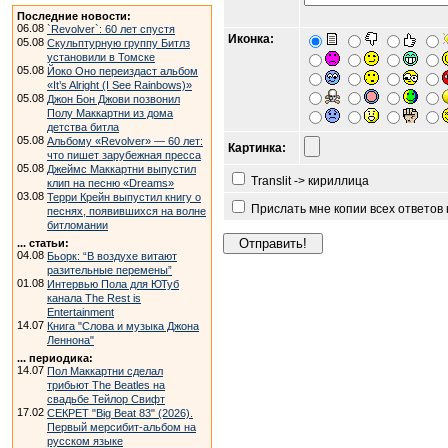
Последние новости:
06.08
`Revolver`: 60 лет спустя
Иконка:
05.08
Скульптурную группу Битлз
установили в Томске
05.08
Йоко Оно переиздаст альбом
«It’s Alright (I See Rainbows)»
05.08
Джон Бон Джови позвонил
Полу Маккартни из дома
детства битла
05.08
Альбому «Revolver» — 60 лет:
Картинка:
что пишет зарубежная пресса
05.08
Джеймс Маккартни выпустил
Translit -> кириллица
клип на песню «Dreams»
03.08
Терри Крейн выпустил книгу о
Прислать мне копии всех ответов
песнях, появившихся на волне
битломании
... статьи:
04.08
Бьорк: “В воздухе витают
разительные перемены”
01.08
Интервью Пола для ЮТуб
канала The Rest is
Entertainment
14.07
Книга "Слова и музыка Джона
Леннона"
... периодика:
14.07
Пол Маккартни сделал
трибьют The Beatles на
свадьбе Тейлор Свифт
17.02
СЕКРЕТ "Big Beat 83" (2026).
Первый мерсибит-альбом на
русском языке