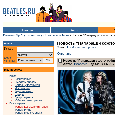
Новости
Книги
Главная
/
Мр.Поустман
/
Форум Lost Lennon Tapes
/ Новость "Папарацци сфотограф
Новость "Папарацци сфото
Поиск
Тема:
Пол Маккартни - разное
Искать:
Ответить
Советы
Новость "Папарацци сфотографи
Vox populi
Автор:
Beatles.ru
Дата:
04.06.25 2
Мр. Поустман
Клуб
Регистрация
Выслать пароль
Список участников
Мы помним
Клубная карта
Города
Дни рождения
Юбилеи регистрации
Все форумы
Форум Lost Lennon Tapes
Форум Photo
Форум Music General