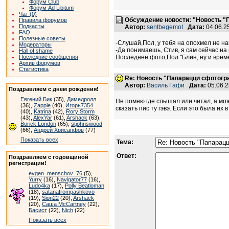
Форум Club
Форум Ad Libitum
Чат (0)
Обсуждение новости: "Новость "
Правила форумов
Подкасты
Автор:
sentbegemot
Дата:
04.06.2
FAQ
Полезные советы
-Слушай,Пол, у тебя на опохмел не н
Модераторы
-Да понимаешь, Стив, я сам сейчас на 
Hall of shame
Последние сообщения
Последнее фото,Пол:"Блин, ну и време
Архив форумов
Статистика
Re: Новость "Папарацци сфотогр
Автор:
Василь Гафи
Дата:
05.06.
Поздравляем с днем рождения!
Евгений Бик
(35),
Димедролл
Не помню где слышал или читал, а мо
(36),
Zapple
(40),
Игорь7354
сказать пис ту гэвэ. Если это была их
(40),
Katrina
(42),
Rory Storm
(43),
AlexYar
(61),
Arshack
(63),
Borick London
(65),
stjohnswood
(66),
Андрей Хрисанфов
(77)
Показать всех
Тема:
Ответ:
Поздравляем с годовщиной
регистрации!
evgen_menschov_76
(5),
Yurry
(16),
Navigator77
(16),
Ludo4ka
(17),
Polly Beatloman
(18),
satanafrompashkovo
(19),
Sion22
(20),
Arshack
(20),
Саша McCartney
(22),
Басист
(22),
Nich
(22)
Показать всех