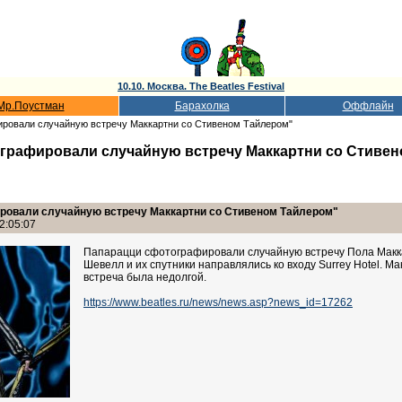
10.10. Москва. The Beatles Festival
Мр.Поустман
Барахолка
Оффлайн
ировали случайную встречу Маккартни со Стивеном Тайлером"
графировали случайную встречу Маккартни со Стиве
ровали случайную встречу Маккартни со Стивеном Тайлером"
2:05:07
Папарацци сфотографировали случайную встречу Пола Макка
Шевелл и их спутники направлялись ко входу Surrey Hotel. М
встреча была недолгой.
https://www.beatles.ru/news/news.asp?news_id=17262