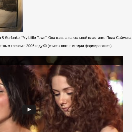
 Garfunkel “My Little Town”. Она вышла на сольной пластинке Пола Саймона «Sti
тным треком в 2005 году 🙉 (список пока в стадии формирования)