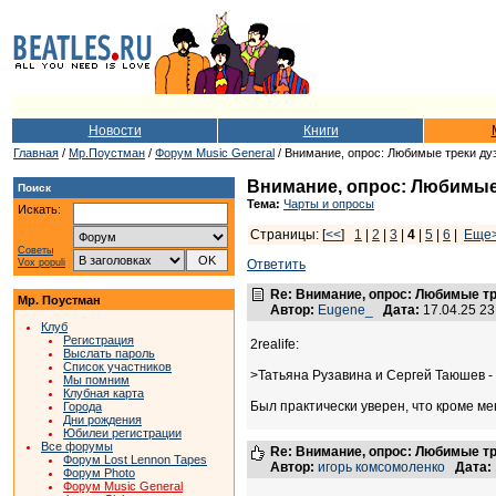
Новости
Книги
Главная
/
Мр.Поустман
/
Форум Music General
/ Внимание, опрос: Любимые треки д
Внимание, опрос: Любимые
Поиск
Тема:
Чарты и опросы
Искать:
Страницы: [
<<
]
1
|
2
|
3
|
4
|
5
|
6
|
Еще
Советы
Vox populi
Ответить
Re: Внимание, опрос: Любимые т
Мр. Поустман
Автор:
Eugene_
Дата:
17.04.25 2
Клуб
Регистрация
2realife:
Выслать пароль
Список участников
>Татьяна Рузавина и Сергей Таюшев 
Мы помним
Клубная карта
Был практически уверен, что кроме мен
Города
Дни рождения
Юбилеи регистрации
Все форумы
Re: Внимание, опрос: Любимые т
Форум Lost Lennon Tapes
Автор:
игорь комсомоленко
Дата:
Форум Photo
Форум Music General