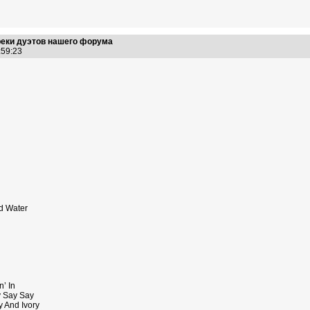
реки дуэтов нашего форума
8:59:23
ed Water
’ In
y Say Say
 And Ivory