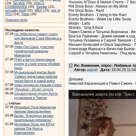
Youssou N"Dour & Neneh Cherry - 7 Se
(19),
Seralvin
(19),
DISCO
Pet Shop Boys - Always on My Mind
COMMANDER
(20),
Sandjar
(22),
sexuality itself
(22),
WKH
(23),
one of
Pet Shop Boys - Rent
YOU
(24),
Yutan
(24)
Everly Brothers - Crying in the Rain
Everly Brothers - Wake Up Little Susie
Показать всех
Modjo - Lady
Moloko - Sing It Back
Последние новости:
Павел Смеян и Татьяна Воронина - В
07.08
На Эбби-роуд снимут сцену
Братья Радченко - Домик окнами в сад
для фильмов Сэма Мендеса о
Татьяна Рузавина и Сергей Таюшев -
Битлз
Михаил Боярский и Ольга Зарубина - 
07.08
Умер Пол Свон, участник
Александр Маршал и Вячеслав Быков -
технической команды
Сергей и Татьяна Никитины - Под муз
Маккартни
07.08
PHIX и Битлз представили
куртку в стиле эпохи «Rubber
Re: Внимание, опрос: Любимые т
Soul»
Автор:
papan
Дата:
18.04.25 11:
07.08
Музыкальный критик Билл
Уаймен представил рейтинг
Добавка:
песен Битлз в новой книге
Николай Караченцов и Павел Смеян - 
07.08
Умер продюсер Уильям Орбит
06.08
`Revolver`: 60 лет спустя
05.08
Скульптурную группу Битлз
Вакханалия азарта (из к/ф "Трест,
установили в Томске
... статьи:
07.08
Интервью Пола Маккартни
Амелии Димольденберг
04.08
Бьорк: “В воздухе витают
разительные перемены”
01.08
Интервью Пола для ЮТуб
канала The Rest is
Entertainment