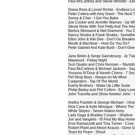
Paul McCartney and Stevie Wonder - Ebo
Diana Ross & Lionel Richie - Endless L
Peter Cetera with Amy Grant - The Next T
Sonny & Cher - I Got You Babe
Joe Cocker and Jennifer Warnes - Up W
Stevie Nicks With Tom Petty And The Hea
Barbra Streisand & Neil Diamond - You 
Nancy Sinatra & Frank Sinatra - Somethi
Elton John & Kiki Dee - Don’t Go Breaki
Mouth & MacNeal – How Do You Do?
Peter Gabriel And Kate Bush - Don't Giv
Jane Birkin & Serge Gainsbourg - Je T'ai
Maywood - Friday Night
Suzi Quatro and Chris Norman – Stumblin
Paul McCartney & Michael Jackson - Sa
Youssou N"Dour & Neneh Cherry - 7 Se
Pet Shop Boys - Always on My Mind
Carpenters - Top Of The World
Everly Brothers - Wake Up Little Susie
Philip Bailey and Phil Collins - Easy Lov
John Travolta and Olivia Newton John - 
Aretha Franklin & George Michael - I Kn
Nick Cave & Kylie Minogue - Where The
White Stripes - Seven Nation Army
Lady Gaga & Bradley Cooper - Shallow
Jon and Vangelis - I'll Find My Way Hom
Eros Ramazzotti and Tina Turner - Cose 
Robert Plant and Alison Krauss - Gone
Tears for Fears - Shout