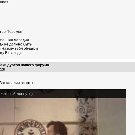
conds
етер Перемен
 Осенняя мелодия
Так не должно быть
 Назову тебя облаком
ыку Вивальди
реки дуэтов нашего форума
04:28
Вакханалия азарта.
 который лопнул")