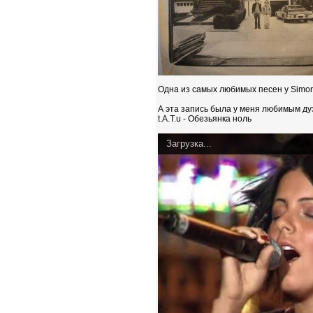
Одна из самых любимых песен у Simon &
А эта запись была у меня любимым дуэ
t.A.T.u - Обезьянка ноль
Загрузка...