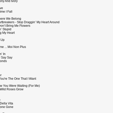
ny And Ivory
ove
ime I Fall
here We Belong
rtbreakers - Stop Draggin’ My Heart Around
Don’t Bring Me Flowers
n’ Stupid
ng My Heart
e Up
me ... Moi Non Plus
’ In
y Say Say
conds
er
You're The One That I Want
ew You Were Waiting (For Me)
 Wild Roses Grow
e
Della Vita
 Gone Gone