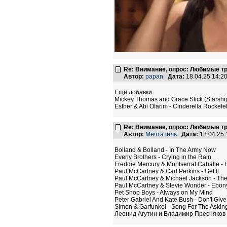
Re: Внимание, опрос: Любимые т
Автор:
papan
Дата:
18.04.25 14:
Ещё добавки:
Mickey Thomas and Grace Slick (Starship)
Esther & Abi Ofarim - Cinderella Rockefe
Re: Внимание, опрос: Любимые т
Автор:
Мечтатель
Дата:
18.04.25
Bolland & Bolland - In The Army Now
Everly Brothers - Crying in the Rain
Freddie Mercury & Montserrat Caballe -
Paul McCartney & Carl Perkins - Get It
Paul McCartney & Michael Jackson - Th
Paul McCartney & Stevie Wonder - Ebony
Pet Shop Boys - Always on My Mind
Peter Gabriel And Kate Bush - Don't Giv
Simon & Garfunkel - Song For The Askin
Леонид Агутин и Владимир Пресняков