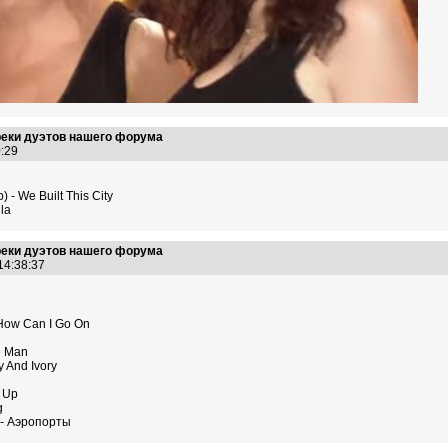
реки дуэтов нашего форума
20:29
 - We Built This City
lla
реки дуэтов нашего форума
 14:38:37
 How Can I Go On
e Man
 And Ivory
e Up
g
 - Аэропорты