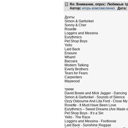
Re: Внимание, опрос: Любимые т
Автор:
игорь комсомоленко
Дата:
Дуэты
Simon & Garfunkel
Sonny & Cher
Roxette
Loggins and Messina
Eurythmics
Pet Shop Boys
Yello
Laid Back
Erasure
Wham!
Baccara
Modern Talking
Everly Brothers
Tears for Fears
Carpenters
Maywood
треки
David Bowie and Mick Jagger - Dancing I
Simon & Garfunkel - Sounds of Silence
Ozzy Osbourne And Lita Ford - Close My
Roxette - It Must Have Been Love
Eurythmics – Sweet Dreams (Are Made of
Pet Shop Boys - It’s a Sin
Yello - The Race
Loggins and Messina - Footloose
Laid Back - Sunshine Reggae