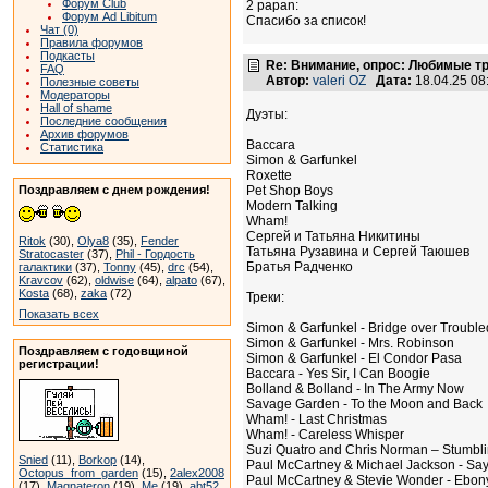
Форум Club
2 papan:
Форум Ad Libitum
Спасибо за список!
Чат (0)
Правила форумов
Подкасты
Re: Внимание, опрос: Любимые т
FAQ
Автор:
valeri OZ
Дата:
18.04.25 0
Полезные советы
Модераторы
Hall of shame
Дуэты:
Последние сообщения
Архив форумов
Baccara
Статистика
Simon & Garfunkel
Roxette
Поздравляем с днем рождения!
Pet Shop Boys
Modern Talking
Wham!
Сергей и Татьяна Никитины
Ritok
(30),
Olya8
(35),
Fender
Татьяна Рузавина и Сергей Таюшев
Stratocaster
(37),
Phil - Гордость
Братья Радченко
галактики
(37),
Tonny
(45),
drc
(54),
Kravcov
(62),
oldwise
(64),
alpato
(67),
Kosta
(68),
zaka
(72)
Треки:
Показать всех
Simon & Garfunkel - Bridge over Troubl
Simon & Garfunkel - Mrs. Robinson
Поздравляем с годовщиной
Simon & Garfunkel - El Condor Pasa
регистрации!
Baccara - Yes Sir, I Can Boogie
Bolland & Bolland - In The Army Now
Savage Garden - To the Moon and Back
Wham! - Last Christmas
Wham! - Careless Whisper
Suzi Quatro and Chris Norman – Stumblin
Snied
(11),
Borkop
(14),
Paul McCartney & Michael Jackson - Sa
Octopus_from_garden
(15),
2alex2008
Paul McCartney & Stevie Wonder - Ebony
(17),
Magnateron
(19),
Me
(19),
abt52