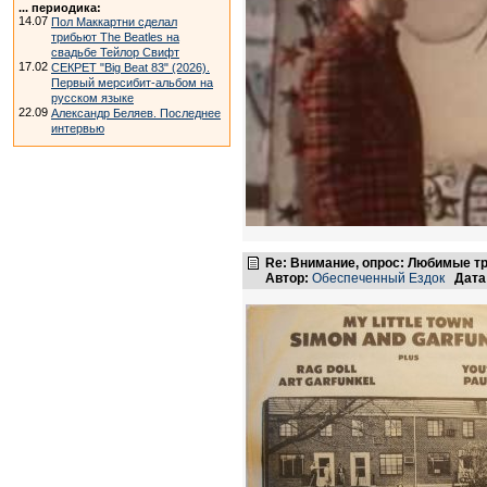
... периодика:
14.07
Пол Маккартни сделал
трибьют The Beatles на
свадьбе Тейлор Свифт
17.02
СЕКРЕТ "Big Beat 83" (2026).
Первый мерсибит-альбом на
русском языке
22.09
Александр Беляев. Последнее
интервью
Re: Внимание, опрос: Любимые т
Автор:
Обеспеченный Ездок
Дата