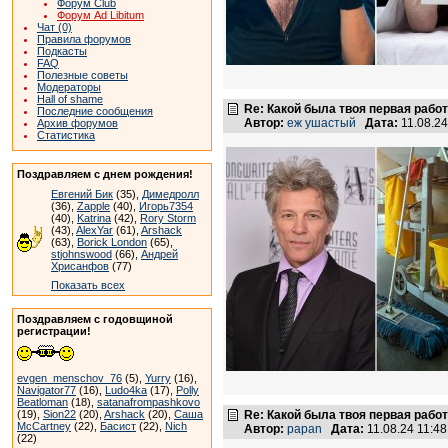
Форум Club
Форум Ad Libitum
Чат (0)
Правила форумов
Подкасты
FAQ
Полезные советы
Модераторы
Hall of shame
Re: Какой была твоя первая рабо
Последние сообщения
Автор:
еж ушастый
Дата:
11.08.2
Архив форумов
Статистика
Поздравляем с днем рождения!
Евгений Бик
(35),
Димедролл
(36),
Zapple
(40),
Игорь7354
(40),
Katrina
(42),
Rory Storm
(43),
AlexYar
(61),
Arshack
(63),
Borick London
(65),
stjohnswood
(66),
Андрей
Хрисанфов
(77)
Показать всех
Поздравляем с годовщиной
регистрации!
evgen_menschov_76
(5),
Yurry
(16),
Navigator77
(16),
Ludo4ka
(17),
Polly
Beatloman
(18),
satanafrompashkovo
(19),
Sion22
(20),
Arshack
(20),
Саша
Re: Какой была твоя первая рабо
McCartney
(22),
Басист
(22),
Nich
Автор:
papan
Дата:
11.08.24 11:4
(22)