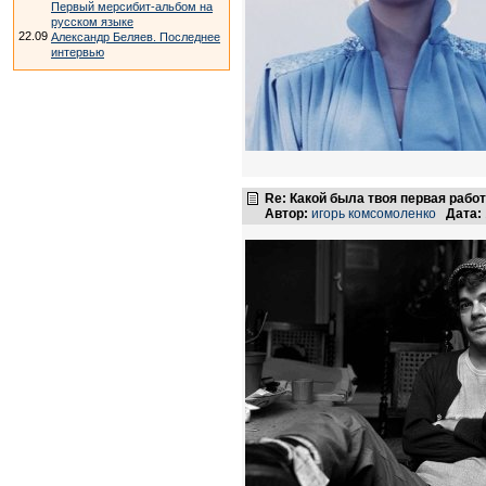
Первый мерсибит-альбом на
русском языке
22.09
Александр Беляев. Последнее
интервью
Re: Какой была твоя первая рабо
Автор:
игорь комсомоленко
Дата: