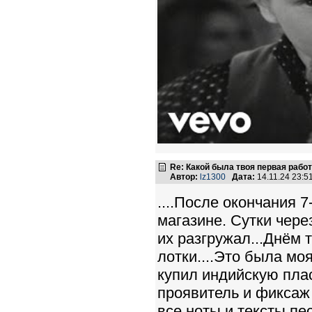
Re: Какой была твоя первая рабо
Автор:
lz1300
Дата:
14.11.24 23:
....После окончания 
магазине. Сутки чер
их разгружал...Днём
лотки....Это была мо
купил индийскую плас
проявитель и фиксаж 
все ноты и тексты пе