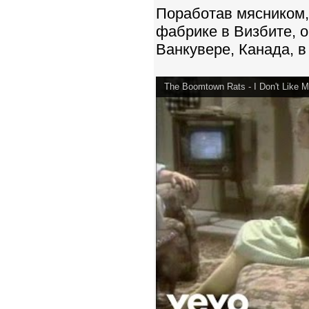
Поработав мясником,
фабрике в Визбите, о
Ванкувере, Канада, в
The Boomtown Rats - I Don't Like Mo