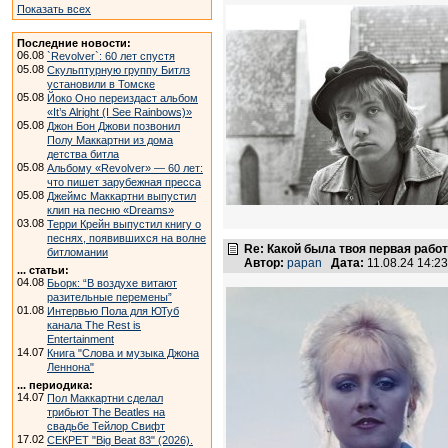
Показать всех
Последние новости:
06.08
`Revolver`: 60 лет спустя
05.08
Скульптурную группу Битлз
установили в Томске
05.08
Йоко Оно переиздаст альбом
«It’s Alright (I See Rainbows)»
05.08
Джон Бон Джови позвонил
Полу Маккартни из дома
детства битла
05.08
Альбому «Revolver» — 60 лет:
что пишет зарубежная пресса
05.08
Джеймс Маккартни выпустил
клип на песню «Dreams»
03.08
Терри Крейн выпустил книгу о
песнях, появившихся на волне
Re: Какой была твоя первая рабо
битломании
Автор:
papan
Дата:
11.08.24 14:
... статьи:
04.08
Бьорк: “В воздухе витают
разительные перемены”
01.08
Интервью Пола для ЮТуб
канала The Rest is
Entertainment
14.07
Книга "Слова и музыка Джона
Леннона"
... периодика:
14.07
Пол Маккартни сделал
трибьют The Beatles на
свадьбе Тейлор Свифт
17.02
СЕКРЕТ "Big Beat 83" (2026).