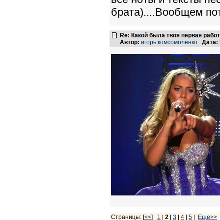
брата)....Вообщем пот
Re: Какой была твоя первая рабо
Автор:
игорь комсомоленко
Дата:
Страницы: [
<<
]
1
|
2
|
3
|
4
|
5
|
Еще>>