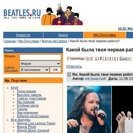
10.10. Мо
Новости
Книги
Мр.Поустман
Главная
/
Мр.Поустман
/
Форум Ad Libitum
/ Какой была твоя первая работа?
Какой была твоя первая ра
Поиск
Искать:
Страницы: [
<<
]
1
|
2
|
3
|
4
|
5
|
Еще>>
Ответить
Советы
Vox populi
Re: Какой была твоя первая рабо
Автор:
еж ушастый
Дата:
11.08.2
Мр. Поустман
Клуб
Регистрация
Выслать пароль
Список участников
Мы помним
Клубная карта
Города
Дни рождения
Юбилеи регистрации
Все форумы
Форум Lost Lennon Tapes
Форум Photo
Форум Music General