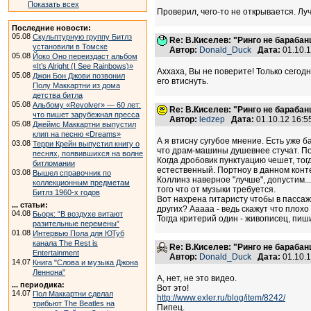
Показать всех
Проверил, чего-то не открывается. Луч
Последние новости:
05.08
Скульптурную группу Битлз
Re: В.Киселев: "Ринго не барабанщ
установили в Томске
Автор:
Donald_Duck
Дата:
01.10.
05.08
Йоко Оно переиздаст альбом
«It’s Alright (I See Rainbows)»
Аххаха, Вы не поверите! Только сегод
05.08
Джон Бон Джови позвонил
его втиснуть.
Полу Маккартни из дома
детства битла
05.08
Альбому «Revolver» — 60 лет:
Re: В.Киселев: "Ринго не барабанщ
что пишет зарубежная пресса
Автор:
ledzep
Дата:
01.10.12 16:
05.08
Джеймс Маккартни выпустил
клип на песню «Dreams»
А я втисну сугубое мнение. Есть уже 
03.08
Терри Крейн выпустил книгу о
что драм-машины душевнее стучат. По
песнях, появившихся на волне
Когда дробовик пунктуацию чешет, тог
битломании
естественный. Портноу в данном конте
03.08
Вышел справочник по
Коллинз наверное "лучше", допустим..
коллекционным предметам
того что от музыки требуется.
Битлз 1960-х годов
Вот нахрена гитаристу чтобы в пассаж
... статьи:
других? Ааааа - ведь скажут что плохо
04.08
Бьорк: “В воздухе витают
Тогда критерий один - живописец, пиш
разительные перемены”
01.08
Интервью Пола для ЮТуб
канала The Rest is
Re: В.Киселев: "Ринго не барабанщ
Entertainment
Автор:
Donald_Duck
Дата:
01.10.
14.07
Книга "Слова и музыка Джона
Леннона"
А, нет, не это видео.
... периодика:
Вот это!
14.07
Пол Маккартни сделал
http://www.exler.ru/blog/item/8242/
трибьют The Beatles на
Пипец.