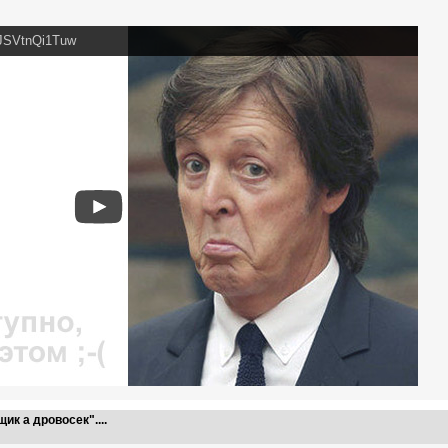
=JSVtnQi1Tuw
ик а дровосек"....
22