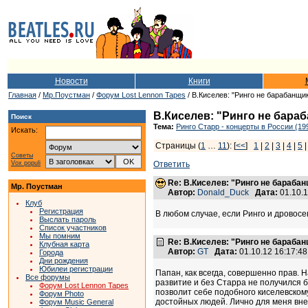
Новости
Книги
Главная
/
Мр.Поустман
/
Форум Lost Lennon Tapes
/ В.Киселев: "Ринго не барабанщик,
В.Киселев: "Ринго не бараба
Поиск
Тема:
Ринго Старр - концерты в России (19
Искать:
Страницы (
1
…
11
): [
<<
]
1
|
2
|
3
|
4
|
5
Советы
Vox populi
Ответить
Re: В.Киселев: "Ринго не барабанщ
Мр. Поустман
Автор:
Donald_Duck
Дата:
01.10.
Клуб
Регистрация
В любом случае, если Ринго и дровосек
Выслать пароль
Список участников
Мы помним
Re: В.Киселев: "Ринго не барабанщ
Клубная карта
Автор:
GT
Дата:
01.10.12 16:17:
Города
Дни рождения
Юбилеи регистрации
Папан, как всегда, совершенно прав. 
Все форумы
развитие и без Старра не получился 
Форум Lost Lennon Tapes
позволит себе подобного киселевском
Форум Photo
достойных людей. Лично для меня вне
Форум Music General