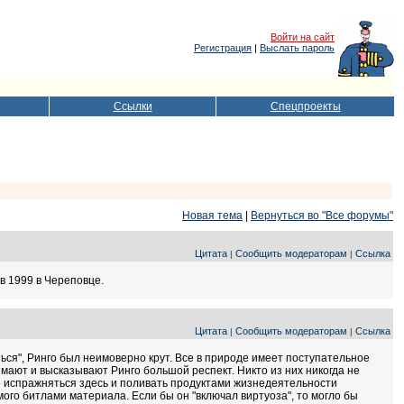
Войти на сайт
Регистрация
|
Выслать пароль
Ссылки
Спецпроекты
Новая тема
|
Вернуться во "Все форумы"
Цитата
Сообщить модераторам
Ссылка
|
|
 в 1999 в Череповце.
Цитата
Сообщить модераторам
Ссылка
|
|
ться", Ринго был неимоверно крут. Все в природе имеет поступательное
мают и высказывают Ринго большой респект. Никто из них никогда не
о испражняться здесь и поливать продуктами жизнедеятельности
ого битлами материала. Если бы он "включал виртуоза", то могло бы