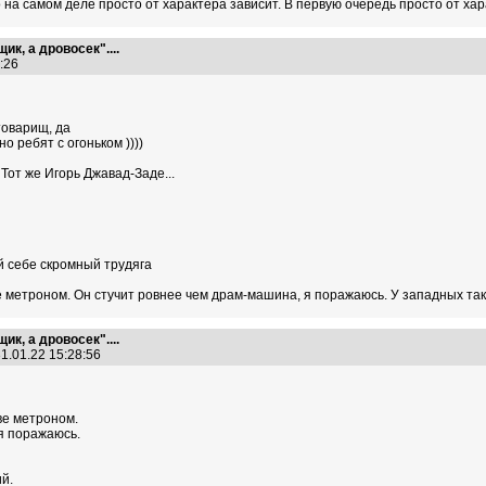
о на самом деле просто от характера зависит. В первую очередь просто от ха
ик, а дровосек"....
4:26
товарищ, да
 ребят с огоньком ))))
 Тот же Игорь Джавад-Заде...
ой себе скромный трудяга
ве метроном. Он стучит ровнее чем драм-машина, я поражаюсь. У западных так
ик, а дровосек"....
1.01.22 15:28:56
ве метроном.
я поражаюсь.
й.