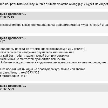
ше набрать в поиске ютуба- "this drummer is at the wrong gig" и будет Вам щас
ик а дровосек"....
12 16:35:19
ня вспомнил про классного барабанщика афроамериканца Мура (который играл 
ик а дровосек"....
55:17
барабанеры настолько стремящиеся к похвалам(и их и хвалят),
казатель какой - получает слушатель эмоции или нет.
да дай бог чтобы гитарист живой был или вокалист
ксте мною не считается лучше/типа чем Ринго...
. А более молодых - не вижу - драм-машины, им стыдно стучать попроще, по
е из восьми нот ни одна не прозвучала чуть глуше или звонче
 играет. Кому плохо????!!???
и фотографии. Так?
ик а дровосек"....
12 16:55:29