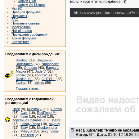
Форум Club
получиться что-то подобное :-))
Форум Ad Libitum
Чат (0)
Правила форумов
https://www.youtube.com/watch?v
Подкасты
FAQ
Полезные советы
Модераторы
Hall of shame
Последние сообщения
Архив форумов
Статистика
Поздравляем с днем рождения!
dalobov
(30),
Владимир
Золотарёв
(32),
Nupogodist
(35),
Octopus
(43),
Бардина
Мария
(47),
Jude V
(51),
vaclav
(51),
AndreW_A
(53),
Ruslan_SF
(53),
GUTSUL
(55),
Галіна
(55),
alemis
(56)
Показать всех
Поздравляем с годовщиной
регистрации!
Hare
(9),
Muftinsky
(10),
k-annja
(16),
Caer
(16),
RedFinger***
(17),
ksan
(18),
edulet
(18),
Корепина Наталия
(18),
Baster
(18),
Lovely Ringo
(18),
saysay
(19),
Salty
(19),
MissLennona
Re: В.Киселев: "Ринго не барабанщ
(19),
MiheyS
(20),
Sexy_Sadie
Автор:
GT
Дата:
01.10.12 16:26:
(21),
TheTech
(21)