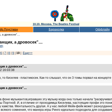
10.10. Москва. The Beatles Festival
Мр.Поустман
Барахолка
Оффлайн
 а дровосек"....
нщик, а дровосек"....
98)
|
6
|
7
|
8
|
9
|
10
|
Еще>>
ик а дровосек"....
12 16:03:38
, то Киселев - пластикосек. Как-то слышал, что он 3 томы порвал на концерте
ик а дровосек"....
48
На фоне музыкантов,игравших эту музыку когда она только начала "раскручива
бы Портной. И, в отличие от проходимца Киселева, настоящие профи это пони
у хамства. Ментальность другая. А у нас любой Мейк-фейк может разнузданн
 всякого сомнения, что манера игры Ринго идеально подходила для создаваем