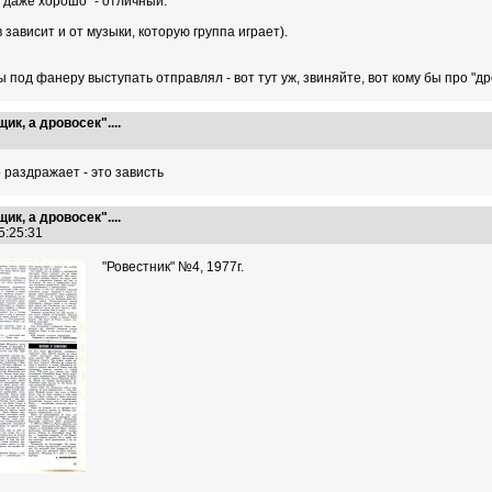
ь даже хорошо" - отличный.
 зависит и от музыки, которую группа играет).
под фанеру выступать отправлял - вот тут уж, звиняйте, вот кому бы про "дро
ик, а дровосек"....
7
о раздражает - это зависть
ик, а дровосек"....
05:25:31
"Ровестник" №4, 1977г.