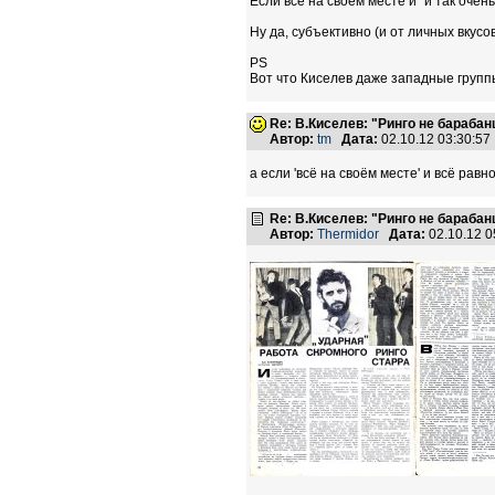
Если все на своем месте и "и так очен
Ну да, субъективно (и от личных вкусов
PS
Вот что Киселев даже западные группы 
Re: В.Киселев: "Ринго не барабанщ
Автор:
tm
Дата:
02.10.12 03:30:5
а если 'всё на своём месте' и всё равн
Re: В.Киселев: "Ринго не барабанщ
Автор:
Thermidor
Дата:
02.10.12 