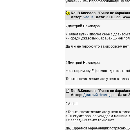
уважении, как к профессионалу! Ну эт
Re: В.Киселев: "Ринго не барабанщ
Автор:
VadLit
Дата:
31.01.22 14:4
2Дмитрий Неклюдов:
>Павел Кузин вполне себе с драйвом 
>и среди джазовых барабанщиков полно
Да я ж не говорю что таких совсем нет.
2Дмитрий Неклюдов:
>вот к примеру Ефремов - да, тот так
Только впечатление что у него в голо
Re: В.Киселев: "Ринго не барабанщ
Автор:
Дмитрий Неклюдов
Дата:
3
2VadLit:
>Только впечатление что у него в голо
>Он стучит ровнее чем драм-машина, 
>У западных таких точно нет
Да, Ефремов барабанщик потрясающи