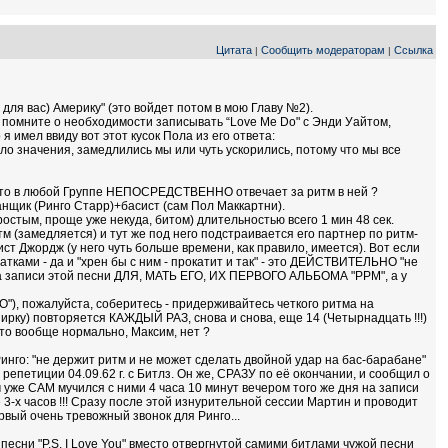
Цитата
Сообщить модераторам
Ссылка
|
|
для вас) Америку" (это войдет потом в мою Главу №2).
ы помните о необходимости записывать “Love Me Do" с Энди Уайтом,
имел ввиду вот этот кусок Пола из его ответа:
ло значения, замедлились мы или чуть ускорились, потому что мы все
м. Кто в любой Группе НЕПОСРЕДСТВЕННО отвечает за ритм в ней ?
банщик (Ринго Старр)+басист (сам Пол Маккартни).
ростым, проще уже некуда, битом) длительностью всего 1 мин 48 сек.
м (замедляется) и тут же под него подстраивается его партнер по ритм-
ист Джордж (у него чуть больше времени, как правило, имеется). Вот если
атками - да и "хрен бы с ним - прокатит и так" - это ДЕЙСТВИТЕЛЬНО "не
и на записи этой песни ДЛЯ, МАТЬ ЕГО, ИХ ПЕРВОГО АЛЬБОМА "PPM", а у
О"), пожалуйста, соберитесь - придерживайтесь четкого ритма на
пирку) повторяется КАЖДЫЙ РАЗ, снова и снова, еще 14 (Четырнадцать !!!)
 это вообще нормально, Максим, нет ?
го: "не держит ритм и не может сделать двойной удар на бас-барабане"
репетиции 04.09.62 г. с Битлз. Он же, СРАЗУ по её окончании, и сообщил о
же САМ мучился с ними 4 часа 10 минут вечером того же дня на записи
 3-х часов !!! Сразу после этой изнурительной сессии Мартин и проводит
ый очень тревожный звонок для Ринго...
есни "P.S. I Love You" вместо отвергнутой самими битлами чужой песни