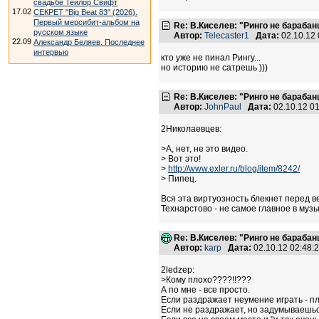
свадьбе Тейлор Свифт
17.02
СЕКРЕТ "Big Beat 83" (2026).
Первый мерсибит-альбом на
Re: В.Киселев: "Ринго не барабанщ
русском языке
Автор:
Telecaster1
Дата:
02.10.12
22.09
Александр Беляев. Последнее
интервью
кто уже не пинал Рингу...
но историю не сатрешь )))
Re: В.Киселев: "Ринго не барабанщ
Автор:
JohnPaul
Дата:
02.10.12 0
2Николаевцев:
>А, нет, не это видео.
> Вот это!
>
http://www.exler.ru/blog/item/8242/
> Пипец.
Вся эта виртуозность блекнет перед ве
Технарстово - не самое главное в музы
Re: В.Киселев: "Ринго не барабанщ
Автор:
karp
Дата:
02.10.12 02:48
2ledzep:
>Кому плохо????!!???
А по мне - все просто.
Если раздражает неумение играть - пл
Если не раздражает, но задумываешься