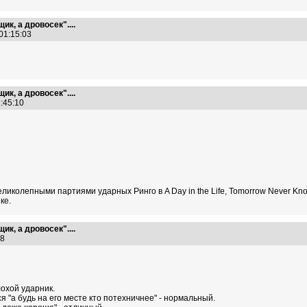
ик, а дровосек"....
 01:15:03
ик, а дровосек"....
1:45:10
ликолепными партиями ударных Ринго в A Day in the Life, Tomorrow Never Knows
ке.
ик, а дровосек"....
:28
охой ударник.
 "а будь на его месте кто потехничнее" - нормальный.