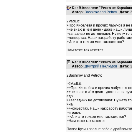
Re: В.Киселев: "Ринго не барабанщ
Автор:
Bashirov and Petrov
Дата:
3
2VadLit:
>Про Киселёва и прочих лабухов я не 
>не знаю в чём дело - даже наши лучш
>западных не дотягивают. Ну нету тог
>концертах. Наши как работу работают,
>Или это только мне так кажется?
Нам тоже так кажется.
Re: В.Киселев: "Ринго не барабанщ
Автор:
Дмитрий Неклюдов
Дата:
3
2Bashirov and Petrov:
>2VadLit:
>>Про Киселёва и прочих лабухов я не
>>не знаю в чём дело - даже наши лу
>до
>>западных не дотягивают. Ну нету то
>на
>>концертах. Наши как работу работают
>играют.
>>Или это только мне так кажется?
>Нам тоже так кажется.
Павел Кузин вполне себе с драйвом то