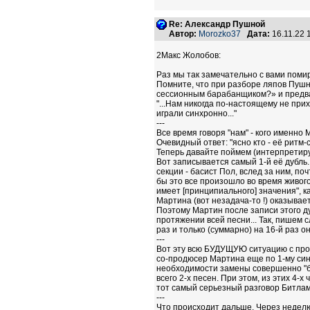
Re: Александр Пушной
Автор:
Morozko37
Дата:
16.11.22
2Макс Жолобов:
Раз мы так замечательно с вами помир
Помните, что при разборе ляпов Пушн
сессионным барабанщиком?» и предвари
"...Нам никогда по-настоящему не при
играли синхронно..."
---
Все время говоря "нам" - кого именно
Очевидный ответ: "ясно кто - её ритм-
Теперь давайте поймем (интерпретируе
Вот записывается самый 1-й её дубль.
секции - басист Пол, вслед за ним, по
бы это все произошло во время живого
имеет [принципиального] значения", к
Мартина (вот незадача-то !) оказывает
Поэтому Мартин после записи этого ду
протяжении всей песни... Так, пишем 
раз и только (суммарно) на 16-й раз о
---
Вот эту всю БУДУЩУЮ ситуацию с проб
со-продюсер Мартина еще по 1-му синг
необходимости замены совершенно "бе
всего 2-х песен. При этом, из этих 4-
тот самый серьезный разговор Битла
---
Что происходит дальше. Через неделю 