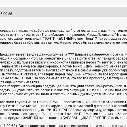
 15:09:36
ились, то я позволю себе еще немножечко "по-открывать для вас (и не только 
ого (в п.4) я привел ответ Пола Маккартни на вопрос Марка Льюисона "Что в
л его характеристикой "ПОЧТИ ЧЕСТНЫЙ ответ Пола" ? Так вот, сказав это я 
ходилось быть стабильными в ритме. Нам хотелось быть такими, но это не име
 Маккартни имеет ввиду в данном случае, а ??? Давайте разберемся и с эти
секция и больше никто", т.е. конкретно в Битлз за ритм отвечал тандем: бара
м) концовку "мы все играли синхронно" на примере песни "Misery" (с очень п
 Первые 30 секунд все идет хорошо, а потом Ринго ВДРУГ немного меняет рит
чти сразу, подстраивается ритм-гитарист Джон и в самом конце уже соло-гитар
 выступления, скажем, в "Каверн" перед "орущими истошно, во все горло" фан
ак сказал выше Пол ! Но проблема-то в том, что это все происходит в студи
ся еще и слух имеется !
бля говорит им примерно следующее: "Ребята (или позже, конкретно, - "РИНГ
следующий дубль этой же песни !" И вот эта ситуация В ТОЧНОСТИ (как под ко
ни её записывают уже как надо и этот финальный дубль идет в Альбом. Нет, -
лемами Группы из-за Ринго ЗАРАНЕЕ просчитал и ВСЕ понял в отношении Рин
лу Битлз "Love Me Do"- Рон Ричардс еще во время своей дневной 3-х часовой 
сполезного барабанщика - РИНГО СТАРРА" самому Мартину, который потом у
х часов "очень сложную для Ринго" песню "Love Me Do" Мартин записывал более
ми на предмет ЗАМЕНЫ очень плохого БАРАБАНЩИКА В ГРУППЕ. Это был перв
11.09.62 г. Битлы приезжают опять на сессию записи формально для записи п