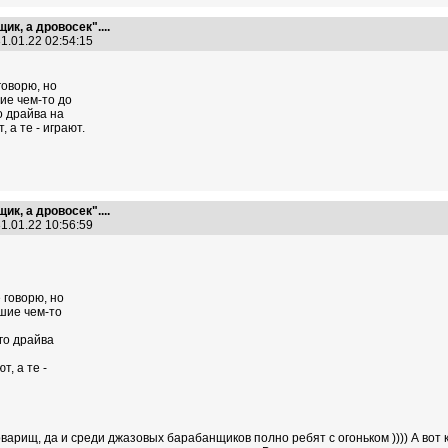
ик, а дровосек"....
1.01.22 02:54:15
говорю, но
ие чем-то до
о драйва на
 а те - играют.
ик, а дровосек"....
1.01.22 10:56:59
 говорю, но
чшие чем-то
го драйва
, а те -
варищ, да и среди джазовых барабанщиков полно ребят с огоньком )))) А вот к