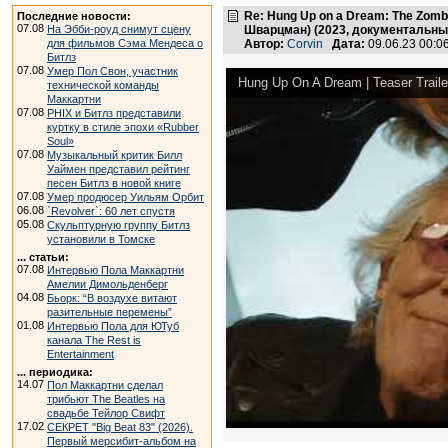
Re: Hung Up on a Dream: The Zomb
Последние новости:
07.08
На Эбби-роуд снимут сцену
Шварцман) (2023, документальн
для фильмов Сэма Мендеса о
Автор:
Corvin
Дата:
09.06.23 00:
Битлз
07.08
Умер Пол Свон, участник
Hung Up On A Dream | Teaser Trailer
технической команды
Маккартни
07.08
PHIX и Битлз представили
куртку в стиле эпохи «Rubber
Soul»
07.08
Музыкальный критик Билл
Уаймен представил рейтинг
песен Битлз в новой книге
07.08
Умер продюсер Уильям Орбит
06.08
`Revolver`: 60 лет спустя
05.08
Скульптурную группу Битлз
установили в Томске
... статьи:
07.08
Интервью Пола Маккартни
Амелии Димольденберг
04.08
Бьорк: “В воздухе витают
разительные перемены”
01.08
Интервью Пола для ЮТуб
канала The Rest is
Entertainment
... периодика:
14.07
Пол Маккартни сделал
трибьют The Beatles на
свадьбе Тейлор Свифт
17.02
СЕКРЕТ "Big Beat 83" (2026).
Первый мерсибит-альбом на