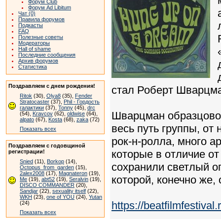
Форум Club
Форум Ad Libitum
Чат (0)
Правила форумов
Подкасты
FAQ
Полезные советы
Модераторы
Hall of shame
Последние сообщения
Архив форумов
Статистика
Поздравляем с днем рождения!
стал Роберт Шварцма
Ritok
(30),
Olya8
(35),
Fender
Stratocaster
(37),
Phil - Гордость
галактики
(37),
Tonny
(45),
drc
Шварцман образцово-
(54),
Kravcov
(62),
oldwise
(64),
alpato
(67),
Kosta
(68),
zaka
(72)
весь путь группы, от
Показать всех
рок-н-ролла, много а
Поздравляем с годовщиной
которые в отличие от
регистрации!
Snied
(11),
Borkop
(14),
сохранили светлый оп
Octopus_from_garden
(15),
2alex2008
(17),
Magnateron
(19),
которой, конечно же,
Me
(19),
abt52
(19),
Seralvin
(19),
DISCO COMMANDER
(20),
Sandjar
(22),
sexuality itself
(22),
WKH
(23),
one of YOU
(24),
Yutan
https://beatfilmfestiv
(24)
Показать всех