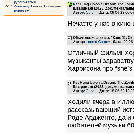
русском языке
Re: Hung Up on a Dream: The Zomb
22.09
Александр Беляев. Последнее
Шварцман) (2023, документальн
интервью
Автор:
Corvin
Дата:
09.06.23 00:
Нечасто у нас в кино
Обсуждение анонса: "Каро 11. Окт
Автор:
Leonid Gourov
Дата:
09.06
Отличный фильм! Хоро
музыканты здравству
Харрисона про “she’s 
Re: Hung Up on a Dream: The Zomb
Шварцман) (2023, документальн
Автор:
Corvin
Дата:
18.06.23 13:
Ходили вчера в Илл
рассказывающий исто
Роде Ардженте, да и 
любителей музыки 60