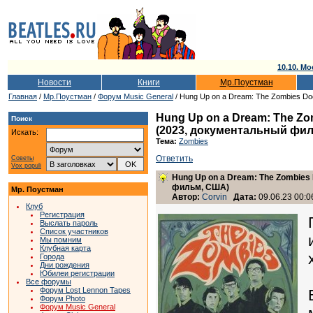
10.10. Мо
Новости
Книги
Мр.Поустман
Главная
/
Мр.Поустман
/
Форум Music General
/ Hung Up on a Dream: The Zombies D
Hung Up on a Dream: The Zo
Поиск
(2023, документальный фи
Искать:
Тема:
Zombies
Ответить
Советы
Vox populi
Hung Up on a Dream: The Zombies
фильм, США)
Мр. Поустман
Автор:
Corvin
Дата:
09.06.23 00:0
Клуб
Регистрация
Выслать пароль
Список участников
Мы помним
Клубная карта
Города
Дни рождения
Юбилеи регистрации
Все форумы
Форум Lost Lennon Tapes
Форум Photo
Форум Music General