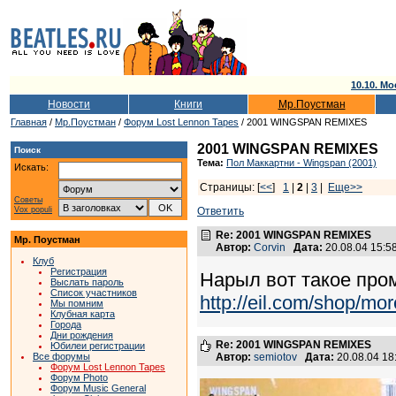
10.10. Мо
Новости
Книги
Мр.Поустман
Главная
/
Мр.Поустман
/
Форум Lost Lennon Tapes
/ 2001 WINGSPAN REMIXES
2001 WINGSPAN REMIXES
Поиск
Тема:
Пол Маккартни - Wingspan (2001)
Искать:
Страницы: [
<<
]
1
|
2
|
3
|
Еще>>
Советы
Vox populi
Ответить
Re: 2001 WINGSPAN REMIXES
Мр. Поустман
Автор:
Corvin
Дата:
20.08.04 15:
Клуб
Регистрация
Нарыл вот такое про
Выслать пароль
Список участников
http://eil.com/shop/mo
Мы помним
Клубная карта
Города
Дни рождения
Re: 2001 WINGSPAN REMIXES
Юбилеи регистрации
Все форумы
Автор:
semiotov
Дата:
20.08.04 1
Форум Lost Lennon Tapes
Форум Photo
Форум Music General