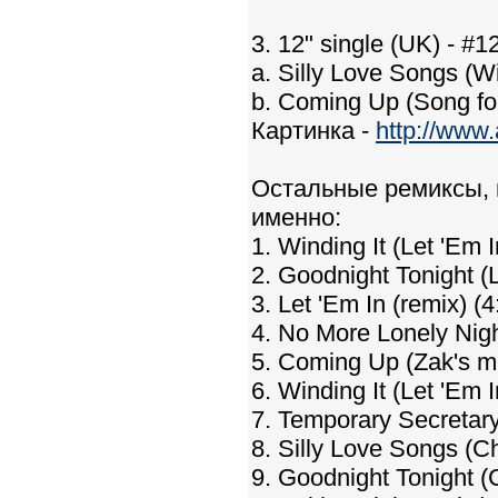
3. 12" single (UK) - #
a. Silly Love Songs (
b. Coming Up (Song for
Картинка -
http://www
Остальные ремиксы, 
именно:
1. Winding It (Let 'Em I
2. Goodnight Tonight (
3. Let 'Em In (remix) (4
4. No More Lonely Nigh
5. Coming Up (Zak's mi
6. Winding It (Let 'Em I
7. Temporary Secretary 
8. Silly Love Songs (Ch
9. Goodnight Tonight (C