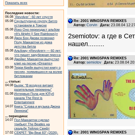
Показать всех
Последние новости:
06.08
`Revolver`: 60 лет спустя
Re: 2001 WINGSPAN REMIXES
05.08
Скульптурную группу Битлз
Автор:
Corvin
Дата:
23.08.04 12:
установили в Томске
05.08
Йоко Оно переиздаст альбом
«It’s Alright (I See Rainbows)»
2semiotov: а где в Се
05.08
Джон Бон Джови позвонил
нашел.........
Полу Маккартни из дома
детства битла
05.08
Альбому «Revolver» — 60 лет:
что пишет зарубежная пресса
Re: 2001 WINGSPAN REMIXES
05.08
Джеймс Маккартни выпустил
Автор:
semiotov
Дата:
23.08.04 2
клип на песню «Dreams»
03.08
Терри Крейн выпустил книгу о
песнях, появившихся на волне
битломании
... статьи:
04.08
Бьорк: “В воздухе витают
разительные перемены”
01.08
Интервью Пола для ЮТуб
канала The Rest is
Entertainment
14.07
Книга "Слова и музыка Джона
Леннона"
... периодика:
14.07
Пол Маккартни сделал
трибьют The Beatles на
свадьбе Тейлор Свифт
Re: 2001 WINGSPAN REMIXES
17.02
СЕКРЕТ "Big Beat 83" (2026).