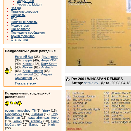
Форум Club
Форум Ad Libitum
Чат (0)
Правила форумов
Подкасты
FAQ
Полезные советы
Модераторы
Hall of shame
Последние сообщения
Архив форумов
Статистика
Поздравляем с днем рождения!
Евгений Бик
(35),
Димедролл
(36),
Zapple
(40),
Игорь7354
(40),
Katrina
(42),
Rory Storm
(43),
AlexYar
(61),
Arshack
(63),
Borick London
(65),
stjohnswood
(66),
Андрей
Хрисанфов
(77)
Re: 2001 WINGSPAN REMIXES
Автор:
semiotov
Дата:
20.08.04 1
Показать всех
Поздравляем с годовщиной
регистрации!
evgen_menschov_76
(5),
Yurry
(16),
Navigator77
(16),
Ludo4ka
(17),
Polly
Beatloman
(18),
satanafrompashkovo
(19),
Sion22
(20),
Arshack
(20),
Саша
McCartney
(22),
Басист
(22),
Nich
(22)