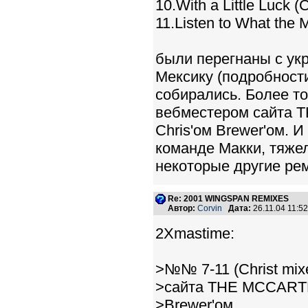
10.With a Little Luck (C
11.Listen to What the M
были перегнаны с ук
Мексику (подробност
собирались. Более то
вебместером сайт
Chris'ом Brewer'ом. И
команде Макки, тяжел
некоторые другие ре
Re: 2001 WINGSPAN REMIXES
Автор:
Corvin
Дата:
26.11.04 11:
2Xmastime:
>№№ 7-11 (Christ mi
>сайта THE MCCART
>Brewer'ом.