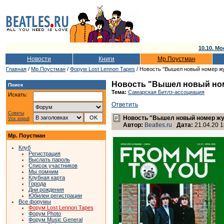
10.10. Мо
Новости
Книги
Мр.Поустман
Главная
/
Мр.Поустман
/
Форум Lost Lennon Tapes
/ Новость "Вышел новый номер жур
Новость "Вышел новый номер
Поиск
Тема:
Самарская Битлз-ассоциация
Искать:
Ответить
Советы
Новость "Вышел новый номер журн
Vox populi
Автор:
Beatles.ru
Дата:
21.04.20 1
Мр. Поустман
Клуб
Регистрация
Выслать пароль
Список участников
Мы помним
Клубная карта
Города
Дни рождения
Юбилеи регистрации
Все форумы
Форум Lost Lennon Tapes
Форум Photo
Форум Music General