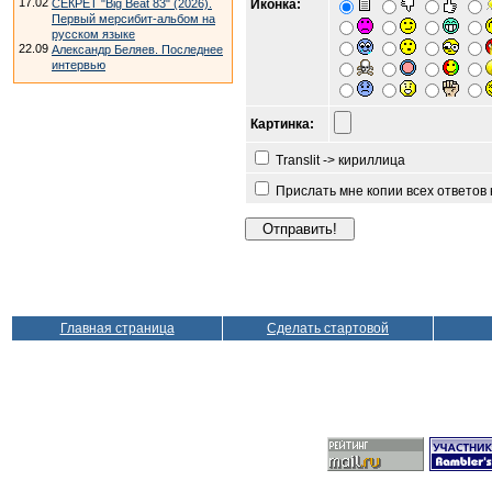
17.02
СЕКРЕТ "Big Beat 83" (2026).
Иконка:
Первый мерсибит-альбом на
русском языке
22.09
Александр Беляев. Последнее
интервью
Картинка:
Translit -> кириллица
Прислать мне копии всех ответов
Главная страница
Сделать стартовой