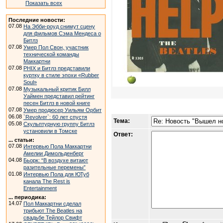
Показать всех
Последние новости:
07.08
На Эбби-роуд снимут сцену
для фильмов Сэма Мендеса о
Битлз
07.08
Умер Пол Свон, участник
технической команды
Маккартни
07.08
PHIX и Битлз представили
куртку в стиле эпохи «Rubber
Soul»
07.08
Музыкальный критик Билл
Уаймен представил рейтинг
песен Битлз в новой книге
07.08
Умер продюсер Уильям Орбит
06.08
`Revolver`: 60 лет спустя
Тема:
05.08
Скульптурную группу Битлз
установили в Томске
Ответ:
... статьи:
07.08
Интервью Пола Маккартни
Амелии Димольденберг
04.08
Бьорк: “В воздухе витают
разительные перемены”
01.08
Интервью Пола для ЮТуб
канала The Rest is
Entertainment
... периодика:
14.07
Пол Маккартни сделал
трибьют The Beatles на
свадьбе Тейлор Свифт