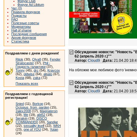
Форум Club
Форум Ad Libitum
Чат (0)
Правила форумов
Подкасты
FAQ
Полезные советы
Модераторы
Hall of shame
Последние сообщения
Архив форумов
Статистика
Обсуждение новости: "Новость "
Поздравляем с днем рождения!
62 (апрель 2020 г.)""
Ritok
(30),
Olya8
(35),
Fender
Автор:
Cloud9
Дата:
21.04.20 18:
Stratocaster
(37),
Phil -
Гордость галактики
(37),
На обложке мое любимое фото \немног
Tonny
(45),
drc
(54),
Kravcov
(62),
oldwise
(64),
alpato
(67),
Kosta
(68),
zaka
(72)
Обсуждение новости: "Новость "
Показать всех
62 (апрель 2020 г.)""
Автор:
Cloud9
Дата:
21.04.20 18:
Поздравляем с годовщиной
регистрации!
Snied
(11),
Borkop
(14),
Octopus_from_garden
(15),
2alex2008
(17),
Magnateron
(19),
Me
(19),
abt52
(19),
Seralvin
(19),
DISCO
COMMANDER
(20),
Sandjar
(22),
sexuality itself
(22),
WKH
(23),
one of YOU
(24),
Yutan
(24)