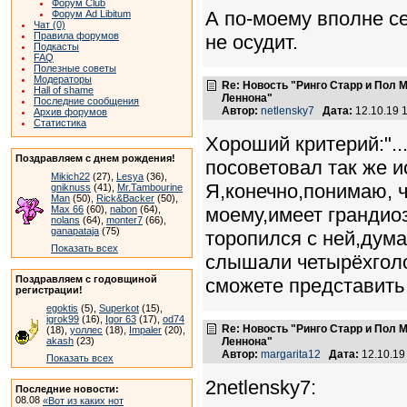
Форум Club
А по-моему вполне се
Форум Ad Libitum
Чат (0)
Правила форумов
не осудит.
Подкасты
FAQ
Полезные советы
Модераторы
Re: Новость "Ринго Старр и Пол
Hall of shame
Леннона"
Последние сообщения
Автор:
netlensky7
Дата:
12.10.19 
Архив форумов
Статистика
Хороший критерий:"..
Поздравляем с днем рождения!
посоветовал так же исп
Mikich22
(27),
Lesya
(36),
Я,конечно,понимаю, ч
gniknuss
(41),
Mr.Tambourine
Man
(50),
Rick&Backer
(50),
Max 66
(60),
nabon
(64),
моему,имеет грандио
nolans
(64),
monter7
(66),
ganapataja
(75)
торопился с ней,дум
Показать всех
слышали четырёхголо
Поздравляем с годовщиной
сможете представить 
регистрации!
egoktis
(5),
Superkot
(15),
igrok99
(16),
Igor 63
(17),
od74
Re: Новость "Ринго Старр и Пол
(18),
уоллес
(18),
Impaler
(20),
akash
(23)
Леннона"
Автор:
margarita12
Дата:
12.10.19
Показать всех
2netlensky7:
Последние новости:
08.08
«Вот из каких нот