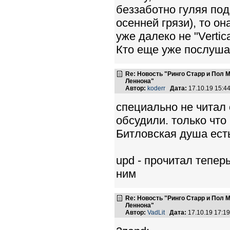
беззаботно гуляя под
осенней грязи), то он
уже далеко не "Vertic
Кто еще уже послуш
Re: Новость "Ринго Старр и Пол
Леннона"
Автор:
koderr
Дата:
17.10.19 15:
специально не читал 
обсудили. только что
Битловская душа есть
upd - прочитал тепер
ним
Re: Новость "Ринго Старр и Пол
Леннона"
Автор:
VadLit
Дата:
17.10.19 17:1