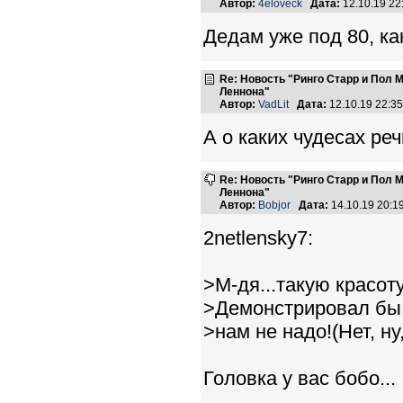
Автор:
4eloveck
Дата:
12.10.19 2
Дедам уже под 80, ка
Re: Новость "Ринго Старр и Пол
Леннона"
Автор:
VadLit
Дата:
12.10.19 22:3
А о каких чудесах реч
Re: Новость "Ринго Старр и Пол
Леннона"
Автор:
Bobjor
Дата:
14.10.19 20:
2netlensky7:
>М-дя...такую красоту
>Демонстрировал бы 
>нам не надо!(Нет, ну,
Головка у вас бобо...