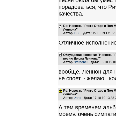
песня была бы уместна
порадоваться, что Ри
качества.
Re: Новость "Ринго Старр и Пол
Леннона"
Автор:
BBC
Дата:
15.10.19 17:15
Отличное исполнение 
Обсуждение новости: "Новость "
песню Джона Леннона""
Автор:
stereobell
Дата:
16.10.19 
вообще, Леннон для Р
не споет. - желаю...ко
Re: Новость "Ринго Старр и Пол
Леннона"
Автор:
zand
Дата:
17.10.19 13:38
А тем временем альбо
моему, очень симпати