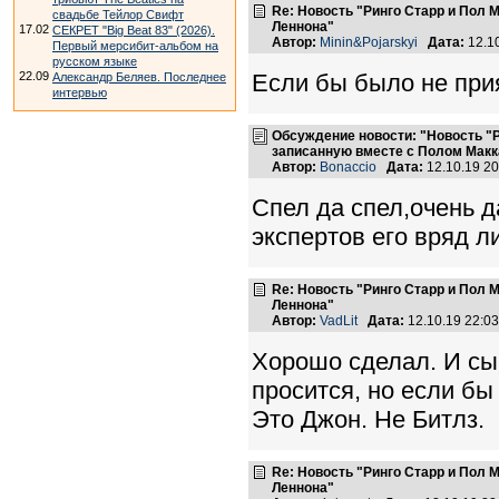
Re: Новость "Ринго Старр и Пол
свадьбе Тейлор Свифт
Леннона"
17.02
СЕКРЕТ "Big Beat 83" (2026).
Автор:
Minin&Pojarskyi
Дата:
12.1
Первый мерсибит-альбом на
русском языке
22.09
Если бы было не прия
Александр Беляев. Последнее
интервью
Обсуждение новости: "Новость "
записанную вместе с Полом Макк
Автор:
Bonaccio
Дата:
12.10.19 2
Спел да спел,очень д
экспертов его вряд л
Re: Новость "Ринго Старр и Пол
Леннона"
Автор:
VadLit
Дата:
12.10.19 22:0
Хорошо сделал. И сы
просится, но если бы
Это Джон. Не Битлз.
Re: Новость "Ринго Старр и Пол
Леннона"