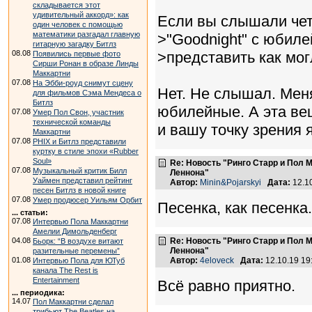
складывается этот
удивительный аккорд»: как
Если вы слышали че
один человек с помощью
математики разгадал главную
>"Goodnight" c юбиле
гитарную загадку Битлз
08.08
>представить как мог
Появились первые фото
Сирши Ронан в образе Линды
Маккартни
07.08
На Эбби-роуд снимут сцену
Нет. Не слышал. Мен
для фильмов Сэма Мендеса о
Битлз
юбилейные. А эта ве
07.08
Умер Пол Свон, участник
технической команды
и вашу точку зрения 
Маккартни
07.08
PHIX и Битлз представили
куртку в стиле эпохи «Rubber
Soul»
Re: Новость "Ринго Старр и Пол
07.08
Музыкальный критик Билл
Леннона"
Уаймен представил рейтинг
Автор:
Minin&Pojarskyi
Дата:
12.1
песен Битлз в новой книге
07.08
Умер продюсер Уильям Орбит
Песенка, как песенка
... статьи:
07.08
Интервью Пола Маккартни
Амелии Димольденберг
04.08
Re: Новость "Ринго Старр и Пол
Бьорк: “В воздухе витают
Леннона"
разительные перемены”
01.08
Автор:
4eloveck
Дата:
12.10.19 1
Интервью Пола для ЮТуб
канала The Rest is
Entertainment
Всё равно приятно.
... периодика:
14.07
Пол Маккартни сделал
трибьют The Beatles на