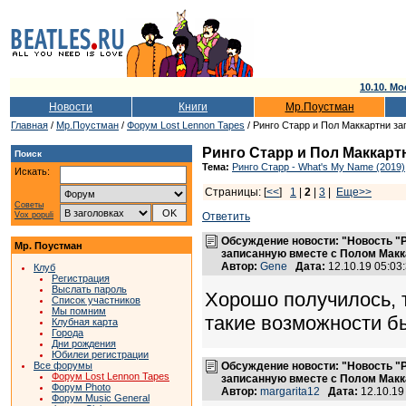
10.10. Мо
Новости
Книги
Мр.Поустман
Главная
/
Мр.Поустман
/
Форум Lost Lennon Tapes
/ Ринго Старр и Пол Маккартни з
Ринго Старр и Пол Маккарт
Поиск
Тема:
Ринго Старр - What's My Name (2019)
Искать:
Страницы: [
<<
]
1
|
2
|
3
|
Еще>>
Советы
Vox populi
Ответить
Обсуждение новости: "Новость "
Мр. Поустман
записанную вместе с Полом Макк
Автор:
Gene
Дата:
12.10.19 05:0
Клуб
Регистрация
Выслать пароль
Хорошо получилось, 
Список участников
Мы помним
такие возможности бы
Клубная карта
Города
Дни рождения
Юбилеи регистрации
Все форумы
Обсуждение новости: "Новость "
Форум Lost Lennon Tapes
записанную вместе с Полом Макк
Форум Photo
Автор:
margarita12
Дата:
12.10.19
Форум Music General