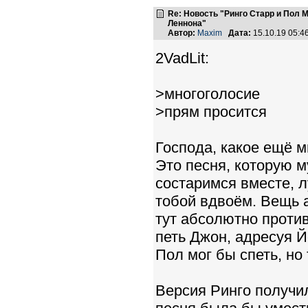
Re: Новость "Ринго Старр и Пол
Леннона"
Автор:
Maxim
Дата:
15.10.19 05:
2VadLit:
>многоголосие
>прям просится
Господа, какое ещё м
Это песня, которую 
состаримся вместе, 
тобой вдвоём. Вещь 
тут абсолютно против
петь Джон, адресуя Й
Пол мог бы спеть, но
Версия Ринго получил