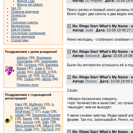
Автор:
Dr. Pepper
Дата:
10.09.19 
Форум Club
Форум Ad Libitum
Чат (0)
Пресс-релиз и первый сингл должны б
Правила форумов
Всего будет два сингла и два видео кл
Подкасты
FAQ
Полезные советы
Модераторы
Re: Ringo Starr What's My Name -
Hall of shame
Автор:
Jude
Дата:
10.09.19 08:27
Последние сообщения
Архив форумов
Ринго молодец - стабильно снабжает н
Статистика
Re: Ringo Starr What's My Name -
Поздравляем с днем рождения!
Автор:
4eloveck
Дата:
10.09.19 0
dalobov
(30),
Владимир
Золотарёв
(32),
Nupogodist
(35),
Octopus
(43),
Бардина
Было бы интересно услышать её а под
Мария
(47),
Jude V
(51),
vaclav
(51),
AndreW_A
(53),
Ruslan_SF
(53),
GUTSUL
Re: Ringo Starr What's My Name -
(55),
Галіна
(55),
alemis
(56)
Автор:
Ourson
Дата:
10.09.19 09:
Показать всех
2Jude:
Поздравляем с годовщиной
регистрации!
>Можно бесконечно говорить
>про "количество и качество", но луч
Hare
(9),
Muftinsky
(10),
k-
>выходят, чем не выходят.
annja
(16),
Caer
(16),
RedFinger***
(17),
ksan
(18),
edulet
(18),
Корепина Наталия
У меня схожие чувства. Редко какой а
(18),
Baster
(18),
Lovely Ringo
форме. Так что, записывайся, Ринго, 
(18),
saysay
(19),
Salty
(19),
MissLennona
(19),
MiheyS
(20),
Sexy_Sadie
(21),
TheTech
(21)
Re: Ringo Starr What's My Name -