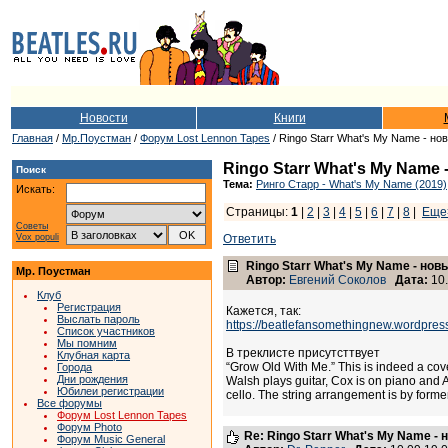
Новости
Книги
Главная
/
Мр.Поустман
/
Форум Lost Lennon Tapes
/ Ringo Starr What's My Name - н
Ringo Starr What's My Name
Поиск
Тема:
Ринго Старр - What's My Name (2019)
Искать:
Страницы:
1
|
2
|
3
|
4
|
5
|
6
|
7
|
8
|
Еще
Советы
Vox populi
Ответить
Ringo Starr What's My Name - но
Мр. Поустман
Автор:
Евгений Соколов
Дата:
10.
Клуб
Регистрация
Кажется, так:
Выслать пароль
https://beatlefansomethingnew.wordpress.
Список участников
Мы помним
В треклисте присутсттвует
Клубная карта
“Grow Old With Me.” This is indeed a cove
Города
Дни рождения
Walsh plays guitar, Cox is on piano and 
Юбилеи регистрации
cello. The string arrangement is by for
Все форумы
Форум Lost Lennon Tapes
Форум Photo
Re: Ringo Starr What's My Name -
Форум Music General