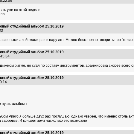
08:22:59
ыть уже на этой неделе.
ипа.
 новый студийный альбом 25.10.2019
:33
ас новыми альбомами раз в пару лет. Можно бесконечно говорить про "количес
 новый студийный альбом 25.10.2019
8:45:34
вижном ритме, но судя по составу инструментов, аранжировка скорее всего 
 новый студийный альбом 25.10.2019
10:14
ше пусть альбомы
льбом Ринго я больше двух раз послушаю, однако уверен, что именно столь акт
на здоровье. И концертируй насколько это возможно
 новый студийный альбом 25.10.2019