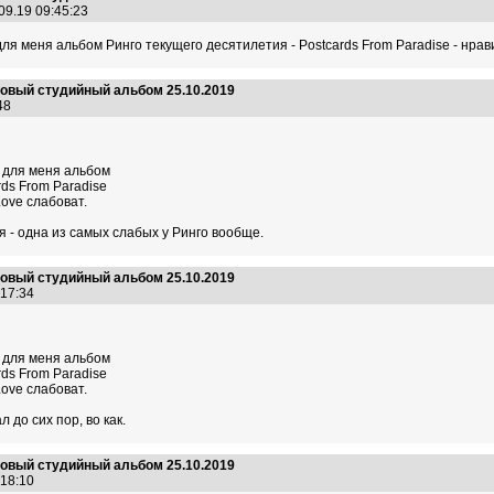
09.19 09:45:23
я меня альбом Ринго текущего десятилетия - Postcards From Paradise - нрави
 новый студийный альбом 25.10.2019
:48
 для меня альбом
rds From Paradise
Love слабоват.
 - одна из самых слабых у Ринго вообще.
 новый студийный альбом 25.10.2019
1:17:34
 для меня альбом
rds From Paradise
Love слабоват.
 до сих пор, во как.
 новый студийный альбом 25.10.2019
1:18:10