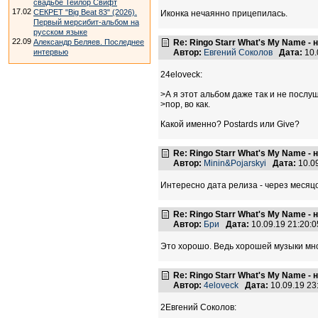
свадьбе Тейлор Свифт
17.02
СЕКРЕТ "Big Beat 83" (2026).
Иконка нечаянно прицепилась.
Первый мерсибит-альбом на
русском языке
22.09
Александр Беляев. Последнее
Re: Ringo Starr What's My Name -
интервью
Автор:
Евгений Соколов
Дата:
10.
24eloveck:
>А я этот альбом даже так и не послу
>пор, во как.
Какой именно? Postards или Give?
Re: Ringo Starr What's My Name -
Автор:
Minin&Pojarskyi
Дата:
10.0
Интересно дата релиза - через месяцо
Re: Ringo Starr What's My Name -
Автор:
Бри
Дата:
10.09.19 21:20
Это хорошо. Ведь хорошей музыки мно
Re: Ringo Starr What's My Name -
Автор:
4eloveck
Дата:
10.09.19 2
2Евгений Соколов: