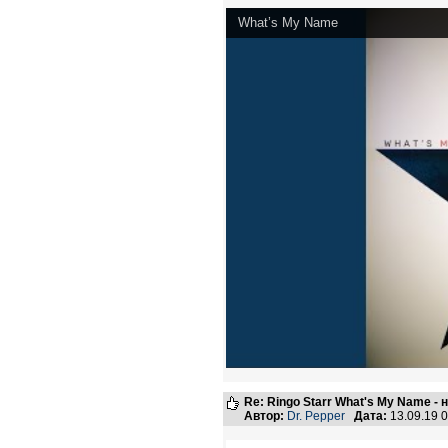
What’s My Name
Re: Ringo Starr What's My Name -
Автор:
Dr. Pepper
Дата:
13.09.19 