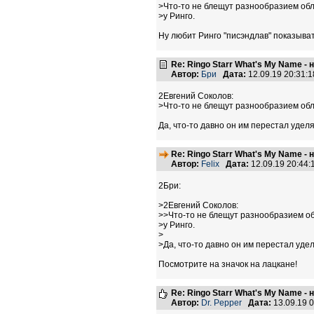
>Что-то не блещут разнообразием об
>у Ринго.
Ну любит Ринго "писэндлав" показыват
Re: Ringo Starr What's My Name -
Автор:
Бри
Дата:
12.09.19 20:31
2Евгений Соколов:
>Что-то не блещут разнообразием обл
Да, что-то давно он им перестал удел
Re: Ringo Starr What's My Name -
Автор:
Felix
Дата:
12.09.19 20:44
2Бри:
>2Евгений Соколов:
>>Что-то не блещут разнообразием о
>у Ринго.
>
>Да, что-то давно он им перестал уде
Посмотрите на значок на лацкане!
Re: Ringo Starr What's My Name -
Автор:
Dr. Pepper
Дата:
13.09.19 