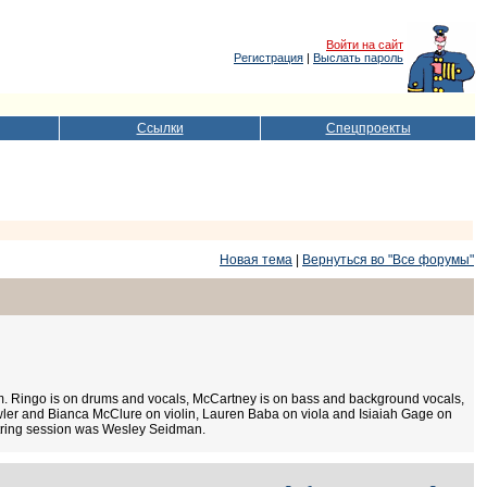
Войти на сайт
Регистрация
|
Выслать пароль
Ссылки
Спецпроекты
Новая тема
|
Вернуться во "Все форумы"
album. Ringo is on drums and vocals, McCartney is on bass and background vocals,
Fowler and Bianca McClure on violin, Lauren Baba on viola and Isiaiah Gage on
string session was Wesley Seidman.