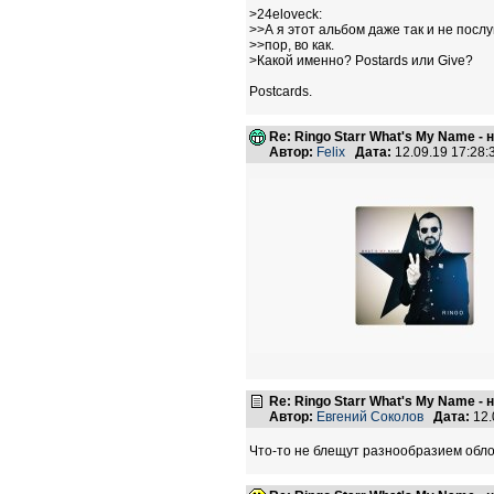
>24eloveck:
>>А я этот альбом даже так и не посл
>>пор, во как.
>Какой именно? Postards или Give?
Postcards.
Re: Ringo Starr What's My Name -
Автор:
Felix
Дата:
12.09.19 17:28
Re: Ringo Starr What's My Name -
Автор:
Евгений Соколов
Дата:
12.
Что-то не блещут разнообразием обло