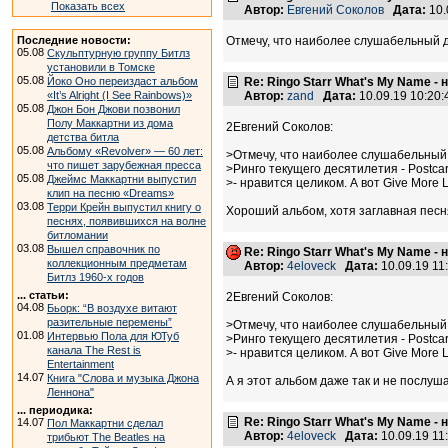
Показать всех
Автор:
Евгений Соколов
Дата:
10.
Последние новости:
Отмечу, что наиболее слушабельный дл
05.08
Скульптурную группу Битлз
установили в Томске
05.08
Йоко Оно переиздаст альбом
Re: Ringo Starr What's My Name -
«It’s Alright (I See Rainbows)»
Автор:
zand
Дата:
10.09.19 10:20
05.08
Джон Бон Джови позвонил
Полу Маккартни из дома
2Евгений Соколов:
детства битла
05.08
Альбому «Revolver» — 60 лет:
>Отмечу, что наиболее слушабельный
что пишет зарубежная пресса
>Ринго текущего десятилетия - Postca
05.08
Джеймс Маккартни выпустил
>- нравится целиком. А вот Give More 
клип на песню «Dreams»
03.08
Терри Крейн выпустил книгу о
Хороший альбом, хотя заглавная песня
песнях, появившихся на волне
битломании
03.08
Вышел справочник по
Re: Ringo Starr What's My Name -
коллекционным предметам
Автор:
4eloveck
Дата:
10.09.19 1
Битлз 1960-х годов
... статьи:
2Евгений Соколов:
04.08
Бьорк: “В воздухе витают
разительные перемены”
>Отмечу, что наиболее слушабельный
01.08
Интервью Пола для ЮТуб
>Ринго текущего десятилетия - Postca
канала The Rest is
>- нравится целиком. А вот Give More 
Entertainment
14.07
Книга "Слова и музыка Джона
А я этот альбом даже так и не послушал
Леннона"
... периодика:
Re: Ringo Starr What's My Name -
14.07
Пол Маккартни сделал
Автор:
4eloveck
Дата:
10.09.19 1
трибьют The Beatles на