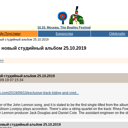
10.10. Москва. The Beatles Festival
Мр.Поустман
Барахолка
Оффлайн
овый студийный альбом 25.10.2019
 - новый студийный альбом 25.10.2019
>>
вый студийный альбом 25.10.2019
09.19 07:15:34
com/2019/09/10/exclusive-track-listing-and-cred...
r of the John Lennon song, and it is slated to be the first single lifted from the 
Allison Lovejoy plays accordion. There’s also a string quartet on the track: Rhea 
mer Lennon producer Jack Douglas and Daniel Cole. The assistant engineer on the 
 новый студийный альбом 25.10.2019