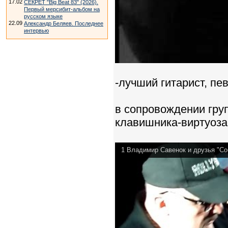
17.02
СЕКРЕТ "Big Beat 83" (2026).
Первый мерсибит-альбом на
русском языке
22.09
Александр Беляев. Последнее
интервью
-лучший гитарист, пе
в сопровождении груп
клавишника-виртуо
1 Владимир Савенок и друзья "Со