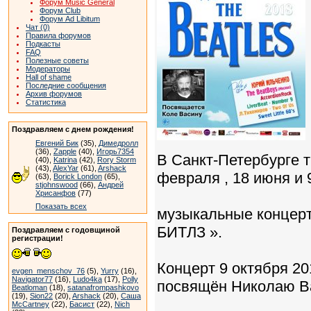
Форум Music General
Форум Club
Форум Ad Libitum
Чат (0)
Правила форумов
Подкасты
FAQ
Полезные советы
Модераторы
Hall of shame
Последние сообщения
Архив форумов
Статистика
Поздравляем с днем рождения!
Евгений Бик
(35),
Димедролл
(36),
Zapple
(40),
Игорь7354
В Санкт-Петербурге тр
(40),
Katrina
(42),
Rory Storm
(43),
AlexYar
(61),
Arshack
февраля , 18 июня и 
(63),
Borick London
(65),
stjohnswood
(66),
Андрей
Хрисанфов
(77)
Показать всех
музыкальные конце
БИТЛЗ ».
Поздравляем с годовщиной
регистрации!
Концерт 9 октября 20
evgen_menschov_76
(5),
Yurry
(16),
Navigator77
(16),
Ludo4ka
(17),
Polly
посвящён Николаю Ва
Beatloman
(18),
satanafrompashkovo
(19),
Sion22
(20),
Arshack
(20),
Саша
McCartney
(22),
Басист
(22),
Nich