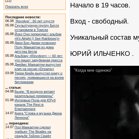
(22)
Начало в 19 часов.
Показать всех
Последние новости:
Вход - свободный.
06.08
`Revolver`: 60 лет спустя
05.08
Скульптурную группу Битлз
установили в Томске
05.08
Йоко Оно переиздаст альбом
Уникальный состав м
«It’s Alright (I See Rainbows)»
05.08
Джон Бон Джови позвонил
Полу Маккартни из дома
детства битла
ЮРИЙ ИЛЬЧЕНКО .
05.08
Альбому «Revolver» — 60 лет:
что пишет зарубежная пресса
05.08
Джеймс Маккартни выпустил
клип на песню «Dreams»
"Когда мне одиноко"
03.08
Терри Крейн выпустил книгу о
песнях, появившихся на волне
битломании
... статьи:
04.08
Бьорк: “В воздухе витают
разительные перемены”
01.08
Интервью Пола для ЮТуб
канала The Rest is
Entertainment
14.07
Книга "Слова и музыка Джона
Леннона"
... периодика:
14.07
Пол Маккартни сделал
трибьют The Beatles на
свадьбе Тейлор Свифт