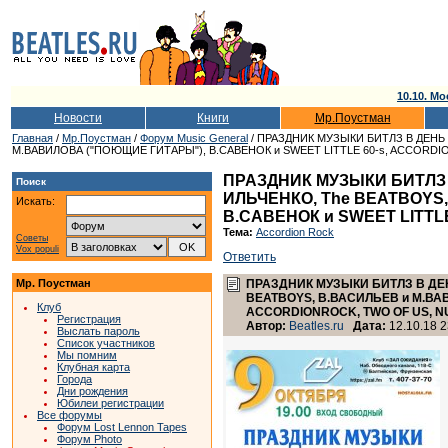
10.10. Мо
Новости
Книги
Мр.Поустман
Главная
/
Мр.Поустман
/
Форум Music General
/ ПРАЗДНИК МУЗЫКИ БИТЛЗ В ДЕНЬ
М.ВАВИЛОВА ("ПОЮЩИЕ ГИТАРЫ"), В.САВЕНОК и SWEET LITTLE 60-s, ACCORDIO
ПРАЗДНИК МУЗЫКИ БИТЛЗ 
Поиск
ИЛЬЧЕНКО, The BEATBOYS
Искать:
В.САВЕНОК и SWEET LITTLE
Тема:
Accordion Rock
Советы
Vox populi
Ответить
Мр. Поустман
ПРАЗДНИК МУЗЫКИ БИТЛЗ В ДЕН
BEATBOYS, В.ВАСИЛЬЕВ и М.ВАВ
Клуб
ACCORDIONROCK, TWO OF US, NU
Регистрация
Автор:
Beatles.ru
Дата:
12.10.18 2
Выслать пароль
Список участников
Мы помним
Клубная карта
Города
Дни рождения
Юбилеи регистрации
Все форумы
Форум Lost Lennon Tapes
Форум Photo