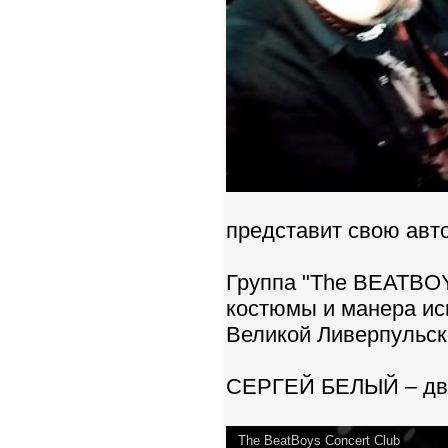
представит свою авт
Группа "The BEATBOY
костюмы и манера ис
Великой Ливерпульск
СЕРГЕЙ БЕЛЫЙ – дво
The BeatBoys Concert Club