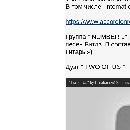
В том числе -Internat
https://www.accordionr
Группа " NUMBER 9".
песен Битлз. В сос
Гитары»)
Дуэт " TWO OF US "
"Two of Us" by Barabanov&Smirnov