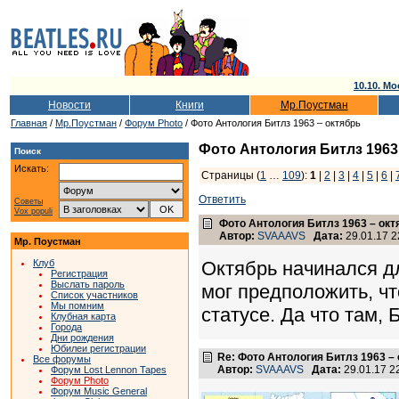
10.10. Мо
Новости
Книги
Мр.Поустман
Главная
/
Мр.Поустман
/
Форум Photo
/ Фото Антология Битлз 1963 – октябрь
Фото Антология Битлз 1963
Поиск
Искать:
Страницы (
1
…
109
):
1
|
2
|
3
|
4
|
5
|
6
|
Ответить
Советы
Vox populi
Фото Антология Битлз 1963 – окт
Автор:
SVAAAVS
Дата:
29.01.17 2
Мр. Поустман
Клуб
Октябрь начинался дл
Регистрация
Выслать пароль
мог предположить, чт
Список участников
Мы помним
статусе. Да что там,
Клубная карта
Города
Дни рождения
Юбилеи регистрации
Re: Фото Антология Битлз 1963 –
Все форумы
Автор:
SVAAAVS
Дата:
29.01.17 
Форум Lost Lennon Tapes
Форум Photo
Форум Music General