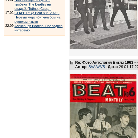
Пол Маккартни сделал
трибьют The Beatles на
свадьбе Тейлор Свифт
17.02
СЕКРЕТ "Big Beat 83" (2026).
Первый мерсибит-альбом на
русском языке
22.09
Александр Беляев. Последнее
интервью
Re: Фото Антология Битлз 1963 –
Автор:
SVAAAVS
Дата:
29.01.17 