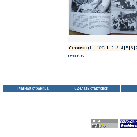
Страницы (
1
…
109
):
1
|
2
|
3
|
4
|
5
|
6
|
Ответить
Главная страница
Сделать стартовой