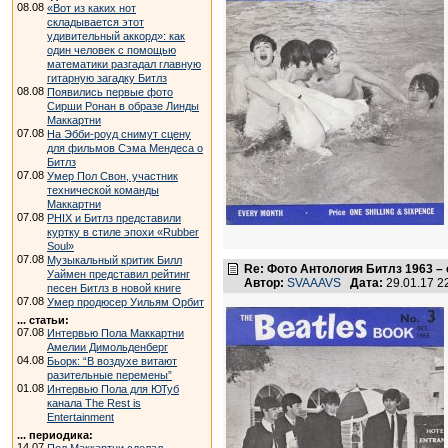
08.08
«Вот из каких нот
складывается этот
удивительный аккорд»: как
один человек с помощью
математики разгадал главную
гитарную загадку Битлз
08.08
Появились первые фото
Сирши Ронан в образе Линды
Маккартни
07.08
На Эбби-роуд снимут сцену
для фильмов Сэма Мендеса о
Битлз
07.08
Умер Пол Свон, участник
технической команды
Маккартни
07.08
PHIX и Битлз представили
куртку в стиле эпохи «Rubber
Soul»
07.08
Музыкальный критик Билл
Re: Фото Антология Битлз 1963 –
Уаймен представил рейтинг
Автор:
SVAAAVS
Дата:
29.01.17 
песен Битлз в новой книге
07.08
Умер продюсер Уильям Орбит
... статьи:
07.08
Интервью Пола Маккартни
Амелии Димольденберг
04.08
Бьорк: “В воздухе витают
разительные перемены”
01.08
Интервью Пола для ЮТуб
канала The Rest is
Entertainment
... периодика:
14.07