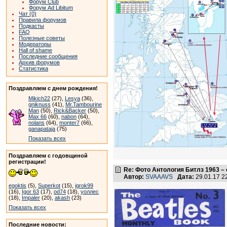
Форум Club
Форум Ad Libitum
Чат (0)
Правила форумов
Подкасты
FAQ
Полезные советы
Модераторы
Hall of shame
Последние сообщения
Архив форумов
Статистика
Поздравляем с днем рождения!
Mikich22
(27),
Lesya
(36),
gniknuss
(41),
Mr.Tambourine
Man
(50),
Rick&Backer
(50),
Max 66
(60),
nabon
(64),
nolans
(64),
monter7
(66),
ganapataja
(75)
Показать всех
Поздравляем с годовщиной
регистрации!
Re: Фото Антология Битлз 1963 –
Автор:
SVAAAVS
Дата:
29.01.17 
egoktis
(5),
Superkot
(15),
igrok99
(16),
Igor 63
(17),
od74
(18),
уоллес
(18),
Impaler
(20),
akash
(23)
Показать всех
Последние новости: