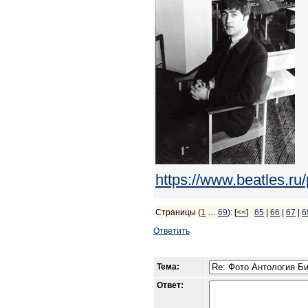
https://www.beatles.
Страницы (
1
…
69
): [
<<
]
65
|
66
|
67
|
6
Ответить
Тема:
Ответ: