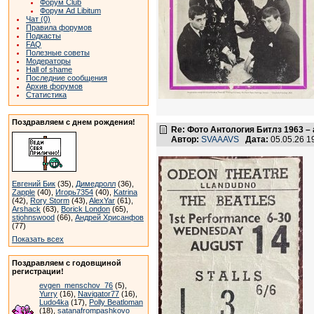
Форум Club
Форум Ad Libitum
Чат (0)
Правила форумов
Подкасты
FAQ
Полезные советы
Модераторы
Hall of shame
Последние сообщения
Архив форумов
Статистика
Поздравляем с днем рождения!
Re: Фото Антология Битлз 1963 – 
Автор:
SVAAAVS
Дата:
05.05.26 
Евгений Бик
(35),
Димедролл
(36),
Zapple
(40),
Игорь7354
(40),
Katrina
(42),
Rory Storm
(43),
AlexYar
(61),
Arshack
(63),
Borick London
(65),
stjohnswood
(66),
Андрей Хрисанфов
(77)
Показать всех
Поздравляем с годовщиной
регистрации!
evgen_menschov_76
(5),
Yurry
(16),
Navigator77
(16),
Ludo4ka
(17),
Polly Beatloman
(18),
satanafrompashkovo