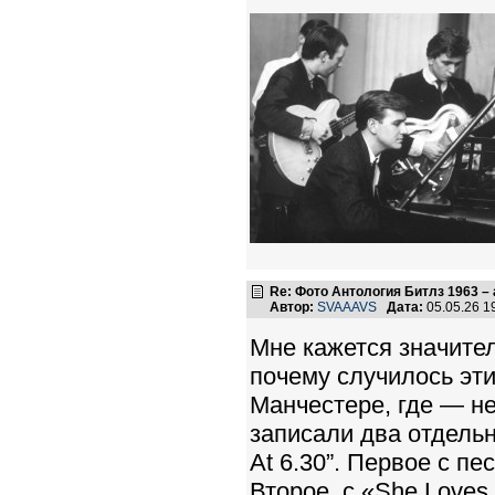
Re: Фото Антология Битлз 1963 – 
Автор:
SVAAAVS
Дата:
05.05.26 
Мне кажется значител
почему случилось эт
Манчестере, где — н
записали два отдель
At 6.30”. Первое c пе
Второе, с «She Loves