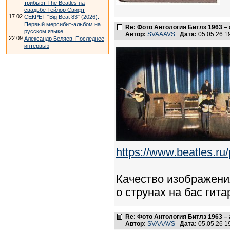
трибьют The Beatles на
свадьбе Тейлор Свифт
17.02
СЕКРЕТ "Big Beat 83" (2026).
Первый мерсибит-альбом на
Re: Фото Антология Битлз 1963 – 
русском языке
Автор:
SVAAAVS
Дата:
05.05.26 
22.09
Александр Беляев. Последнее
интервью
https://www.beatles.
Качество изображения
о струнах на бас гита
Re: Фото Антология Битлз 1963 – 
Автор:
SVAAAVS
Дата:
05.05.26 