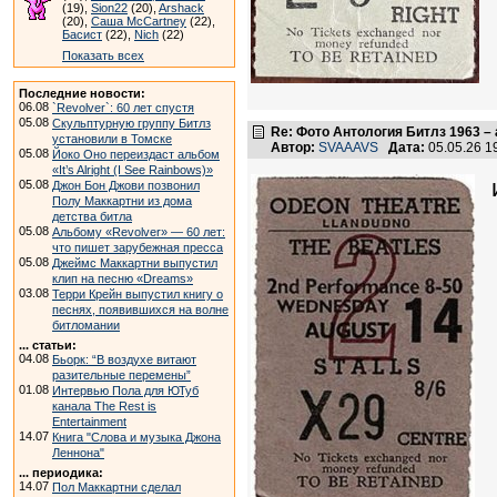
(19),
Sion22
(20),
Arshack
(20),
Саша McCartney
(22),
Басист
(22),
Nich
(22)
Показать всех
Последние новости:
06.08
`Revolver`: 60 лет спустя
05.08
Скульптурную группу Битлз
Re: Фото Антология Битлз 1963 – 
установили в Томске
Автор:
SVAAAVS
Дата:
05.05.26 
05.08
Йоко Оно переиздаст альбом
«It’s Alright (I See Rainbows)»
05.08
Джон Бон Джови позвонил
Полу Маккартни из дома
детства битла
05.08
Альбому «Revolver» — 60 лет:
что пишет зарубежная пресса
05.08
Джеймс Маккартни выпустил
клип на песню «Dreams»
03.08
Терри Крейн выпустил книгу о
песнях, появившихся на волне
битломании
... статьи:
04.08
Бьорк: “В воздухе витают
разительные перемены”
01.08
Интервью Пола для ЮТуб
канала The Rest is
Entertainment
14.07
Книга "Слова и музыка Джона
Леннона"
... периодика:
14.07
Пол Маккартни сделал