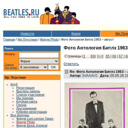
Новости
Книги
Мр.Поу
Главная
/
Мр.Поустман
/
Форум Photo
/ Фото Антология Битлз 1963 – август
Фото Антология Битлз 1963 
Поиск
Искать:
Страницы (
1
…
69
): [
<<
]
65
|
66
|
67
|
6
Ответить
Советы
Vox populi
Re: Фото Антология Битлз 1963 – 
Автор:
SVAAAVS
Дата:
05.05.26 
Мр. Поустман
Клуб
Регистрация
Выслать пароль
Список участников
Мы помним
Клубная карта
Города
Дни рождения
Юбилеи регистрации
Все форумы
Форум Lost Lennon Tapes
Форум Photo
Форум Music General