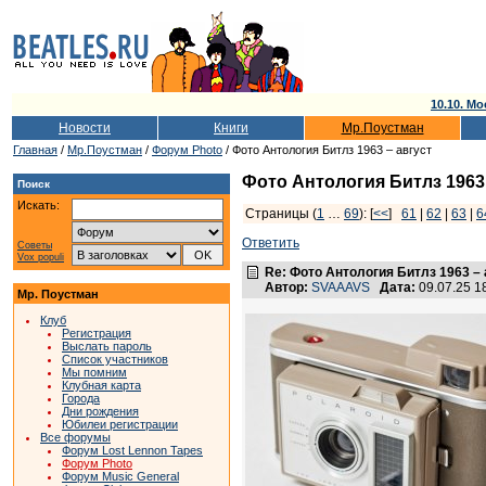
10.10. Мо
Новости
Книги
Мр.Поустман
Главная
/
Мр.Поустман
/
Форум Photo
/ Фото Антология Битлз 1963 – август
Фото Антология Битлз 1963 
Поиск
Искать:
Страницы (
1
…
69
): [
<<
]
61
|
62
|
63
|
6
Ответить
Советы
Vox populi
Re: Фото Антология Битлз 1963 – 
Автор:
SVAAAVS
Дата:
09.07.25 
Мр. Поустман
Клуб
Регистрация
Выслать пароль
Список участников
Мы помним
Клубная карта
Города
Дни рождения
Юбилеи регистрации
Все форумы
Форум Lost Lennon Tapes
Форум Photo
Форум Music General