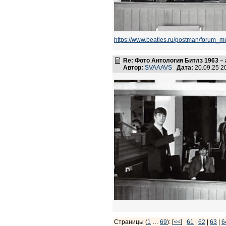
https://www.beatles.ru/postman/foru
Re: Фото Антология Битлз 1963 – 
Автор:
SVAAAVS
Дата:
20.09.25 
Страницы (
1
…
69
): [
<<
]
61
|
62
|
63
|
6