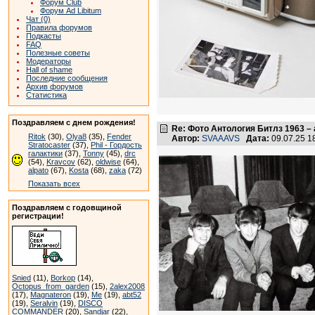
Форум Club
Форум Ad Libitum
Чат (0)
Правила форумов
Подкасты
FAQ
Полезные советы
Модераторы
Hall of shame
Последние сообщения
Архив форумов
Статистика
Поздравляем с днем рождения!
Re: Фото Антология Битлз 1963 – 
Ritok
(30),
Olya8
(35),
Fender
Автор:
SVAAAVS
Дата:
09.07.25 
Stratocaster
(37),
Phil - Гордость
галактики
(37),
Tonny
(45),
drc
(54),
Kravcov
(62),
oldwise
(64),
alpato
(67),
Kosta
(68),
zaka
(72)
Показать всех
Поздравляем с годовщиной
регистрации!
Snied
(11),
Borkop
(14),
Octopus_from_garden
(15),
2alex2008
(17),
Magnateron
(19),
Me
(19),
abt52
(19),
Seralvin
(19),
DISCO
COMMANDER
(20),
Sandjar
(22),