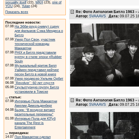
sexuality itself
(22),
WKH
(23),
one of
YOU
(24),
Yutan
(24)
Re: Фото Антология Битлз 1963 – 
Показать всех
Автор:
SVAAAVS
Дата:
09.07.25 
Последние новости:
07.08
На Эбби-роуд снимут сцену
для фильмов Сэма Мендеса о
Битлз
07.08
Умер Пол Свон, участник
технической команды
Маккартни
07.08
PHIX и Битлз представили
куртку в стиле эпохи «Rubber
Soul»
07.08
Музыкальный критик Билл
Уаймен представил рейтинг
песен Битлз в новой книге
07.08
Умер продюсер Уильям Орбит
06.08
`Revolver`: 60 лет спустя
05.08
Скульптурную группу Битлз
установили в Томске
... статьи:
Re: Фото Антология Битлз 1963 – 
07.08
Интервью Пола Маккартни
Автор:
SVAAAVS
Дата:
09.07.25 
Амелии Димольденберг
04.08
Бьорк: “В воздухе витают
разительные перемены”
01.08
Интервью Пола для ЮТуб
канала The Rest is
Entertainment
... периодика:
14.07
Пол Маккартни сделал