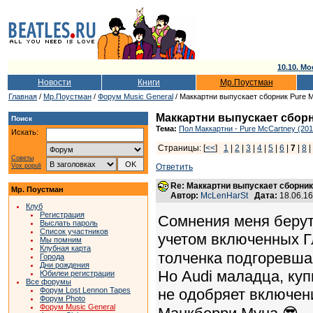
10.10. Мо
Новости
Книги
Мр.Поустман
Главная
/
Мр.Поустман
/
Форум Music General
/ Маккартни выпускает сборник Pure 
Маккартни выпускает сборн
Поиск
Тема:
Пол Маккартни - Pure McCartney (201
Искать:
Страницы: [
<<
]
1
|
2
|
3
|
4
|
5
|
6
|
7
|
8
Советы
Vox populi
Ответить
Re: Маккартни выпускает сборник
Мр. Поустман
Автор:
McLenHarSt
Дата:
18.06.1
Клуб
Регистрация
Сомнения меня берут 
Выслать пароль
Список участников
учетом включенных Г
Мы помним
Клубная карта
толченка подгоревша
Города
Дни рождения
Но Audi маладца, ку
Юбилеи регистрации
Все форумы
Форум Lost Lennon Tapes
не одобряет включен
Форум Photo
Форум Music General