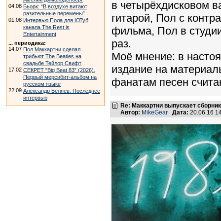
в четырёхдисковом ва
04.08
Бьорк: “В воздухе витают
разительные перемены”
гитарой, Пол с контр
01.08
Интервью Пола для ЮТуб
канала The Rest is
фильма, Пол в студии
Entertainment
раз.
... периодика:
14.07
Пол Маккартни сделал
Моё мнение: в насто
трибьют The Beatles на
свадьбе Тейлор Свифт
издание на материал
17.02
СЕКРЕТ "Big Beat 83" (2026).
Первый мерсибит-альбом на
фанатам песен счит
русском языке
22.09
Александр Беляев. Последнее
интервью
Re: Маккартни выпускает сборник
Автор:
MikeGear
Дата:
20.06.16 1