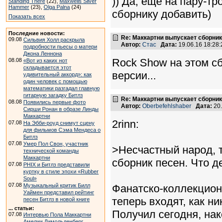
)) Да, еще на пару-т
Standing There
(22),
Maxwells Silver
Hammer
(23),
Olga Palna
(24)
сборнику добавить)
Показать всех
Последние новости:
Re: Маккартни выпускает сборник
09.08
Сильвия Холл раскрыла
Автор:
Стас
Дата:
19.06.16 18:2
подробности пьесы о матери
Джона Леннона
Rock Show на этом с
08.08
«Вот из каких нот
складывается этот
версии...
удивительный аккорд»: как
один человек с помощью
математики разгадал главную
гитарную загадку Битлз
Re: Маккартни выпускает сборник
08.08
Появились первые фото
Автор:
Oberbefehlshaber
Дата:
20.
Сирши Ронан в образе Линды
Маккартни
2rinn:
07.08
На Эбби-роуд снимут сцену
для фильмов Сэма Мендеса о
Битлз
07.08
Умер Пол Свон, участник
>Несчастный народ, 
технической команды
Маккартни
сборник песен. Что д
07.08
PHIX и Битлз представили
куртку в стиле эпохи «Rubber
Soul»
07.08
Музыкальный критик Билл
Фанатско-коллекцион
Уаймен представил рейтинг
теперь входят, как ни
песен Битлз в новой книге
... статьи:
Получил сегодня, нак
07.08
Интервью Пола Маккартни
Амелии Димольденберг