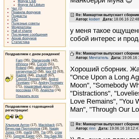
Манкберри Муна 😎
Форум Club
Форум Ad Libitum
Чат (0)
Правила форумов
Re: Маккартни выпускает сборник
Подкасты
Автор:
koderr
Дата:
18.06.16 22:
FAQ
Полезные советы
Модераторы
у меня такое ощущени
Hall of shame
Последние сообщения
собой интерес и прод
Архив форумов
Статистика
Re: Маккартни выпускает сборник
Поздравляем с днем рождения!
Автор:
Мечтатель
Дата:
19.06.16
Fam
(35),
Dianaroselle
(42),
ethnoza
(45),
Corvin
(51),
Хороший сборник. Жал
Roland
(56),
alanfairwell
(57),
sergeymax10
(58),
Igor 63
(63),
Radmir
(64),
zhukoff
(67),
"Once Upon a Long Ago
Сергей Пронин
(68),
Andrei
Tsvetaev
(71),
AndreyTsvetaev
Moon", "Somebody Who
(71),
пошаговый дрозд
(72),
россомах
(72),
Anapcha
(74)
"Distractions", "Lovelie
Показать всех
Love Remains", "You Wa
Поздравляем с годовщиной
Man", "Through Our Lo
регистрации!
Re: Маккартни выпускает сборник
Хлынцов Антон
(17),
Macisback
(17),
Автор:
rinn
Дата:
19.06.16 18:12:
Вячеслав Протопопов
(19),
Nataly
Jones
(19),
marbl
(20),
Tia
(20),
crow
(21),
George Eager
(22),
You Saw Me