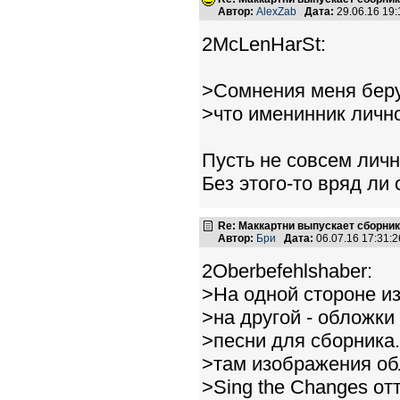
Автор:
AlexZab
Дата:
29.06.16 19
2McLenHarSt:
>Сомнения меня беру
>что именинник лично
Пусть не совсем личн
Без этого-то вряд ли
Re: Маккартни выпускает сборник
Автор:
Бри
Дата:
06.07.16 17:31
2Oberbefehlshaber:
>На одной стороне и
>на другой - обложки
>песни для сборника.
>там изображения обл
>Sing the Changes от