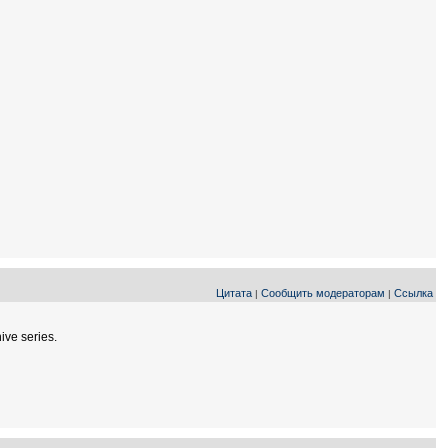
Цитата
Сообщить модераторам
Ссылка
|
|
ve series.