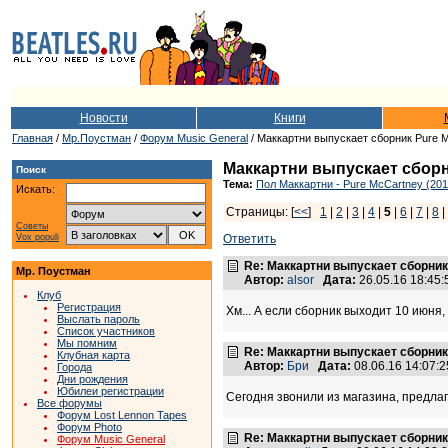
Новости
Книги
Главная
/
Мр.Поустман
/
Форум Music General
/ Маккартни выпускает сборник Pure 
Маккартни выпускает сборн
Поиск
Тема:
Пол Маккартни - Pure McCartney (201
Искать:
Страницы: [
<<
]
1
|
2
|
3
|
4
|
5
|
6
|
7
|
8
Советы
Vox populi
Ответить
Re: Маккартни выпускает сборник
Мр. Поустман
Автор:
alsor
Дата:
26.05.16 18:45
Клуб
Регистрация
Хм... А если сборник выходит 10 июня
Выслать пароль
Список участников
Мы помним
Re: Маккартни выпускает сборник
Клубная карта
Автор:
Бри
Дата:
08.06.16 14:07
Города
Дни рождения
Юбилеи регистрации
Сегодня звонили из магазина, предлаг
Все форумы
Форум Lost Lennon Tapes
Форум Photo
Re: Маккартни выпускает сборник
Форум Music General