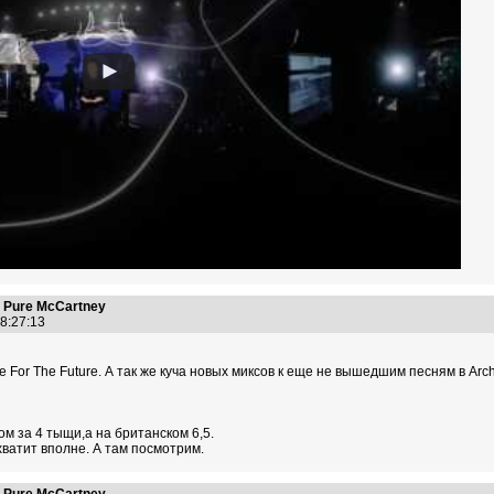
 Pure McCartney
18:27:13
 For The Future. А так же куча новых миксов к еще не вышедшим песням в Archi
м за 4 тыщи,а на британском 6,5.
хватит вполне. А там посмотрим.