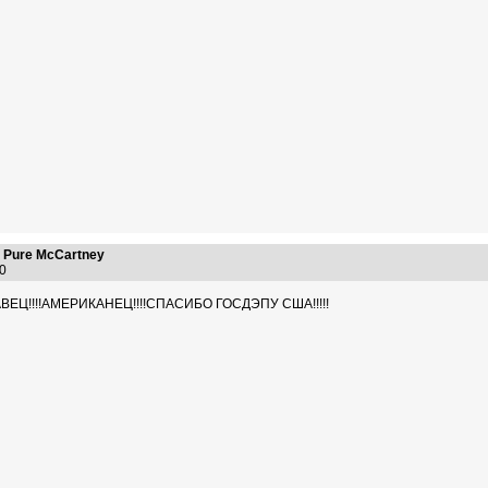
 Pure McCartney
:10
ВЕЦ!!!!АМЕРИКАНЕЦ!!!!СПАСИБО ГОСДЭПУ США!!!!!