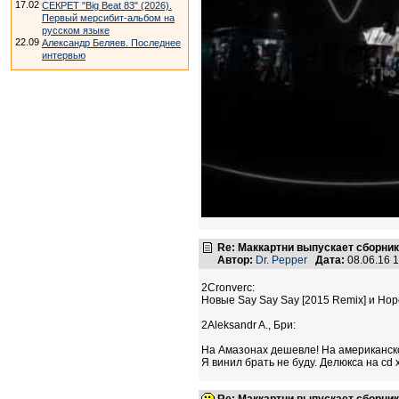
17.02
СЕКРЕТ "Big Beat 83" (2026).
Первый мерсибит-альбом на
русском языке
22.09
Александр Беляев. Последнее
интервью
Re: Маккартни выпускает сборник
Автор:
Dr. Pepper
Дата:
08.06.16 
2Cronverc:
Новые Say Say Say [2015 Remix] и Hope
2Aleksandr A., Бри:
На Амазонах дешевле! На американско
Я винил брать не буду. Делюкса на cd 