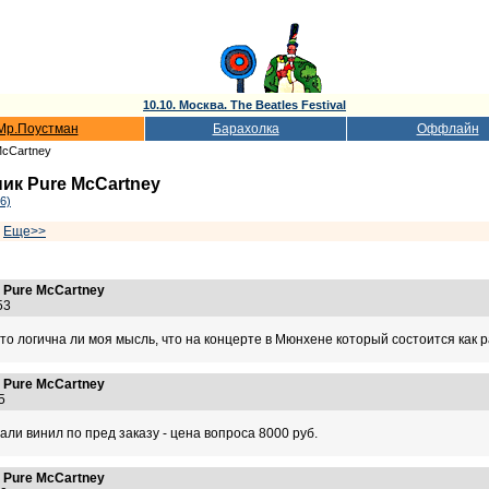
10.10. Москва. The Beatles Festival
Мр.Поустман
Барахолка
Оффлайн
McCartney
ик Pure McCartney
6)
|
Еще>>
 Pure McCartney
:53
, то логична ли моя мысль, что на концерте в Мюнхене который состоится как 
 Pure McCartney
:25
али винил по пред заказу - цена вопроса 8000 руб.
 Pure McCartney