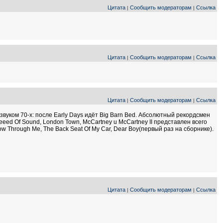
Цитата
Сообщить модераторам
Ссылка
|
|
Цитата
Сообщить модераторам
Ссылка
|
|
Цитата
Сообщить модераторам
Ссылка
|
|
вуком 70-х: после Early Days идёт Big Barn Bed. Абсолютный рекордсмен
Speeed Of Sound, London Town, McCartney u McCartney II представлен всего
rrow Through Me, The Back Seat Of My Car, Dear Boy(первый раз на сборнике).
Цитата
Сообщить модераторам
Ссылка
|
|