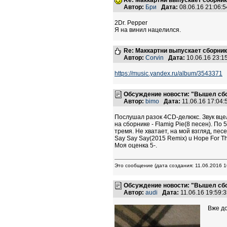
Re: Маккартни выпускает сборник
Автор:
Бри
Дата:
08.06.16 21:06
2Dr. Pepper
Я на винил нацелился.
Re: Маккартни выпускает сборник
Автор:
Corvin
Дата:
10.06.16 23:
https://music.yandex.ru/album/3543371
Обсуждение новости: "Вышел сбо
Автор:
bimo
Дата:
11.06.16 17:04
Послушал разок 4СD-делюкс. Звук вце
на сборнике - Flamig Pie(8 песен). По 
тремя. Не хватает, на мой взгляд, песе
Say Say Say(2015 Remix) u Hope For T
Моя оценка 5-.
Это сообщение (дата создания: 11.06.2016 
Обсуждение новости: "Вышел сбо
Автор:
audi
Дата:
11.06.16 19:59
Вже дом