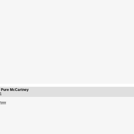
 Pure McCartney
:31
!!!!