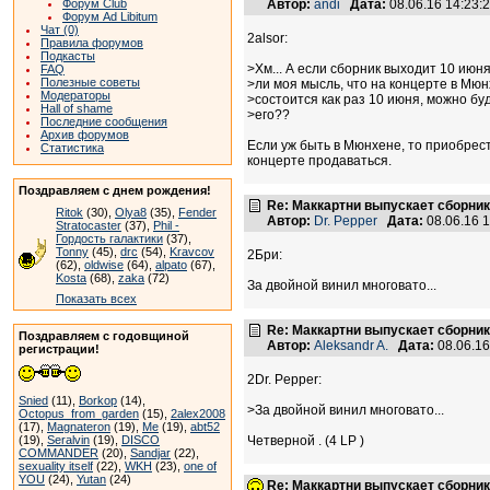
Форум Club
Автор:
andi
Дата:
08.06.16 14:23
Форум Ad Libitum
Чат (0)
2alsor:
Правила форумов
Подкасты
>Хм... А если сборник выходит 10 июня
FAQ
Полезные советы
>ли моя мысль, что на концерте в Мю
Модераторы
>состоится как раз 10 июня, можно бу
Hall of shame
>его??
Последние сообщения
Архив форумов
Если уж быть в Мюнхене, то приобрести
Статистика
концерте продаваться.
Поздравляем с днем рождения!
Re: Маккартни выпускает сборник
Ritok
(30),
Olya8
(35),
Fender
Автор:
Dr. Pepper
Дата:
08.06.16 
Stratocaster
(37),
Phil -
Гордость галактики
(37),
Tonny
(45),
drc
(54),
Kravcov
2Бри:
(62),
oldwise
(64),
alpato
(67),
Kosta
(68),
zaka
(72)
За двойной винил многовато...
Показать всех
Re: Маккартни выпускает сборник
Поздравляем с годовщиной
Автор:
Aleksandr A.
Дата:
08.06.1
регистрации!
2Dr. Pepper:
Snied
(11),
Borkop
(14),
>За двойной винил многовато...
Octopus_from_garden
(15),
2alex2008
(17),
Magnateron
(19),
Me
(19),
abt52
(19),
Seralvin
(19),
DISCO
Четверной . (4 LP )
COMMANDER
(20),
Sandjar
(22),
sexuality itself
(22),
WKH
(23),
one of
YOU
(24),
Yutan
(24)
Re: Маккартни выпускает сборник