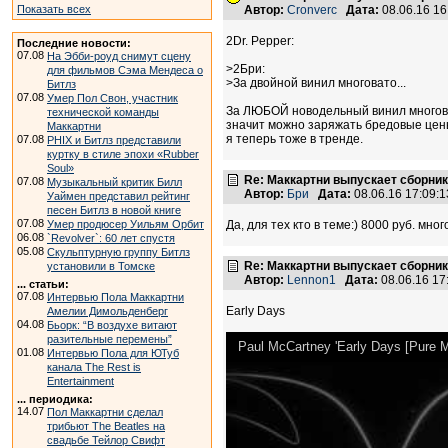
Показать всех
Автор:
Cronverc
Дата:
08.06.16 1
2Dr. Pepper:
Последние новости:
07.08
На Эбби-роуд снимут сцену
>2Бри:
для фильмов Сэма Мендеса о
>За двойной винил многовато...
Битлз
07.08
Умер Пол Свон, участник
За ЛЮБОЙ новодельный винил многовато
технической команды
значит можно заряжать бредовые цены,
Маккартни
я теперь тоже в тренде.
07.08
PHIX и Битлз представили
куртку в стиле эпохи «Rubber
Soul»
Re: Маккартни выпускает сборник
07.08
Музыкальный критик Билл
Автор:
Бри
Дата:
08.06.16 17:09
Уаймен представил рейтинг
песен Битлз в новой книге
07.08
Умер продюсер Уильям Орбит
Да, для тех кто в теме:) 8000 руб. мно
06.08
`Revolver`: 60 лет спустя
05.08
Скульптурную группу Битлз
Re: Маккартни выпускает сборник
установили в Томске
Автор:
Lennon1
Дата:
08.06.16 1
... статьи:
07.08
Интервью Пола Маккартни
Early Days
Амелии Димольденберг
04.08
Бьорк: “В воздухе витают
разительные перемены”
Paul McCartney 'Early Days [Pure 
01.08
Интервью Пола для ЮТуб
канала The Rest is
Entertainment
... периодика:
14.07
Пол Маккартни сделал
трибьют The Beatles на
свадьбе Тейлор Свифт