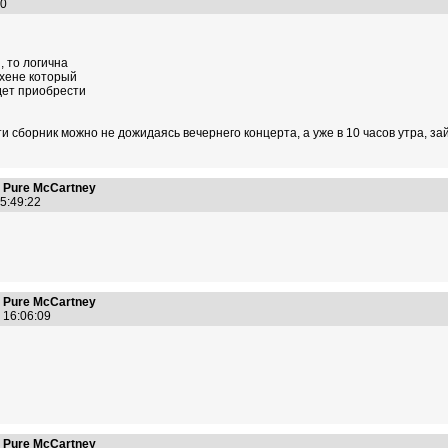
:20
, то логична
нхене который
дет приобрести
 сборник можно не дожидаясь вечернего концерта, а уже в 10 часов утра, зайд
 Pure McCartney
15:49:22
 Pure McCartney
6 16:06:09
 Pure McCartney