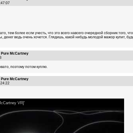
6:47:07
, тем более если учесть, что это всего навсего очередной сборник того, чт
 денег ведь очень хочется. Глядишь, какой нибудь молодой мажор купит, буде
 Pure McCartney
:13
говато, поэтому потом куплю.
 Pure McCartney
7:24:22
McCartney VR]'