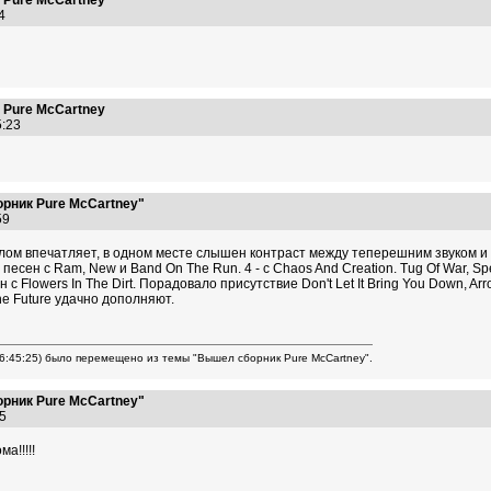
 Pure McCartney
:54
 Pure McCartney
15:23
рник Pure McCartney"
:59
лом впечатляет, в одном месте слышен контраст между теперешним звуком и з
5 песен с Ram, New и Band On The Run. 4 - с Chaos And Creation. Tug Of War, 
н c Flowers In The Dirt. Порадовало присутствие Don't Let It Bring You Down, A
he Future удачно дополняют.
16:45:25) было перемещено из темы "Вышел сборник Pure McCartney".
рник Pure McCartney"
:35
а!!!!!