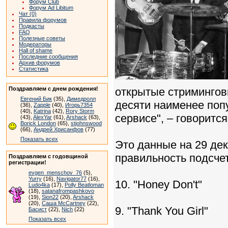
Форум Club
Форум Ad Libitum
Чат (0)
Правила форумов
Подкасты
FAQ
Полезные советы
Модераторы
Hall of shame
Последние сообщения
Архив форумов
Статистика
Поздравляем с днем рождения!
открытые стриминговы
Евгений Бик
(35),
Димедролл
десяти наименее поп
(36),
Zapple
(40),
Игорь7354
(40),
Katrina
(42),
Rory Storm
сервисе", – говорится
(43),
AlexYar
(61),
Arshack
(63),
Borick London
(65),
stjohnswood
(66),
Андрей Хрисанфов
(77)
Показать всех
Это данные на 29 дек
правильность подсче
Поздравляем с годовщиной
регистрации!
evgen_menschov_76
(5),
Yurry
(16),
Navigator77
(16),
10. "Honey Don't"
Ludo4ka
(17),
Polly Beatloman
(18),
satanafrompashkovo
(19),
Sion22
(20),
Arshack
(20),
Саша McCartney
(22),
9. "Thank You Girl"
Басист
(22),
Nich
(22)
Показать всех