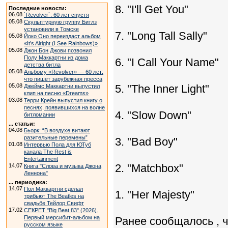
8. "I'll Get You"
Последние новости:
06.08
`Revolver`: 60 лет спустя
05.08
Скульптурную группу Битлз
установили в Томске
7. "Long Tall Sally"
05.08
Йоко Оно переиздаст альбом
«It’s Alright (I See Rainbows)»
05.08
Джон Бон Джови позвонил
Полу Маккартни из дома
6. "I Call Your Name"
детства битла
05.08
Альбому «Revolver» — 60 лет:
что пишет зарубежная пресса
05.08
5. "The Inner Light"
Джеймс Маккартни выпустил
клип на песню «Dreams»
03.08
Терри Крейн выпустил книгу о
песнях, появившихся на волне
4. "Slow Down"
битломании
... статьи:
04.08
Бьорк: “В воздухе витают
разительные перемены”
3. "Bad Boy"
01.08
Интервью Пола для ЮТуб
канала The Rest is
Entertainment
2. "Matchbox"
14.07
Книга "Слова и музыка Джона
Леннона"
... периодика:
14.07
Пол Маккартни сделал
1. "Her Majesty"
трибьют The Beatles на
свадьбе Тейлор Свифт
17.02
СЕКРЕТ "Big Beat 83" (2026).
Первый мерсибит-альбом на
Ранее сообщалось , ч
русском языке