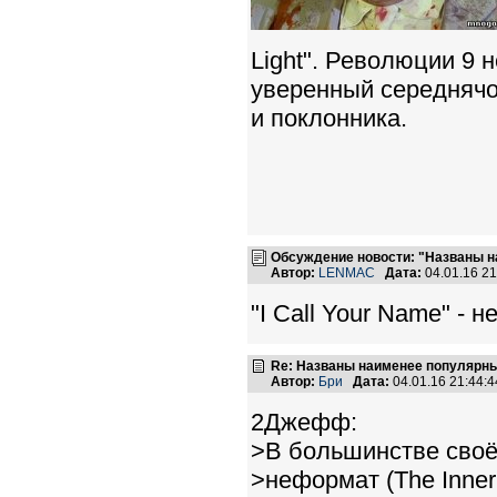
Light". Революции 9 н
уверенный середнячо
и поклонника.
Обсуждение новости: "Названы на
Автор:
LENMAC
Дата:
04.01.16 2
"I Call Your Name" - 
Re: Названы наименее популярные
Автор:
Бри
Дата:
04.01.16 21:44
2Джефф:
>В большинстве своём
>неформат (The Inner L