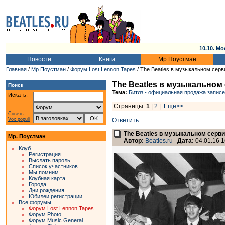
10.10. Мо
Новости
Книги
Мр.Поустман
Главная
/
Мр.Поустман
/
Форум Lost Lennon Tapes
/ The Beatles в музыкальном серви
The Beatles в музыкальном 
Поиск
Тема:
Битлз - официальная продажа записе
Искать:
Страницы:
1
|
2
|
Еще>>
Советы
Vox populi
Ответить
The Beatles в музыкальном серви
Мр. Поустман
Автор:
Beatles.ru
Дата:
04.01.16 1
Клуб
Регистрация
Выслать пароль
Список участников
Мы помним
Клубная карта
Города
Дни рождения
Юбилеи регистрации
Все форумы
Форум Lost Lennon Tapes
Форум Photo
Форум Music General