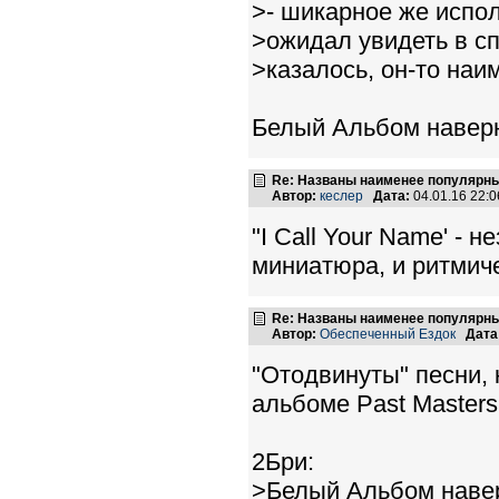
>- шикарное же испол
>ожидал увидеть в сп
>казалось, он-то наи
Белый Альбом навер
Re: Названы наименее популярные
Автор:
кеслер
Дата:
04.01.16 22:
"I Call Your Name' -
миниатюра, и ритмиче
Re: Названы наименее популярные
Автор:
Обеспеченный Ездок
Дата
"Отодвинуты" песни, 
альбоме Past Masters
2Бри:
>Белый Альбом наве