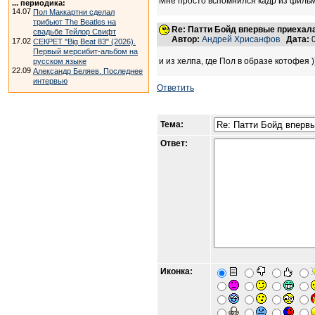
Мне просто вспомнился кадр из фильма
... периодика:
14.07
Пол Маккартни сделал
трибьют The Beatles на
Re: Патти Бойд впервые приехала 
свадьбе Тейлор Свифт
Автор:
Андрей Хрисанфов
Дата:
0
17.02
СЕКРЕТ "Big Beat 83" (2026).
Первый мерсибит-альбом на
и из хелпа, где Пол в образе котофея )
русском языке
22.09
Александр Беляев. Последнее
интервью
Ответить
Тема:
Ответ:
Иконка: