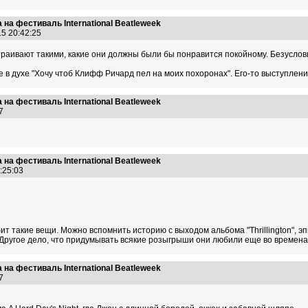
на фестиваль International Beatleweek
15 20:42:25
аивают такими, какие они должны были бы понравится покойному. Безусловн
 в духе "Хочу чтоб Клифф Ричард пел на моих похоронах". Его-то выступлен
на фестиваль International Beatleweek
:37
на фестиваль International Beatleweek
8:25:03
ит такие вещи. Можно вспомнить историю с выходом альбома "Thrillington", эп
. Другое дело, что придумывать всякие розыгрыши они любили еще во времена
на фестиваль International Beatleweek
:07