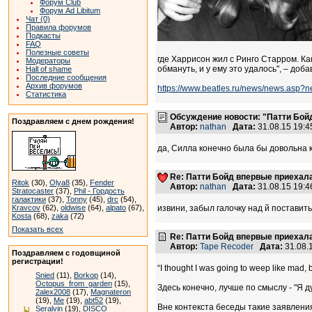
Форум Club
Форум Ad Libitum
Чат (0)
Правила форумов
Подкасты
FAQ
Полезные советы
где Харрисон жил с Ринго Старром. Как
Модераторы
обмануть, и у ему это удалось", – доб
Hall of shame
Последние сообщения
Архив форумов
https://www.beatles.ru/news/news.asp?
Статистика
Обсуждение новости: "Патти Бойд
Поздравляем с днем рождения!
Автор:
nathan
Дата:
31.08.15 19:
да, Силла конечно была бы довольна ка
Re: Патти Бойд впервые приехала 
Ritok
(30),
Olya8
(35),
Fender
Автор:
nathan
Дата:
31.08.15 19:
Stratocaster
(37),
Phil - Гордость
галактики
(37),
Tonny
(45),
drc
(54),
Kravcov
(62),
oldwise
(64),
alpato
(67),
извини, забыл галочку над й поставить 
Kosta
(68),
zaka
(72)
Показать всех
Re: Патти Бойд впервые приехала 
Автор:
Tape Recoder
Дата:
31.08.
Поздравляем с годовщиной
регистрации!
“I thought I was going to weep like mad, b
Snied
(11),
Borkop
(14),
Octopus_from_garden
(15),
Здесь конечно, лучше по смыслу - "Я 
2alex2008
(17),
Magnateron
(19),
Me
(19),
abt52
(19),
Вне контекста беседы такие заявления
Seralvin
(19),
DISCO