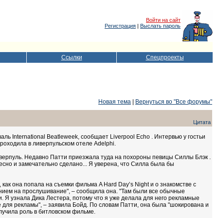
Войти на сайт
Регистрация
|
Выслать пароль
Ссылки
Спецпроекты
Новая тема
|
Вернуться во "Все форумы"
Цитата
 International Beatleweek, сообщает Liverpool Echo . Интервью у гостьи
роходила в ливерпульском отеле Adelphi.
иверпуль. Недавно Патти приезжала туда на похороны певицы Силлы Блэк .
десно и замечательно сделано... Я уверена, что Силла была бы
как она попала на съемки фильма A Hard Day’s Night и о знакомстве с
ием на прослушивание", – сообщила она. "Там были все обычные
. Я узнала Дика Лестера, потому что я уже делала для него рекламные
е для рекламы", – заявила Бойд. По словам Патти, она была "шокирована и
олучила роль в битловском фильме.