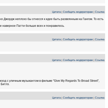
Цитата
Сообщить модераторам
Ссылка
|
|
о Джордж неплохо бы отнесся к идее быть развеянным на Гангом. То есть
ие наверное Патти больше всех и понравилось.
Цитата
Сообщить модераторам
Ссылка
|
|
Цитата
Сообщить модераторам
Ссылка
|
|
изод с уличным музыкантом в фильме "Give My Regards To Broad Street",
 Битлз.
Цитата
Сообщить модераторам
Ссылка
|
|