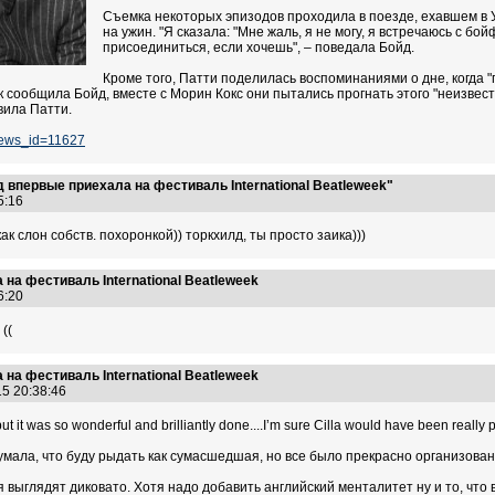
Съемка некоторых эпизодов проходила в поезде, ехавшем в У
на ужин. "Я сказала: "Мне жаль, я не могу, я встречаюсь с б
присоединиться, если хочешь", – поведала Бойд.
Кроме того, Патти поделилась воспоминаниями о дне, когда 
 сообщила Бойд, вместе с Морин Кокс они пытались прогнать этого "неизвестн
авила Патти.
news_id=11627
 впервые приехала на фестиваль International Beatleweek"
45:16
к слон собств. похоронкой)) торкхилд, ты просто заика)))
на фестиваль International Beatleweek
46:20
((
на фестиваль International Beatleweek
15 20:38:46
ut it was so wonderful and brilliantly done....I’m sure Cilla would have been really 
думала, что буду рыдать как сумасшедшая, но все было прекрасно организовано
 выглядят диковато. Хотя надо добавить английский менталитет ну и то, что 