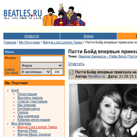
Новости
Книги
Главная
/
Мр.Поустман
/
Форум Lost Lennon Tapes
/ Патти Бойд впервые приехала на 
Патти Бойд впервые приехал
Поиск
Тема:
Джордж Харрисон - Pattie Boyd (Патт
Искать:
Ответить
Советы
Патти Бойд впервые приехала на 
Vox populi
Автор:
Beatles.ru
Дата:
31.08.15 1
Мр. Поустман
Клуб
Регистрация
Выслать пароль
Список участников
Мы помним
Клубная карта
Города
Дни рождения
Юбилеи регистрации
Все форумы
Форум Lost Lennon Tapes
Форум Photo
Форум Music General