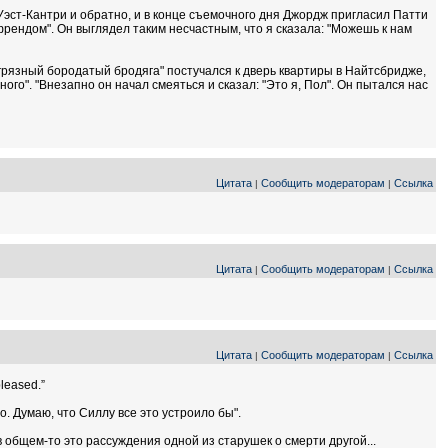
эст-Кантри и обратно, и в конце съемочного дня Джордж пригласил Патти
ойфрендом". Он выглядел таким несчастным, что я сказала: "Можешь к нам
"грязный бородатый бродяга" постучался к дверь квартиры в Найтсбридже,
ого". "Внезапно он начал смеяться и сказал: "Это я, Пол". Он пытался нас
Цитата
Сообщить модераторам
Ссылка
|
|
Цитата
Сообщить модераторам
Ссылка
|
|
Цитата
Сообщить модераторам
Ссылка
|
|
pleased.”
. Думаю, что Силлу все это устроило бы".
в общем-то это рассуждения одной из старушек о смерти другой...