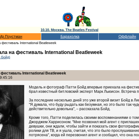
10.10. Москва. The Beatles Festival
Мр.Поустман
Барахолка
Оффлайн
фестиваль International Beatleweek
а на фестиваль International Beatleweek
и Бойд)
фестиваль International Beatleweek
9:45:16
Модель и фотограф Патти Бойд впервые приехала на фестиваль
брал известный битловский эксперт Марк Льюисон. Встреча п
За последние несколько дней это уже второй визит Бойд в Л
"Я думала, что буду рыдать как безумная, но это было так чу
действительно довольна", – рассказала Бойд.
Кроме того, Патти поделилась своими воспоминаниями о том, 
Джорджем Харрисоном. "Мне позвонил мой агент с приглашен
девушки, они ждали, чтобы зайти и показать свои фотографии
ролики для ТВ, и я ушла, считая, что это было прослушивани
потрясена", когда ей перезвонил агент и сообщил, что она п