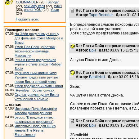
COMMANDER
(20),
Sandjar
(22),
sexuality itself
(22),
WKH
(23),
one of YOU
(24),
Yutan
Re: Патти Бойд впервые приехала 
(24)
Автор:
Tape Recoder
Дата:
31.08.
Показать всех
В определенном смысле похороны устр
речь о личной воле умершего.
Последние новости:
Хотя с трудом представляю завещание
07.08
На Эбби-роуд снимут сцену
для фильмов Сэма Мендеса о
Битлз
Re: Патти Бойд впервые приехала 
07.08
Умер Пол Свон, участник
Автор:
Бри
Дата:
03.09.15 17:57
технической команды
Маккартни
07.08
А шутка Пола в стиле Джона.
PHIX и Битлз представили
куртку в стиле эпохи «Rubber
Soul»
Re: Патти Бойд впервые приехала 
07.08
Музыкальный критик Билл
Автор:
Beatlekid
Дата:
03.09.15 1
Уаймен представил рейтинг
песен Битлз в новой книге
07.08
Умер продюсер Уильям Орбит
2Бри:
06.08
`Revolver`: 60 лет спустя
05.08
Скульптурную группу Битлз
>А шутка Пола в стиле Джона.
установили в Томске
Скорее в стиле Пола. Он по жизни люб
... статьи:
появление проекта The Fireman, и т.д
07.08
Интервью Пола Маккартни
Амелии Димольденберг
04.08
Бьорк: “В воздухе витают
Re: Патти Бойд впервые приехала 
разительные перемены”
Автор:
Бри
Дата:
03.09.15 20:04
01.08
Интервью Пола для ЮТуб
канала The Rest is
Entertainment
2Beatlekid