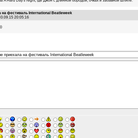
 A Hard Day's Night, где Джон с длинной бородой, очках и забавной шляпе.
на фестиваль International Beatleweek
3.09.15 20:05:16
))