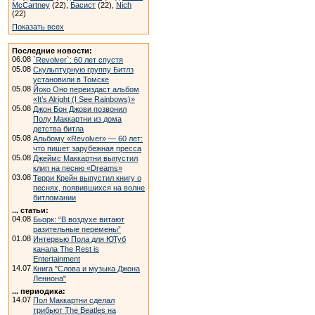
McCartney
(22),
Басист
(22),
Nich
(22)
Показать всех
Последние новости:
06.08
`Revolver`: 60 лет спустя
05.08
Скульптурную группу Битлз
установили в Томске
05.08
Йоко Оно переиздаст альбом
«It’s Alright (I See Rainbows)»
05.08
Джон Бон Джови позвонил
Полу Маккартни из дома
детства битла
05.08
Альбому «Revolver» — 60 лет:
что пишет зарубежная пресса
05.08
Джеймс Маккартни выпустил
клип на песню «Dreams»
03.08
Терри Крейн выпустил книгу о
песнях, появившихся на волне
битломании
... статьи:
04.08
Бьорк: “В воздухе витают
разительные перемены”
01.08
Интервью Пола для ЮТуб
канала The Rest is
Entertainment
14.07
Книга "Слова и музыка Джона
Леннона"
... периодика:
14.07
Пол Маккартни сделал
трибьют The Beatles на