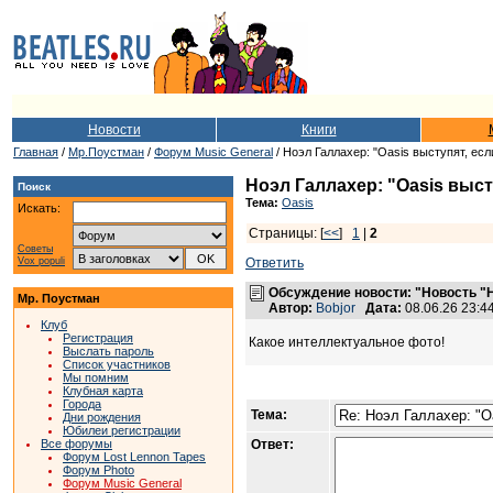
Новости
Книги
Главная
/
Мр.Поустман
/
Форум Music General
/ Ноэл Галлахер: "Oasis выступят, ес
Ноэл Галлахер: "Oasis выс
Поиск
Тема:
Oasis
Искать:
Страницы: [
<<
]
1
|
2
Советы
Vox populi
Ответить
Обсуждение новости: "Новость "Н
Мр. Поустман
Автор:
Bobjor
Дата:
08.06.26 23:
Клуб
Регистрация
Какое интеллектуальное фото!
Выслать пароль
Список участников
Мы помним
Клубная карта
Города
Тема:
Дни рождения
Юбилеи регистрации
Все форумы
Ответ:
Форум Lost Lennon Tapes
Форум Photo
Форум Music General