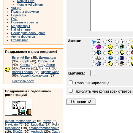
Форум Club
Форум Ad Libitum
Чат (0)
Правила форумов
Подкасты
FAQ
Полезные советы
Модераторы
Hall of shame
Последние сообщения
Архив форумов
Статистика
Иконка:
Поздравляем с днем рождения!
Евгений Бик
(35),
Димедролл
(36),
Zapple
(40),
Игорь7354
(40),
Katrina
(42),
Rory Storm
(43),
AlexYar
(61),
Arshack
(63),
Borick London
(65),
stjohnswood
Картинка:
(66),
Андрей Хрисанфов
(77)
Показать всех
Translit -> кириллица
Поздравляем с годовщиной
Прислать мне копии всех ответов
регистрации!
evgen_menschov_76
(5),
Yurry
(16),
Navigator77
(16),
Ludo4ka
(17),
Polly
Beatloman
(18),
satanafrompashkovo
(19),
Sion22
(20),
Arshack
(20),
Саша