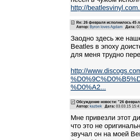
http://beatlesvinyl.co
Re: 26 февраля исполнилось 45 л
Автор:
Byron loves Agdam
Дата:
03
Заодно здесь же наше
Beatles в эпоху доис
для меня трудно пер
http://www.discogs.co
%D0%9C%D0%B5%D
%D0%A2...
Обсуждение новости: "26 феврал
Автор:
kazbek
Дата:
03.03.15 15:
Мне привезли этот ди
что это не оригиналь
звучал он на моей В