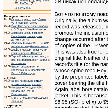
>И никак не Голланд
(19),
MiheyS
(20),
Sexy_Sadie
(21),
TheTech
(21)
Показать всех
Вот что по этому пов
Последние новости:
Originally, the album w
05.08
Скульптурную группу Битлз
установили в Томске
record was released, h
05.08
Йоко Оно переиздаст альбом
«It’s Alright (I See Rainbows)»
promote the inclusion o
05.08
Джон Бон Джови позвонил
Полу Маккартни из дома
change occurred after 
детства битла
05.08
Альбому «Revolver» — 60 лет:
of copies of the LP wer
что пишет зарубежная пресса
05.08
Джеймс Маккартни выпустил
This was also true for 
клип на песню «Dreams»
03.08
Терри Крейн выпустил книгу о
original title. Neither 
песнях, появившихся на волне
record's title (or the 
битломании
03.08
Вышел справочник по
whose spine read Hey J
коллекционным предметам
Битлз 1960-х годов
by the preprinted labels
... статьи:
04.08
Бьорк: “В воздухе витают
cover bearing the title
разительные перемены”
01.08
Интервью Пола для ЮТуб
Again label bore catal
канала The Rest is
jacket. This is because
Entertainment
14.07
Книга "Слова и музыка Джона
$6.98 (SO- prefix) to $
Леннона"
... периодика: