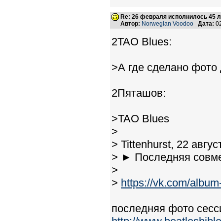
Re: 26 февраля исполнилось 45 л
Автор:
Norwegian Voodoo
Дата:
02
2TAO Blues:
>А где сделано фото 
2Пяташов:
>TAO Blues
>
> Tittenhurst, 22 авгу
> ► Последняя совм
>
>
https://vk.com/alb
последняя фото сесс