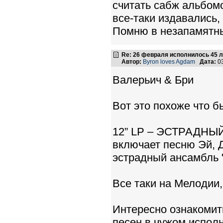
считать сабж альбомо
все-таки издавались,
Помню в незапамятны
Re: 26 февраля исполнилось 45 л
Автор:
Byron loves Agdam
Дата:
03
Валерьич & Бри
Вот это похоже что б
12” LP – ЭСТРАДНЫЙ
включает песню Эй, Д
эстрадный ансамбль 
Все таки на Мелодии, 
Интересно ознакомит
песен в чужом испол