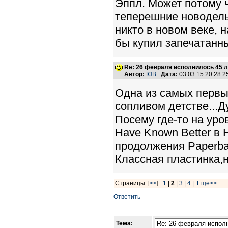
Эппл. Может потому 
теперешние новоделы.
никто в новом веке, 
бы купил запечатанный
Re: 26 февраля исполнилось 45 л
Автор:
ЮВ
Дата:
03.03.15 20:28:
Одна из самых первы
сопливом детстве...Д
Посему где-то на уро
Нave Known Better в 
продолжения Paperbac
Классная пластинка,н
Страницы: [
<<
]
1
|
2
|
3
|
4
|
Еще>>
Ответить
Тема: