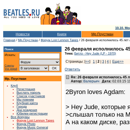
10.10. Мо
Новости
Книги
Мр.Поустман
Главная
/
Мр.Поустман
/
Форум Lost Lennon Tapes
/ 26 февраля исполнилось 45 лет
26 февраля исполнилось 45
Поиск
Тема:
Битлз - Hey Jude (LP - 1970)
Искать:
Страницы: [
<<
]
1
|
2
|
3
|
4
|
Еще>>
Советы
Vox populi
Ответить
Re: 26 февраля исполнилось 45 л
Мр. Поустман
Автор:
Валерьич
Дата:
02.03.15 
Клуб
Регистрация
2Byron loves Agdam:
Выслать пароль
Список участников
Мы помним
Клубная карта
> Hey Jude, которые 
Города
Дни рождения
>слышал только на М
Юбилеи регистрации
Все форумы
А на каком диске, р
Форум Lost Lennon Tapes
Форум Photo
Форум Music General