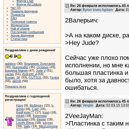
Форум Club
Форум Ad Libitum
Re: 26 февраля исполнилось 45 л
Чат (0)
Автор:
Byron loves Agdam
Дата:
02
Правила форумов
Подкасты
FAQ
2Валерьич:
Полезные советы
Модераторы
Hall of shame
Последние сообщения
>А на каком диске, 
Архив форумов
Статистика
>Hey Jude?
Поздравляем с днем рождения!
Сейчас уже плохо по
исполнении, но мне 
dalobov
(30),
Владимир Золотарёв
(32),
Nupogodist
(35),
Octopus
(43),
Бардина Мария
(47),
Jude V
(51),
большая пластинка и 
vaclav
(51),
AndreW_A
(53),
Ruslan_SF
(53),
GUTSUL
(55),
Галіна
было, хотя за давнос
(55),
alemis
(56)
ошибаться.
Показать всех
Поздравляем с годовщиной
регистрации!
Re: 26 февраля исполнилось 45 л
Автор:
Vergilii
Дата:
02.03.15 13:
Hare
(9),
Muftinsky
(10),
k-
annja
(16),
Caer
(16),
RedFinger***
(17),
ksan
(18),
2VeeJayMan:
edulet
(18),
Корепина
Наталия
(18),
Baster
(18),
>Пластинка с таким н
Lovely Ringo
(18),
saysay
(19),
Salty
(19),
MissLennona