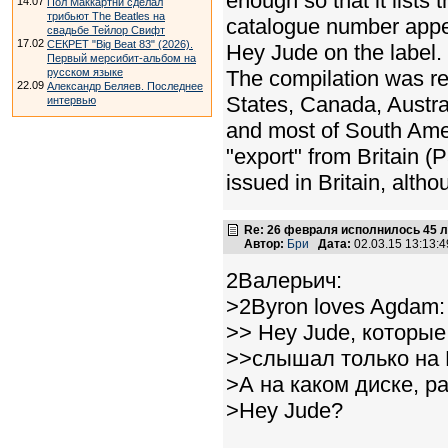
enough so that it lis
14.07
Пол Маккартни сделал
трибьют The Beatles на
catalogue number appear
свадьбе Тейлор Свифт
17.02
СЕКРЕТ "Big Beat 83" (2026).
Hey Jude on the label.
Первый мерсибит-альбом на
русском языке
The compilation was re
22.09
Александр Беляев. Последнее
States, Canada, Austr
интервью
and most of South Ameri
"export" from Britain 
issued in Britain, alth
Re: 26 февраля исполнилось 45 л
Автор:
Бри
Дата:
02.03.15 13:13
2Валерьич:
>2Byron loves Agdam:
>> Hey Jude, которые
>>слышал только на
>А на каком диске, 
>Hey Jude?