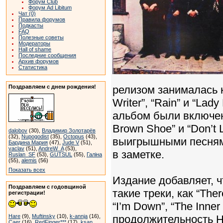
Форум Club
Форум Ad Libitum
Чат (0)
Правила форумов
Подкасты
FAQ
Полезные советы
Модераторы
Hall of shame
Последние сообщения
Архив форумов
Статистика
Поздравляем с днем рождения!
релизом занималась ко
Writer”, “Rain” и “La
альбом были включены
Brown Shoe” и “Don’t
dalobov
(30),
Владимир Золотарёв
(32),
Nupogodist
(35),
Octopus
(43),
выигрышными песнями 
Бардина Мария
(47),
Jude V
(51),
vaclav
(51),
AndreW_A
(53),
в заметке.
Ruslan_SF
(53),
GUTSUL
(55),
Галіна
(55),
alemis
(56)
Показать всех
Издание добавляет, ч
Поздравляем с годовщиной
такие треки, как “Ther
регистрации!
“I’m Down”, “The Inner
Hare
(9),
Muftinsky
(10),
k-annja
(16),
продолжительность H
Caer
(16),
RedFinger***
(17),
ksan