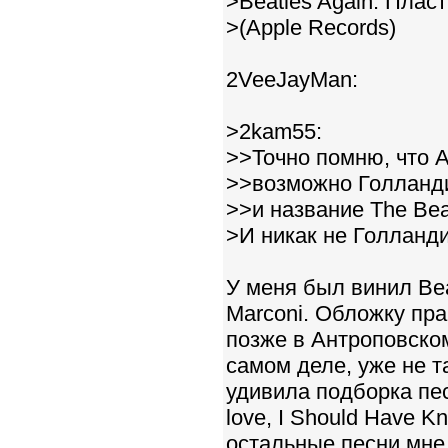
>Beatles Again. Пла
>(Apple Records)
2VeeJayMan:
>2kam55:
>>Точно помню, что A
>>возможно Голланди
>>и название The Beat
>И никак не Голланд
У меня был винил Beat
Marconi. Обложку пр
позже в Антроповском
самом деле, уже не т
удивила подборка пе
love, I Should Have K
остальные песни мне