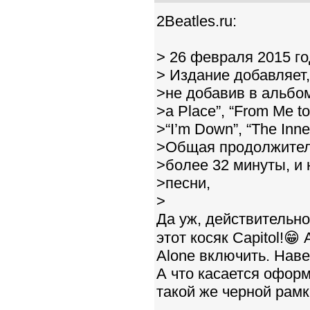
2Beatles.ru:
> 26 февраля 2015 го
> Издание добавляет,
>не добавив в альбом 
>a Place”, “From Me to
>“I’m Down”, “The Inner
>Общая продолжитель
>более 32 минуты, и
>песни,
>
Да уж, действительно
этот косяк Capitol!😁
Alone включить. Наве
А что касается оформ
такой же черной рамке