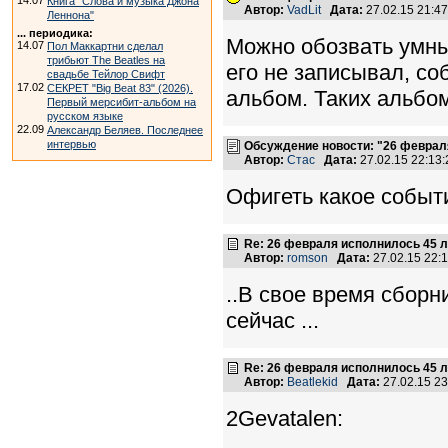
14.07
Книга "Слова и музыка Джона
Автор:
VadLit
Дата:
27.02.15 21:4
Леннона"
... периодика:
Можно обозвать умны
14.07
Пол Маккартни сделал
трибьют The Beatles на
его не записывал, со
свадьбе Тейлор Свифт
17.02
СЕКРЕТ "Big Beat 83" (2026).
альбом. Таких альбом
Первый мерсибит-альбом на
русском языке
22.09
Александр Беляев. Последнее
интервью
Обсуждение новости: "26 феврал
Автор:
Стас
Дата:
27.02.15 22:1
Офигеть какое событи
Re: 26 февраля исполнилось 45 л
Автор:
romson
Дата:
27.02.15 22
..В свое время сборн
сейчас ...
Re: 26 февраля исполнилось 45 л
Автор:
Beatlekid
Дата:
27.02.15 2
2Gevatalen: