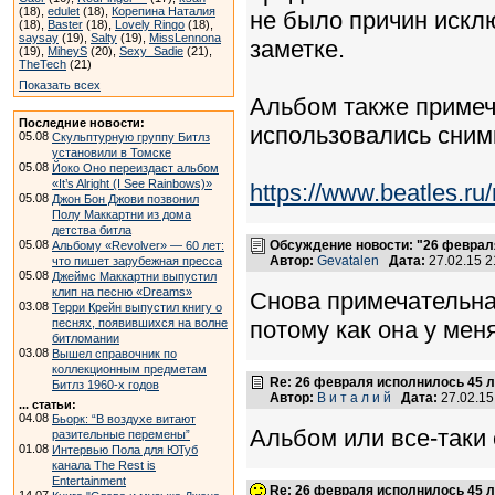
(18),
edulet
(18),
Корепина Наталия
не было причин искл
(18),
Baster
(18),
Lovely Ringo
(18),
saysay
(19),
Salty
(19),
MissLennona
заметке.
(19),
MiheyS
(20),
Sexy_Sadie
(21),
TheTech
(21)
Показать всех
Альбом также примеч
Последние новости:
использовались сним
05.08
Скульптурную группу Битлз
установили в Томске
05.08
Йоко Оно переиздаст альбом
«It’s Alright (I See Rainbows)»
https://www.beatles.
05.08
Джон Бон Джови позвонил
Полу Маккартни из дома
детства битла
05.08
Обсуждение новости: "26 феврал
Альбому «Revolver» — 60 лет:
Автор:
Gevatalen
Дата:
27.02.15 
что пишет зарубежная пресса
05.08
Джеймс Маккартни выпустил
клип на песню «Dreams»
Снова примечательная
03.08
Терри Крейн выпустил книгу о
песнях, появившихся на волне
потому как она у мен
битломании
03.08
Вышел справочник по
коллекционным предметам
Re: 26 февраля исполнилось 45 л
Битлз 1960-х годов
Автор:
В и т а л и й
Дата:
27.02.1
... статьи:
04.08
Бьорк: “В воздухе витают
Альбом или все-таки
разительные перемены”
01.08
Интервью Пола для ЮТуб
канала The Rest is
Entertainment
Re: 26 февраля исполнилось 45 л