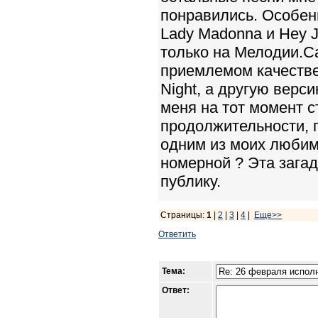
понравились. Особен
Lady Madonna и Hey 
только на Мелодии.Can
приемлемом качестве
Night, а другую верси
меня на тот момент с
продолжительности, 
одним из моих любимы
номерной ? Эта зага
публику.
Страницы:
1
|
2
|
3
|
4
|
Еще>>
Ответить
Тема:
Ответ: