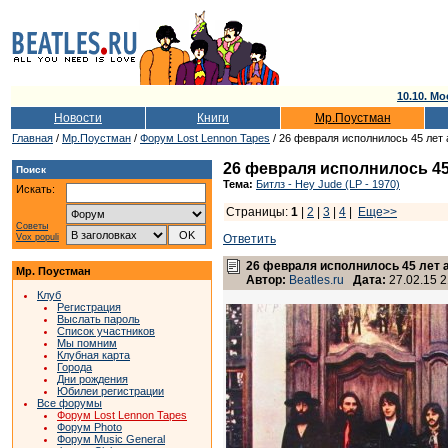
10.10. Мо
Новости
Книги
Мр.Поустман
Главная
/
Мр.Поустман
/
Форум Lost Lennon Tapes
/ 26 февраля исполнилось 45 лет
26 февраля исполнилось 45
Поиск
Тема:
Битлз - Hey Jude (LP - 1970)
Искать:
Страницы:
1
|
2
|
3
|
4
|
Еще>>
Советы
Vox populi
Ответить
26 февраля исполнилось 45 лет 
Мр. Поустман
Автор:
Beatles.ru
Дата:
27.02.15 2
Клуб
Регистрация
Выслать пароль
Список участников
Мы помним
Клубная карта
Города
Дни рождения
Юбилеи регистрации
Все форумы
Форум Lost Lennon Tapes
Форум Photo
Форум Music General