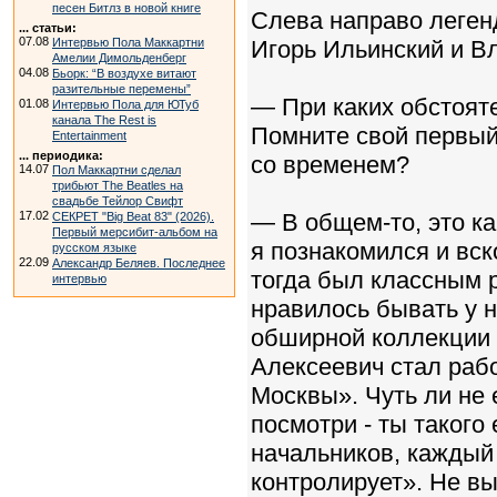
песен Битлз в новой книге
Слева направо леген
... статьи:
07.08
Интервью Пола Маккартни
Игорь Ильинский и В
Амелии Димольденберг
04.08
Бьорк: “В воздухе витают
разительные перемены”
— При каких обстоят
01.08
Интервью Пола для ЮТуб
канала The Rest is
Помните свой первый
Entertainment
... периодика:
со временем?
14.07
Пол Маккартни сделал
трибьют The Beatles на
свадьбе Тейлор Свифт
17.02
— В общем-то, это ка
СЕКРЕТ "Big Beat 83" (2026).
Первый мерсибит-альбом на
я познакомился и вс
русском языке
22.09
Александр Беляев. Последнее
тогда был классным 
интервью
нравилось бывать у 
обширной коллекции 
Алексеевич стал раб
Москвы». Чуть ли не 
посмотри - ты такого 
начальников, каждый г
контролирует». Не в