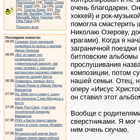
Протопопов
(19),
Nataly Jones
очень благодарен. О
(19),
marbl
(20),
Tia
(20),
crow
(21),
George Eager
(22),
You
Saw Me Standing There
(22),
хоккей) и рок-музык
Maxwells Silver Hammer
(23),
Olga Palna
(24)
помогла смастерить 
Показать всех
Николаю Озерову, дос
Последние новости:
крагами). Когда я на
09.08
Сильвия Холл раскрыла
подробности пьесы о матери
заграничной поездки
Джона Леннона
08.08
битловские альбомы 
«Вот из каких нот
складывается этот
прослушивания назва
удивительный аккорд»: как
один человек с помощью
композиции, потом 
математики разгадал главную
гитарную загадку Битлз
нашей семьи. Отец, н
08.08
Появились первые фото
Сирши Ронан в образе Линды
оперу «Иисус Христос
Маккартни
07.08
На Эбби-роуд снимут сцену
он ставил этот альбо
для фильмов Сэма Мендеса о
Битлз
07.08
Умер Пол Свон, участник
Вообще с родителями
технической команды
Маккартни
сверстниками. Я мог 
07.08
PHIX и Битлз представили
куртку в стиле эпохи «Rubber
ним очень скучаю.
Soul»
07.08
Музыкальный критик Билл
Уаймен представил рейтинг