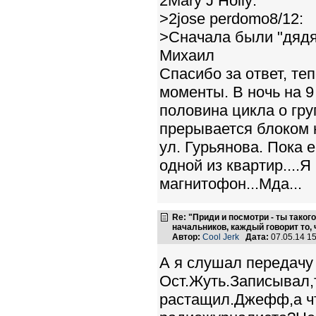
2Mary J Holly:
>2jose perdomo8/12:
>Сначала были "дядя
Михаил
Спасибо за ответ, те
моменты. В ночь на 9
половина цикла о гру
прерывается блоком н
ул. Гурьянова. Пока 
одной из квартир....
магнитофон...Мда...
Re: "Приди и посмотри - ты такого
начальников, каждый говорит то, 
Автор:
Cool Jerk
Дата:
07.05.14 1
А я слушал передачу
Ост.Жуть.Записывал,т
растащил.Джефф,а чт