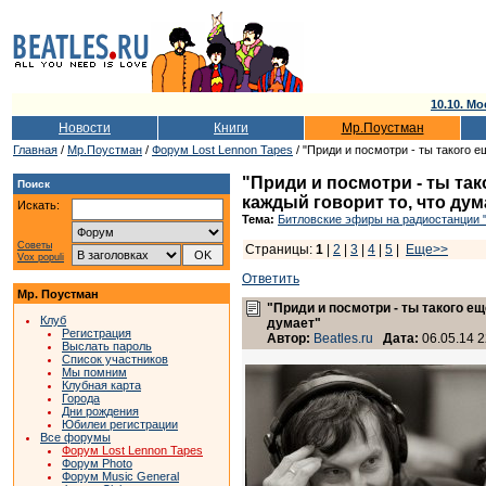
10.10. Мо
Новости
Книги
Мр.Поустман
Главная
/
Мр.Поустман
/
Форум Lost Lennon Tapes
/ "Приди и посмотри - ты такого е
"Приди и посмотри - ты так
Поиск
каждый говорит то, что дум
Искать:
Тема:
Битловские эфиры на радиостанции 
Советы
Страницы:
1
|
2
|
3
|
4
|
5
|
Еще>>
Vox populi
Ответить
Мр. Поустман
"Приди и посмотри - ты такого ещ
Клуб
думает"
Регистрация
Автор:
Beatles.ru
Дата:
06.05.14 2
Выслать пароль
Список участников
Мы помним
Клубная карта
Города
Дни рождения
Юбилеи регистрации
Все форумы
Форум Lost Lennon Tapes
Форум Photo
Форум Music General