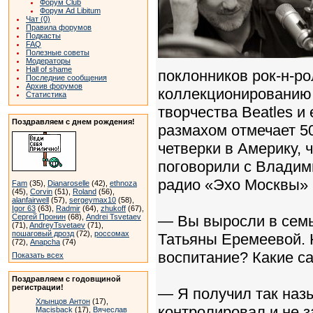
Форум Club
Форум Ad Libitum
Чат (0)
Правила форумов
Подкасты
FAQ
Полезные советы
Модераторы
Hall of shame
поклонников рок-н-ро
Последние сообщения
Архив форумов
коллекционированию 
Статистика
творчества Beatles и
Поздравляем с днем рождения!
размахом отмечает 5
четверки в Америку,
поговорили с Владим
радио «Эхо Москвы» 
Fam
(35),
Dianaroselle
(42),
ethnoza
(45),
Corvin
(51),
Roland
(56),
alanfairwell
(57),
sergeymax10
(58),
Igor 63
(63),
Radmir
(64),
zhukoff
(67),
Сергей Пронин
(68),
Andrei Tsvetaev
— Вы выросли в семь
(71),
AndreyTsvetaev
(71),
пошаговый дрозд
(72),
россомах
Татьяны Еремеевой. 
(72),
Anapcha
(74)
воспитание? Какие с
Показать всех
Поздравляем с годовщиной
регистрации!
— Я получил так наз
Хлынцов Антон
(17),
контролировал и не з
Macisback
(17),
Вячеслав