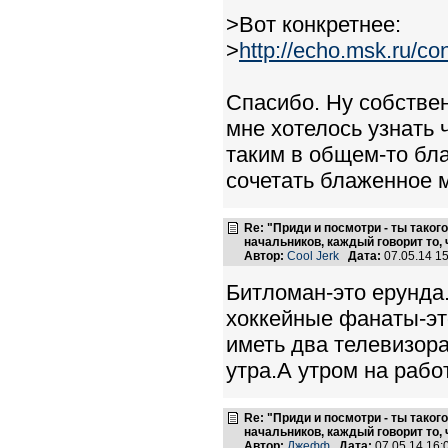
>Вот конкретнее:
>
http://echo.msk.ru/con
Спасибо. Ну собствен
мне хотелось узнать 
таким в общем-то бл
сочетать блаженное 
Re: "Приди и посмотри - ты такого
начальников, каждый говорит то, 
Автор:
Cool Jerk
Дата:
07.05.14 1
Битломан-это ерунда
хоккейные фанаты-эт
иметь два телевизор
утра.А утром на работ
Re: "Приди и посмотри - ты такого
начальников, каждый говорит то, 
Автор:
Джефф
Дата:
07.05.14 16