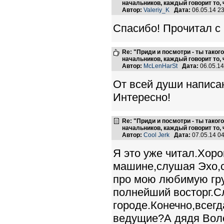
начальников, каждый говорит то, 
Автор:
Valeriy_K
Дата:
06.05.14 2
Спасибо! Прочитал с
Re: "Приди и посмотри - ты такого
начальников, каждый говорит то, 
Автор:
McLenHarSt
Дата:
06.05.1
От всей души написа
Интересно!
Re: "Приди и посмотри - ты такого
начальников, каждый говорит то, 
Автор:
Cool Jerk
Дата:
07.05.14 0
Я это уже читал.Хор
машине,слушая Эхо,с
про мою любимую гру
полнейший восторг.Сл
городе.Конечно,всегд
ведущие?А дядя Воло