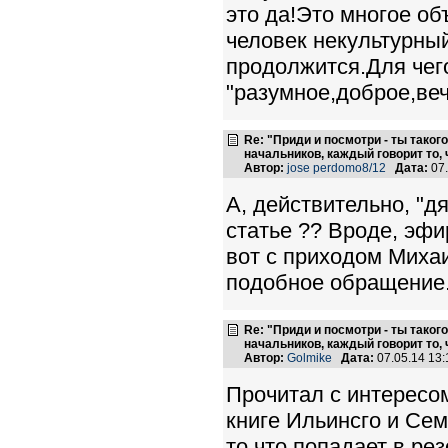
это да!Это многое об
человек некультурны
продолжится.Для чег
"разумное,доброе,веч
Re: "Приди и посмотри - ты такого
начальников, каждый говорит то, 
Автор:
jose perdomo8/12
Дата:
07.
А, действительно, "д
статье ?? Вроде, эфи
вот с приходом Миха
подобное обращение.
Re: "Приди и посмотри - ты такого
начальников, каждый говорит то, 
Автор:
Golmike
Дата:
07.05.14 13
Прочитал с интересом
книге Ильинсго и Сем
то,что попадает в рез