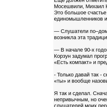
Еще должен отметить,
Мосешвили, Михаил К
Это большое счастье 
единомышленников и
— Слушатели по–дом
возникла эта традиц
— В начале 90-х год
Корзун задумал прог
«Есть компакт» и пре
- Только давай так - 
«ты» и вообще назови
Я так и сделал. Сна
непривычным, но очен
слушателей моих пер