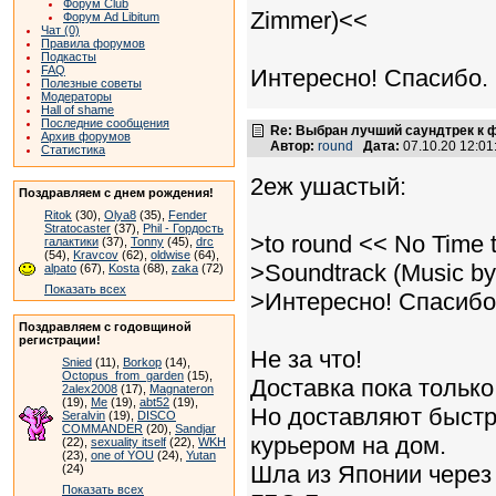
Форум Club
Zimmer)<<
Форум Ad Libitum
Чат (0)
Правила форумов
Подкасты
FAQ
Интересно! Спасибо.
Полезные советы
Модераторы
Hall of shame
Последние сообщения
Re: Выбран лучший саундтрек к
Архив форумов
Автор:
round
Дата:
07.10.20 12:0
Статистика
2еж ушастый:
Поздравляем с днем рождения!
Ritok
(30),
Olya8
(35),
Fender
Stratocaster
(37),
Phil - Гордость
>to round << No Time 
галактики
(37),
Tonny
(45),
drc
(54),
Kravcov
(62),
oldwise
(64),
>Soundtrack (Music b
alpato
(67),
Kosta
(68),
zaka
(72)
Показать всех
>Интересно! Спасибо
Поздравляем с годовщиной
регистрации!
Не за что!
Snied
(11),
Borkop
(14),
Octopus_from_garden
(15),
Доставка пока только 
2alex2008
(17),
Magnateron
(19),
Me
(19),
abt52
(19),
Но доставляют быстр
Seralvin
(19),
DISCO
COMMANDER
(20),
Sandjar
курьером на дом.
(22),
sexuality itself
(22),
WKH
(23),
one of YOU
(24),
Yutan
Шла из Японии через 
(24)
Показать всех