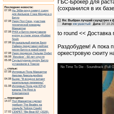
ГБС-Брокер для раст
(сохранился в их базе
Последние новости:
07.08
На Эбби-роуд снимут сцену
для фильмов Сэма Мендеса о
Битлз
Re: Выбран лучший саундтрек к
07.08
Умер Пол Свон, участник
Автор:
еж ушастый
Дата:
07.10.2
технической команды
Маккартни
07.08
to round << Доставка 
PHIX и Битлз представили
куртку в стиле эпохи «Rubber
Soul»
07.08
Музыкальный критик Билл
Раздобудем! А пока 
Уаймен представил рейтинг
песен Битлз в новой книге
оркестровую сюиту на
07.08
Умер продюсер Уильям Орбит
06.08
`Revolver`: 60 лет спустя
05.08
Скульптурную группу Битлз
установили в Томске
No Time To Die - Soundtrack (Full O
... статьи:
07.08
Интервью Пола Маккартни
Амелии Димольденберг
04.08
Бьорк: “В воздухе витают
разительные перемены”
01.08
Интервью Пола для ЮТуб
канала The Rest is
Entertainment
... периодика:
14.07
Пол Маккартни сделал
трибьют The Beatles на
свадьбе Тейлор Свифт
17.02
СЕКРЕТ "Big Beat 83" (2026).