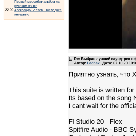
Первый мерсибит-альбом на
русском языке
22.09
Александр Беляев. Последнее
интервью
Re: Выбран лучший саундтрек к
Автор:
Leobax
Дата:
07.10.20 19
Приятно узнать, что 
This suite is written 
Its based on the song N
I cant wait for the off
Fl Studio 20 - Flex
Spitfire Audio - BBC 