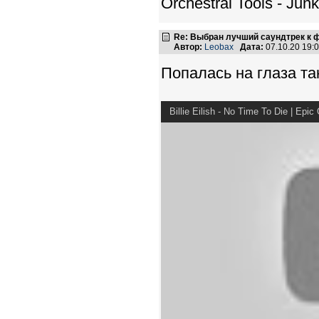
Orchestral Tools - Junk
Re: Выбран лучший саундтрек к
Автор:
Leobax
Дата:
07.10.20 19
Попалась на глаза та
Billie Eilish - No Time To Die | Epic