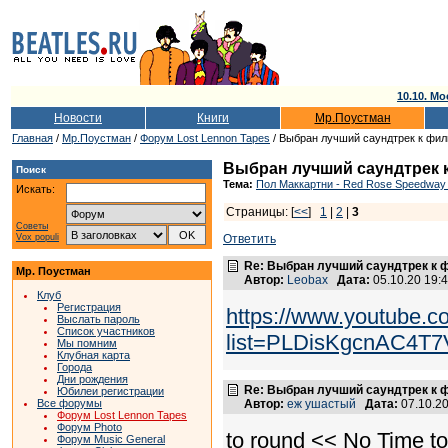
10.10. Мо
Новости
Книги
Мр.Поустман
Главная
/
Мр.Поустман
/
Форум Lost Lennon Tapes
/ Выбран лучший саундтрек к фи
Выбран лучший саундтрек 
Поиск
Тема:
Пол Маккартни - Red Rose Speedway 
Искать:
Страницы: [
<<
]
1
|
2
|
3
Советы
Vox populi
Ответить
Re: Выбран лучший саундтрек к
Мр. Поустман
Автор:
Leobax
Дата:
05.10.20 19
Клуб
Регистрация
https://www.youtube.co
Выслать пароль
Список участников
list=PLDisKgcnAC4T
Мы помним
Клубная карта
Города
Дни рождения
Re: Выбран лучший саундтрек к
Юбилеи регистрации
Все форумы
Автор:
еж ушастый
Дата:
07.10.2
Форум Lost Lennon Tapes
Форум Photo
to round << No Time t
Форум Music General