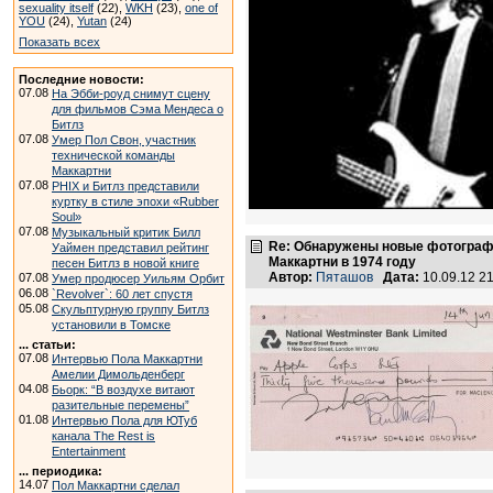
sexuality itself
(22),
WKH
(23),
one of
YOU
(24),
Yutan
(24)
Показать всех
Последние новости:
07.08
На Эбби-роуд снимут сцену
для фильмов Сэма Мендеса о
Битлз
07.08
Умер Пол Свон, участник
технической команды
Маккартни
07.08
PHIX и Битлз представили
куртку в стиле эпохи «Rubber
Soul»
07.08
Музыкальный критик Билл
Re: Обнаружены новые фотограф
Уаймен представил рейтинг
Маккартни в 1974 году
песен Битлз в новой книге
Автор:
Пяташов
Дата:
10.09.12 2
07.08
Умер продюсер Уильям Орбит
06.08
`Revolver`: 60 лет спустя
05.08
Скульптурную группу Битлз
установили в Томске
... статьи:
07.08
Интервью Пола Маккартни
Амелии Димольденберг
04.08
Бьорк: “В воздухе витают
разительные перемены”
01.08
Интервью Пола для ЮТуб
канала The Rest is
Entertainment
... периодика:
14.07
Пол Маккартни сделал