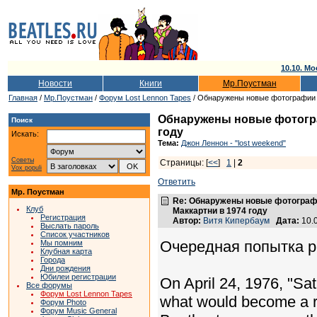
10.10. Мо
Новости
Книги
Мр.Поустман
Главная
/
Мр.Поустман
/
Форум Lost Lennon Tapes
/ Обнаружены новые фотографии 
Обнаружены новые фотогра
Поиск
году
Искать:
Тема:
Джон Леннон - "lost weekend"
Советы
Страницы: [
<<
]
1
|
2
Vox populi
Ответить
Мр. Поустман
Re: Обнаружены новые фотограф
Клуб
Маккартни в 1974 году
Регистрация
Автор:
Витя Кипербаум
Дата:
10.
Выслать пароль
Список участников
Очередная попытка ре
Мы помним
Клубная карта
Города
Дни рождения
Юбилеи регистрации
On April 24, 1976, "Sa
Все форумы
Форум Lost Lennon Tapes
what would become a ru
Форум Photo
Форум Music General