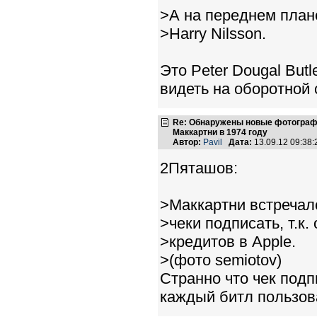
>А на переднем план
>Harry Nilsson.
Это Peter Dougal But
видеть на оборотной 
Re: Обнаружены новые фотограф
Маккартни в 1974 году
Автор:
Pavil
Дата:
13.09.12 09:38
2Пяташов:
>Маккартни встречалс
>чеки подписать, т.к
>кредитов в Apple.
>(фото semiotov)
Странно что чек под
каждый битл пользов