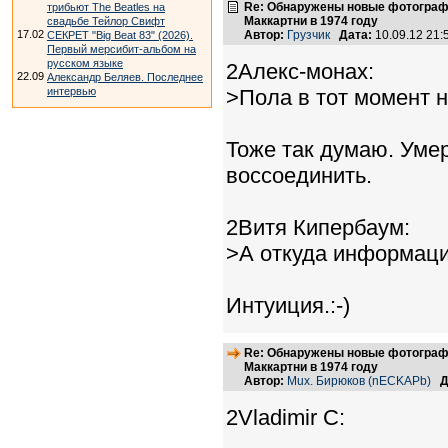
Re: Обнаружены новые фотограф
трибьют The Beatles на
Маккартни в 1974 году
свадьбе Тейлор Свифт
17.02
Автор:
Грузчик
Дата:
10.09.12 21
СЕКРЕТ "Big Beat 83" (2026).
Первый мерсибит-альбом на
русском языке
2Алекс-монах:
22.09
Александр Беляев. Последнее
интервью
>Пола в тот момент на
Тоже так думаю. Умер
воссоединить.
2Витя Кипербаум:
>А откуда информац
Интуиция.:-)
Re: Обнаружены новые фотограф
Маккартни в 1974 году
Автор:
Mux. Бирюков (nECKAPb)
Д
2Vladimir C: