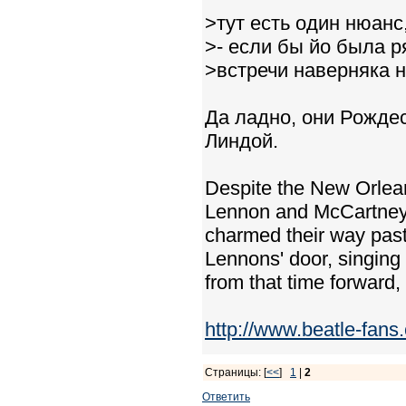
>тут есть один нюан
>- если бы йо была 
>встречи наверняка н
Да ладно, они Рождес
Линдой.
Despite the New Orlean
Lennon and McCartney
charmed their way past
Lennons' door, singing
from that time forward, 
http://www.beatle-fan
Страницы: [
<<
]
1
|
2
Ответить