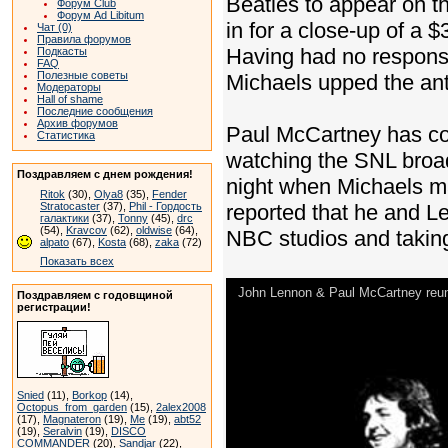
Beatles to appear on 
Форум Club
Форум Ad Libitum
in for a close-up of a
Чат (0)
Правила форумов
Having had no response
Подкасты
FAQ
Полезные советы
Michaels upped the ant
Модераторы
Hall of shame
Последние сообщения
Архив форумов
Paul McCartney has co
Статистика
watching the SNL broad
Поздравляем с днем рождения!
night when Michaels ma
Ritok
(30),
Olya8
(35),
Fender
Stratocaster
(37),
Phil - Гордость
reported that he and Le
галактики
(37),
Tonny
(45),
drc
(54),
Kravcov
(62),
oldwise
(64),
NBC studios and taking
alpato
(67),
Kosta
(68),
zaka
(72)
Показать всех
John Lennon & Paul McCartney reuni
Поздравляем с годовщиной
регистрации!
Snied
(11),
Borkop
(14),
Octopus_from_garden
(15),
2alex2008
(17),
Magnateron
(19),
Me
(19),
abt52
(19),
Seralvin
(19),
DISCO
COMMANDER
(20),
Sandjar
(22),