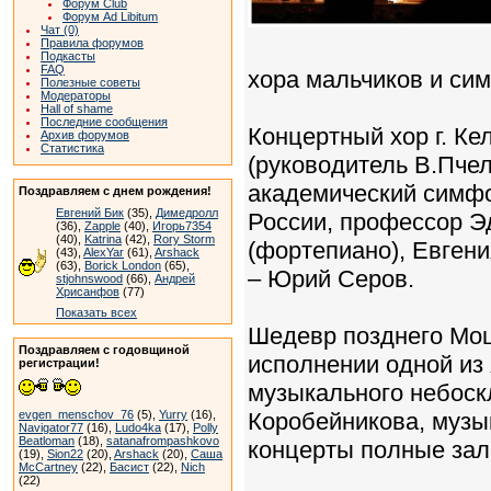
Форум Club
Форум Ad Libitum
Чат (0)
Правила форумов
Подкасты
FAQ
хора мальчиков и си
Полезные советы
Модераторы
Hall of shame
Последние сообщения
Концертный хор г. Ке
Архив форумов
Статистика
(руководитель В.Пче
академический симфо
Поздравляем с днем рождения!
Евгений Бик
(35),
Димедролл
России, профессор Э
(36),
Zapple
(40),
Игорь7354
(40),
Katrina
(42),
Rory Storm
(фортепиано), Евгени
(43),
AlexYar
(61),
Arshack
(63),
Borick London
(65),
– Юрий Серов.
stjohnswood
(66),
Андрей
Хрисанфов
(77)
Показать всех
Шедевр позднего Моц
Поздравляем с годовщиной
исполнении одной из 
регистрации!
музыкального небоск
evgen_menschov_76
(5),
Yurry
(16),
Коробейникова, музык
Navigator77
(16),
Ludo4ka
(17),
Polly
Beatloman
(18),
satanafrompashkovo
концерты полные зал
(19),
Sion22
(20),
Arshack
(20),
Саша
McCartney
(22),
Басист
(22),
Nich
(22)