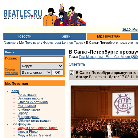
10.10. Мо
Новости
Книги
Мр.Поустман
Главная
/
Мр.Поустман
/
Форум Lost Lennon Tapes
/ В Санкт-Петербурге прозвучит 
В Санкт-Петербурге прозву
Поиск
Тема:
Пол Маккартни - Ecce Cor Meum (200
Искать:
Ответить
Советы
В Санкт-Петербурге прозвучит к
Vox populi
Автор:
Beatles.ru
Дата:
17.03.11 1
Мр. Поустман
Клуб
Регистрация
Выслать пароль
Список участников
Мы помним
Клубная карта
Города
Дни рождения
Юбилеи регистрации
Все форумы
Форум Lost Lennon Tapes
Форум Photo
Форум Music General