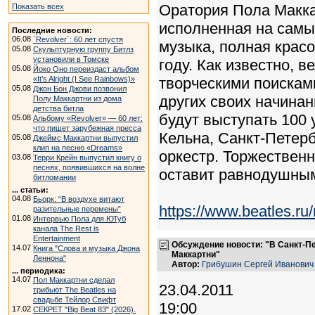
Оратория Пола Макка
Показать всех
исполненная на самы
Последние новости:
06.08
`Revolver`: 60 лет спустя
музыка, полная красо
05.08
Скульптурную группу Битлз
установили в Томске
году. Как известно, 
05.08
Йоко Оно переиздаст альбом
«It’s Alright (I See Rainbows)»
творческими поисками
05.08
Джон Бон Джови позвонил
других своих начинан
Полу Маккартни из дома
детства битла
будут выступать 100 
05.08
Альбому «Revolver» — 60 лет:
что пишет зарубежная пресса
Кельна, Санкт-Петер
05.08
Джеймс Маккартни выпустил
клип на песню «Dreams»
оркестр. Торжествен
03.08
Терри Крейн выпустил книгу о
песнях, появившихся на волне
оставит равнодушны
битломании
... статьи:
04.08
Бьорк: “В воздухе витают
https://www.beatles.
разительные перемены”
01.08
Интервью Пола для ЮТуб
канала The Rest is
Entertainment
Обсуждение новости: "В Санкт-П
14.07
Книга "Слова и музыка Джона
Маккартни"
Леннона"
Автор:
Грибушин Сергей Иванович
... периодика:
14.07
Пол Маккартни сделал
23.04.2011
трибьют The Beatles на
свадьбе Тейлор Свифт
19:00
17.02
СЕКРЕТ "Big Beat 83" (2026).