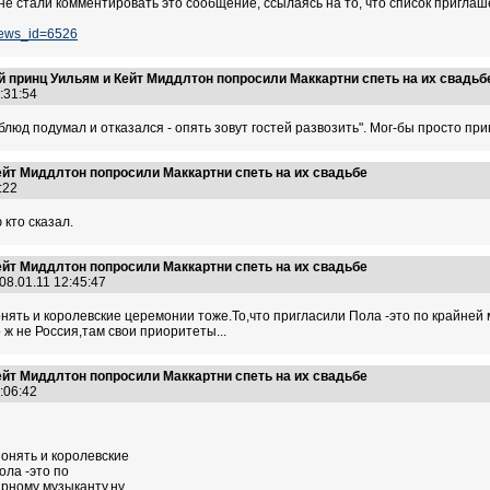
не стали комментировать это сообщение, ссылаясь на то, что список пригл
news_id=6526
 принц Уильям и Кейт Миддлтон попросили Маккартни спеть на их свадьб
2:31:54
юд подумал и отказался - опять зовут гостей развозить". Мог-бы просто пригла
ейт Миддлтон попросили Маккартни спеть на их свадьбе
3:22
 кто сказал.
ейт Миддлтон попросили Маккартни спеть на их свадьбе
08.01.11 12:45:47
нять и королевские церемонии тоже.То,что пригласили Пола -это по крайней 
ж не Россия,там свои приоритеты...
ейт Миддлтон попросили Маккартни спеть на их свадьбе
3:06:42
понять и королевские
ола -это по
рному музыканту,ну