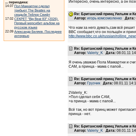
Интересно, очень интересно, а он поз
... периодика:
14.07
Пол Маккартни сделал
трибьют The Beatles на
Re: Британский принц Уильям и К
свадьбе Тейлор Свифт
Автор:
игорь комсомоленко
Дата:
17.02
СЕКРЕТ "Big Beat 83" (2026).
Первый мерсибит-альбом на
русском языке
Что нам за него думать,сам всё решит
22.09
Александр Беляев. Последнее
BBC сообщает,что он польщён и приня
интервью
http://www.bbc.co.uk/russian/rolling_n
Re: Британский принц Уильям и К
Автор:
Valeriy_K
Дата:
08.01.11 1
Я очень уважаю Пола Маккартни и счита
САМ, а принца - мама с папой...
Re: Британский принц Уильям и К
Автор:
Грузчик
Дата:
08.01.11 14
2Valeriy_K:
>Пол сделал себя САМ,
>а принца - мама с папой...
Всё так, но вот принц может пригласи
принца - нет.
Re: Британский принц Уильям и К
Автор:
Valeriy_K
Дата:
08.01.11 1