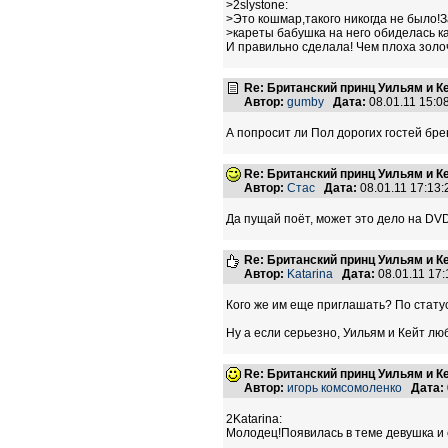
>2slystone:
>Это кошмар,такого никогда не было!З
>кареты бабушка на него обиделась к
И правильно сделала! Чем плоха золо
Re: Британский принц Уильям и К
Автор:
gumby
Дата:
08.01.11 15:
А попросит ли Пол дорогих гостей бр
Re: Британский принц Уильям и К
Автор:
Стас
Дата:
08.01.11 17:13
Да пущай поёт, может это дело на DVD
Re: Британский принц Уильям и К
Автор:
Katarina
Дата:
08.01.11 17
Кого же им еще приглашать? По статус
Ну а если серьезно, Уильям и Кейт люб
Re: Британский принц Уильям и К
Автор:
игорь комсомоленко
Дата:
2Katarina:
Молодец!Появилась в теме девушка и с