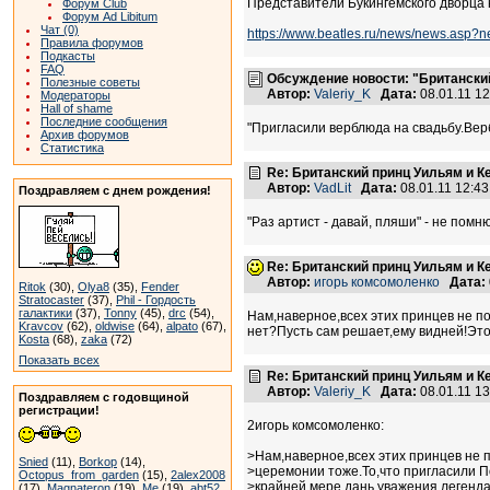
Представители Букингемского дворца 
Форум Club
Форум Ad Libitum
Чат (0)
https://www.beatles.ru/news/news.asp?
Правила форумов
Подкасты
FAQ
Обсуждение новости: "Британский
Полезные советы
Автор:
Valeriy_K
Дата:
08.01.11 1
Модераторы
Hall of shame
Последние сообщения
"Пригласили верблюда на свадьбу.Вербл
Архив форумов
Статистика
Re: Британский принц Уильям и К
Автор:
VadLit
Дата:
08.01.11 12:4
Поздравляем с днем рождения!
"Раз артист - давай, пляши" - не помню
Re: Британский принц Уильям и К
Автор:
игорь комсомоленко
Дата:
Ritok
(30),
Olya8
(35),
Fender
Stratocaster
(37),
Phil - Гордость
галактики
(37),
Tonny
(45),
drc
(54),
Нам,наверное,всех этих принцев не по
Kravcov
(62),
oldwise
(64),
alpato
(67),
нет?Пусть сам решает,ему видней!Это 
Kosta
(68),
zaka
(72)
Показать всех
Re: Британский принц Уильям и К
Автор:
Valeriy_K
Дата:
08.01.11 1
Поздравляем с годовщиной
регистрации!
2игорь комсомоленко:
>Нам,наверное,всех этих принцев не 
Snied
(11),
Borkop
(14),
>церемонии тоже.То,что пригласили П
Octopus_from_garden
(15),
2alex2008
>крайней мере дань уважения легенда
(17),
Magnateron
(19),
Me
(19),
abt52