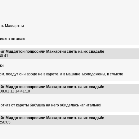
ить Маккартни
икета не знаю.
ейт Миддлтон попросили Маккартни спеть на их свадьбе
:30:41
ки
м. поедут они вроде не в карете, а в машине. молодожены, в смысле
ейт Миддлтон попросили Маккартни спеть на их свадьбе
08.01.11 14:41:10
 отказ от кареты бабушка на него обиделась капитально!
ейт Миддлтон попросили Маккартни спеть на их свадьбе
4:50:05