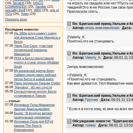
(19),
Seralvin
(19),
DISCO
>а играть на свадьбе или нет?Пусть с
COMMANDER
(20),
Sandjar
(22),
>видней!Это ж не Россия,там свои при
sexuality itself
(22),
WKH
(23),
one of
Пригласили спеть.
YOU
(24),
Yutan
(24)
Показать всех
Re: Британский принц Уильям и К
Автор:
игорь комсомоленко
Дата:
Последние новости:
07.08
На Эбби-роуд снимут сцену
2Valeriy_K:
для фильмов Сэма Мендеса о
Понятно,что не станцевать.
Битлз
07.08
Умер Пол Свон, участник
технической команды
Re: Британский принц Уильям и К
Маккартни
Автор:
Valeriy_K
Дата:
08.01.11 1
07.08
PHIX и Битлз представили
куртку в стиле эпохи «Rubber
Soul»
2игорь комсомоленко:
07.08
Музыкальный критик Билл
Уаймен представил рейтинг
>2Valeriy_K:
песен Битлз в новой книге
>Понятно,что не станцевать.
07.08
Умер продюсер Уильям Орбит
Как мне думается, Пол Маккартни никог
06.08
`Revolver`: 60 лет спустя
05.08
Скульптурную группу Битлз
Re: Британский принц Уильям и К
установили в Томске
Автор:
Грузчик
Дата:
08.01.11 13
... статьи:
07.08
Интервью Пола Маккартни
" Если я в гости зову, ко мне на всех ч
Амелии Димольденберг
04.08
Бьорк: “В воздухе витают
разительные перемены”
Обсуждение новости: "Британский
01.08
Интервью Пола для ЮТуб
Автор:
темир
Дата:
08.01.11 13:
канала The Rest is
Entertainment