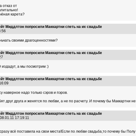
а отказ от
апитально!
чёная карета?
ейт Миддлтон попросили Маккартни спеть на их свадьбе
08:56
еньчать своими драгоценностями?
ейт Миддлтон попросили Маккартни спеть на их свадьбе
:27
 издадут, а мы посмотрим :)
ейт Миддлтон попросили Маккартни спеть на их свадьбе
:16:09
у наверное надо только сэров и пэров.
ят друг друга и женятся по любви, а не по расчету. И почему бы Маккартни не
ейт Миддлтон попросили Маккартни спеть на их свадьбе
08.01.11 17:19:11
разу всё поставила на свои места!Если по любви свадьба,то почему бы Полу