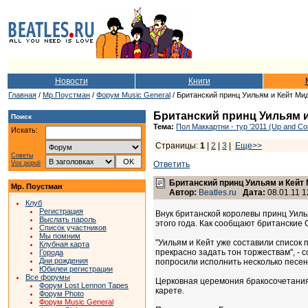
Новости
Книги
Главная
/
Мр.Поустман
/
Форум Music General
/ Британский принц Уильям и Кейт Ми
Британский принц Уильям и
Поиск
Тема:
Пол Маккартни - тур '2011 (Up and Co
Искать:
Страницы:
1
|
2
|
3
|
Еще>>
Советы
Vox populi
Ответить
Британский принц Уильям и Кейт
Мр. Поустман
Автор:
Beatles.ru
Дата:
08.01.11 1
Клуб
Регистрация
Внук британской королевы принц Уилья
Выслать пароль
этого года. Как сообщают британские
Список участников
Мы помним
"Уильям и Кейт уже составили список 
Клубная карта
прекрасно задать тон торжествам", - 
Города
Дни рождения
попросили исполнить несколько песен",
Юбилеи регистрации
Все форумы
Церковная церемония бракосочетания 
Форум Lost Lennon Tapes
карете.
Форум Photo
Форум Music General