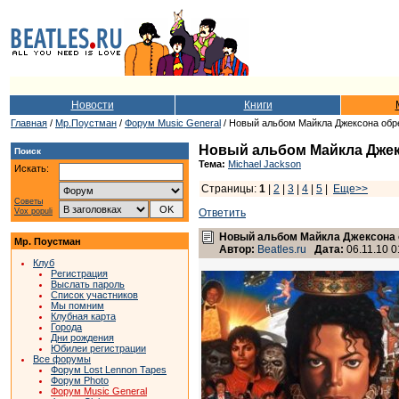
Новости
Книги
Главная
/
Мр.Поустман
/
Форум Music General
/ Новый альбом Майкла Джексона обр
Новый альбом Майкла Джек
Поиск
Тема:
Michael Jackson
Искать:
Страницы:
1
|
2
|
3
|
4
|
5
|
Еще>>
Советы
Vox populi
Ответить
Новый альбом Майкла Джексона 
Мр. Поустман
Автор:
Beatles.ru
Дата:
06.11.10 0
Клуб
Регистрация
Выслать пароль
Список участников
Мы помним
Клубная карта
Города
Дни рождения
Юбилеи регистрации
Все форумы
Форум Lost Lennon Tapes
Форум Photo
Форум Music General