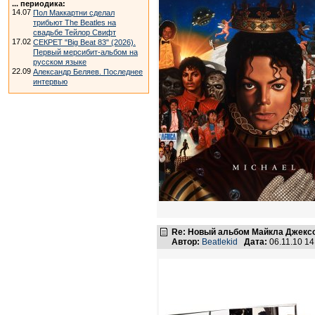
... периодика:
14.07
Пол Маккартни сделал
трибьют The Beatles на
свадьбе Тейлор Свифт
17.02
СЕКРЕТ "Big Beat 83" (2026).
Первый мерсибит-альбом на
русском языке
22.09
Александр Беляев. Последнее
интервью
Re: Новый альбом Майкла Джексо
Автор:
Beatlekid
Дата:
06.11.10 1