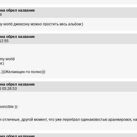
на обрел название
:04
 my world джексону можно простить весь альбом:)
на обрел название
:12:55
 my world
м:)
..)))Желающих-то полно)))
на обрел название
0 05:26:53
incible )):
 отличные, другой момент, что уже перебрал одинаковостью аранжировок, нач
на обрел название