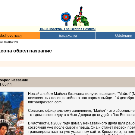
10.10. Москва. The Beatles Festival
Мр.Поустман
Барахолка
Оффлайн
ел название
сона обрел название
обрел название
1:05:44
Новый альбом Майкла Джексона получил название "Майкл" (Mi
неизвестных песен покойного поп-короля выйдет 14 декабря н
michaeljackson.com .
Согласно официальному заявлению, "Майкл" - это сборник н
- от дома своего друга в Нью-Джерси до студий в Лас-Вегасе 
В частности, в 2007 году дома у неназванного друга шла раб
состояния уже после смерти певца. Она и станет первой пре
транслироваться на уже указанном сайте. Кроме того, на нем