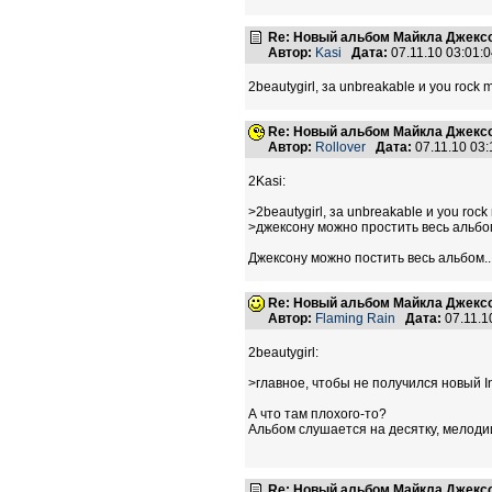
Re: Новый альбом Майкла Джексо
Автор:
Kasi
Дата:
07.11.10 03:01
2beautygirl, за unbreakable и you rock
Re: Новый альбом Майкла Джексо
Автор:
Rollover
Дата:
07.11.10 03
2Kasi:
>2beautygirl, за unbreakable и you rock
>джексону можно простить весь альбо
Джексону можно постить весь альбом..
Re: Новый альбом Майкла Джексо
Автор:
Flaming Rain
Дата:
07.11.1
2beautygirl:
>главное, чтобы не получился новый Inv
А что там плохого-то?
Альбом слушается на десятку, мелодии
Re: Новый альбом Майкла Джексо