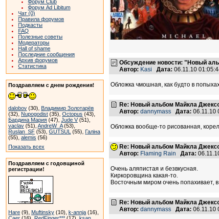
Форум Club
Форум Ad Libitum
Чат (0)
Правила форумов
Подкасты
FAQ
Полезные советы
Модераторы
Hall of shame
Последние сообщения
Архив форумов
Обсуждение новости: "Новый аль
Статистика
Автор:
Kasi
Дата:
06.11.10 01:05
Обложка чмошная, как будто в попыха
Поздравляем с днем рождения!
Re: Новый альбом Майкла Джексо
dalobov
(30),
Владимир Золотарёв
Автор:
dannymass
Дата:
06.11.10
(32),
Nupogodist
(35),
Octopus
(43),
Бардина Мария
(47),
Jude V
(51),
vaclav
(51),
AndreW_A
(53),
Обложка вообще-то рисованная, корел
Ruslan_SF
(53),
GUTSUL
(55),
Галіна
(55),
alemis
(56)
Re: Новый альбом Майкла Джексо
Показать всех
Автор:
Flaming Rain
Дата:
06.11.1
Поздравляем с годовщиной
Очень аляпистая и безвкусная.
регистрации!
Киркоровщина какая-то.
Восточным миром очень попахивает, 
Re: Новый альбом Майкла Джексо
Автор:
dannymass
Дата:
06.11.10
Hare
(9),
Muftinsky
(10),
k-annja
(16),
Caer
(16),
RedFinger***
(17),
ksan