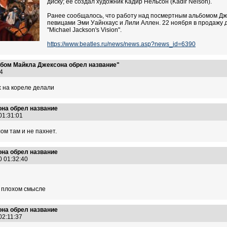
диску; ее создал художник Кадир Нельсон (Kadir Nelson).
Ранее сообщалось, что работу над посмертным альбомом Дже
певицами Эми Уайнхаус и Лили Аллен. 22 ноября в продажу
"Michael Jackson's Vision".
https://www.beatles.ru/news/news.asp?news_id=6390
бом Майкла Джексона обрел название"
:44
х на кореле делали
на обрел название
 01:31:01
ом там и не пахнет.
на обрел название
0 01:32:40
в плохом смысле
на обрел название
 02:11:37