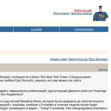
Войти на сайт
Регистрация
|
Выслать пароль
Ссылки
Спецпроекты
Новая тема
|
Вернуться во "Все форумы"
Цитата
chael), сообщается в блоге The New York Times. Сборник ранее
а лейбле Epic Records, заказать его уже можно на сайте
едавно завершенных композиций, над которыми Джексон работал "повсюду
и Лос-Анджелесе".
ота над песней Breaking News, которая была доведена до окончательного
мьерой с альбома: начиная с 8 ноября в течение недели песня будет
 будет размещено и видео - "тизер" к альбому. Уже обнародована обложка к