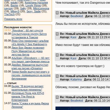
(18),
edulet
(18),
Корепина Наталия
Чем попахивает, так это Dangerous-ом
(18),
Baster
(18),
Lovely Ringo
(18),
saysay
(19),
Salty
(19),
MissLennona
(19),
MiheyS
(20),
Sexy_Sadie
(21),
Re: Новый альбом Майкла Джексо
TheTech
(21)
Автор:
Beatlekid
Дата:
06.11.10 0
Показать всех
Лишь бы песни не испортили, обложка
Последние новости:
19:53
`Revolver`: 60 лет спустя
05.08
Re: Новый альбом Майкла Джексо
Скульптурную группу Битлз
Автор:
Kasi
Дата:
06.11.10 13:29
установили в Томске
05.08
Йоко Оно переиздаст альбом
«It’s Alright (I See Rainbows)»
Имхо песни будут такие же как обложк
05.08
Джон Бон Джови позвонил
Полу Маккартни из дома
детства битла
Re: Новый альбом Майкла Джексо
05.08
Альбому «Revolver» — 60 лет:
Автор:
Kasi
Дата:
06.11.10 13:30
что пишет зарубежная пресса
05.08
Джеймс Маккартни выпустил
Так что нового триллера не будет:)
клип на песню «Dreams»
03.08
Терри Крейн выпустил книгу о
песнях, появившихся на волне
Re: Новый альбом Майкла Джексо
битломании
Автор:
Katarina
Дата:
06.11.10 14
... статьи:
04.08
Бьорк: “В воздухе витают
Обложку, похоже, рисовал не Кадир Не
разительные перемены”
01.08
Интервью Пола для ЮТуб
канала The Rest is
Re: Новый альбом Майкла Джексо
Entertainment
Автор:
Beatlekid
Дата:
06.11.10 1
14.07
Книга "Слова и музыка Джона
Леннона"