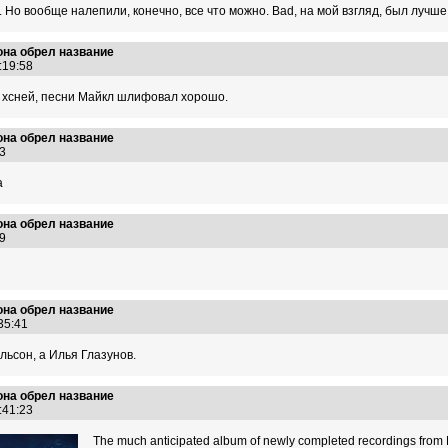
. Но вообще налепили, конечно, все что можно. Bad, на мой взгляд, был лучш
на обрел название
2:19:58
 хсней, песни Майкл шлифовал хорошо.
на обрел название
:43
а
на обрел название
:49
на обрел название
:35:41
льсон, а Илья Глазунов.
на обрел название
4:41:23
The much anticipated album of newly completed recordings from M