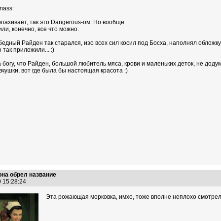
mass:
пахивает, так это Dangerous-ом. Но вообще
ли, конечно, все что можно.
 бедный Райден так старался, изо всех сил косил под Босха, наполнял обложк
 так приложили... :)
а богу, что Райден, большой любитель мяса, крови и маленьких деток, не д
вчушки, вот где была бы настоящая красота :)
на обрел название
0 15:28:24
Эта рожающая морковка, имхо, тоже вполне неплохо смотрел