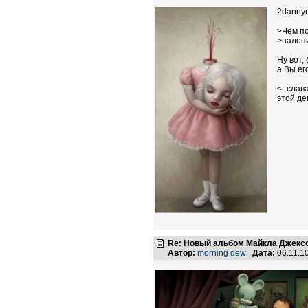
2danny
>Чем по
>налепи
Ну вот,
а Вы его
<- слав
этой де
Re: Новый альбом Майкла Джексо
Автор:
morning dew
Дата:
06.11.1