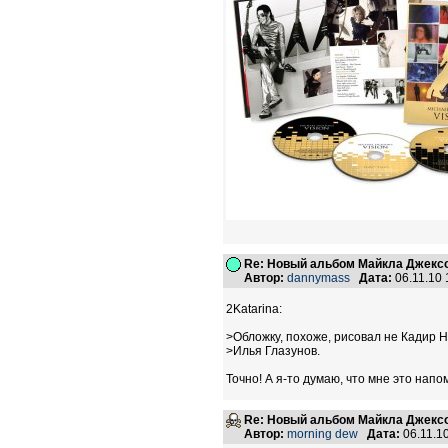
Re: Новый альбом Майкла Джексо
Автор:
dannymass
Дата:
06.11.10
2Katarina:
>Обложку, похоже, рисовал не Кадир Н
>Илья Глазунов.
Точно! А я-то думаю, что мне это напо
Re: Новый альбом Майкла Джексо
Автор:
morning dew
Дата:
06.11.1