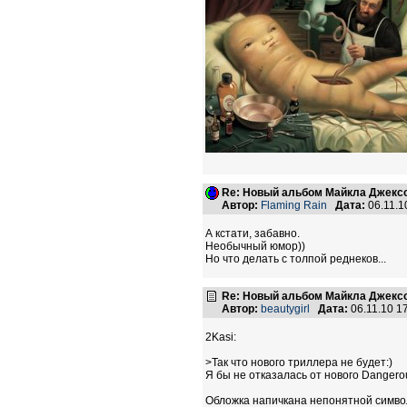
Re: Новый альбом Майкла Джексо
Автор:
Flaming Rain
Дата:
06.11.1
А кстати, забавно.
Необычный юмор))
Но что делать с толпой реднеков...
Re: Новый альбом Майкла Джексо
Автор:
beautygirl
Дата:
06.11.10 1
2Kasi:
>Так что нового триллера не будет:)
Я бы не отказалась от нового Dangerous
Обложка напичкана непонятной символи