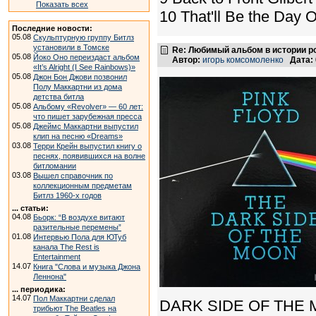
Показать всех
10 That'll Be the Day 
Последние новости:
05.08
Скульптурную группу Битлз
установили в Томске
Re: Любимый альбом в истории р
05.08
Йоко Оно переиздаст альбом
Автор:
игорь комсомоленко
Дата:
«It’s Alright (I See Rainbows)»
05.08
Джон Бон Джови позвонил
Полу Маккартни из дома
детства битла
05.08
Альбому «Revolver» — 60 лет:
что пишет зарубежная пресса
05.08
Джеймс Маккартни выпустил
клип на песню «Dreams»
03.08
Терри Крейн выпустил книгу о
песнях, появившихся на волне
битломании
03.08
Вышел справочник по
коллекционным предметам
Битлз 1960-х годов
... статьи:
04.08
Бьорк: “В воздухе витают
разительные перемены”
01.08
Интервью Пола для ЮТуб
канала The Rest is
Entertainment
14.07
Книга "Слова и музыка Джона
Леннона"
... периодика:
14.07
Пол Маккартни сделал
DARK SIDE OF THE
трибьют The Beatles на