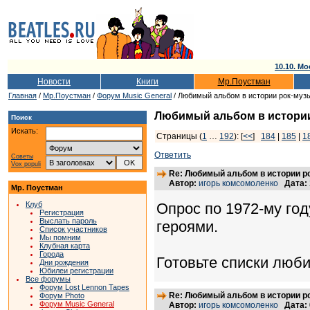
10.10. Мо
Новости
Книги
Мр.Поустман
Главная
/
Мр.Поустман
/
Форум Music General
/ Любимый альбом в истории рок-муз
Любимый альбом в истори
Поиск
Искать:
Страницы (
1
…
192
): [
<<
]
184
|
185
|
1
Ответить
Советы
Vox populi
Re: Любимый альбом в истории р
Автор:
игорь комсомоленко
Дата:
Мр. Поустман
Клуб
Опрос по 1972-му год
Регистрация
Выслать пароль
героями.
Список участников
Мы помним
Клубная карта
Города
Готовьте списки люби
Дни рождения
Юбилеи регистрации
Все форумы
Форум Lost Lennon Tapes
Re: Любимый альбом в истории р
Форум Photo
Форум Music General
Автор:
игорь комсомоленко
Дата: