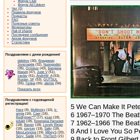
Форум Club
Форум Ad Libitum
Чат (0)
Правила форумов
Подкасты
FAQ
Полезные советы
Модераторы
Hall of shame
Последние сообщения
Архив форумов
Статистика
Поздравляем с днем рождения!
dalobov
(30),
Владимир
Золотарёв
(32),
Nupogodist
(35),
Octopus
(43),
Бардина
Мария
(47),
Jude V
(51),
vaclav
(51),
AndreW_A
(53),
Ruslan_SF
(53),
GUTSUL
(55),
Галіна
(55),
alemis
(56)
Показать всех
Поздравляем с годовщиной
регистрации!
5 We Can Make It Pete
Hare
(9),
Muftinsky
(10),
k-
6 1967–1970 The Beat
annja
(16),
Caer
(16),
RedFinger***
(17),
ksan
(18),
edulet
(18),
Корепина Наталия
7 1962–1966 The Beat
(18),
Baster
(18),
Lovely Ringo
(18),
saysay
(19),
Salty
(19),
8 And I Love You So P
MissLennona
(19),
MiheyS
(20),
Sexy_Sadie
(21),
TheTech
(21)
9 Back to Front Gilbert