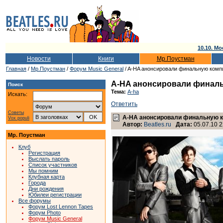
10.10. Мо
Новости
Книги
Мр.Поустман
Главная
/
Мр.Поустман
/
Форум Music General
/ A-HA анонсировали финальную ком
A-HA анонсировали финал
Поиск
Тема:
A-ha
Искать:
Ответить
Советы
A-HA анонсировали финальную 
Vox populi
Автор:
Beatles.ru
Дата:
05.07.10 2
Мр. Поустман
Клуб
Регистрация
Выслать пароль
Список участников
Мы помним
Клубная карта
Города
Дни рождения
Юбилеи регистрации
Все форумы
Форум Lost Lennon Tapes
Форум Photo
Форум Music General