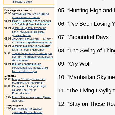
Показать всех
05. “Hunting High and 
Последние новости:
05.08
Скульптурную группу Битлз
установили в Томске
05.08
Йоко Оно переиздаст альбом
06. “I’ve Been Losing 
«It’s Alright (I See Rainbows)»
05.08
Джон Бон Джови позвонил
Полу Маккартни из дома
детства битла
07. “Scoundrel Days”
05.08
Альбому «Revolver» — 60 лет:
что пишет зарубежная пресса
05.08
Джеймс Маккартни выпустил
08. “The Swing of Thin
клип на песню «Dreams»
03.08
Терри Крейн выпустил книгу о
песнях, появившихся на волне
битломании
09. “Cry Wolf”
03.08
Вышел справочник по
коллекционным предметам
Битлз 1960-х годов
10. “Manhattan Skyline”
... статьи:
04.08
Бьорк: “В воздухе витают
разительные перемены”
01.08
Интервью Пола для ЮТуб
11. “The Living Dayligh
канала The Rest is
Entertainment
14.07
Книга "Слова и музыка Джона
Леннона"
12. “Stay on These Ro
... периодика:
14.07
Пол Маккартни сделал
трибьют The Beatles на