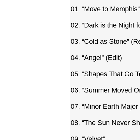
01. “Move to Memphis” 
02. “Dark is the Night fo
03. “Cold as Stone” (R
04. “Angel” (Edit)
05. “Shapes That Go T
06. “Summer Moved O
07. “Minor Earth Major
08. “The Sun Never Sh
09. “Velvet”