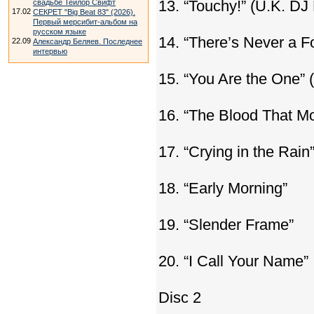
13. “Touchy!” (U.K. DJ 
свадьбе Тейлор Свифт
17.02
СЕКРЕТ "Big Beat 83" (2026).
Первый мерсибит-альбом на
русском языке
14. “There’s Never a F
22.09
Александр Беляев. Последнее
интервью
15. “You Are the One” 
16. “The Blood That M
17. “Crying in the Rain
18. “Early Morning”
19. “Slender Frame”
20. “I Call Your Name”
Disc 2