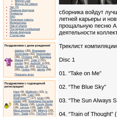
Форум Club
Форум Ad Libitum
Чат (0)
Правила форумов
сборника войдут луч
Подкасты
FAQ
летней карьеры и новый
Полезные советы
Модераторы
прощальную песню A
Hall of shame
Последние сообщения
деятельности коллек
Архив форумов
Статистика
Треклист компиляции
Поздравляем с днем рождения!
dalobov
(30),
Владимир
Золотарёв
(32),
Nupogodist
(35),
Octopus
(43),
Бардина
Disc 1
Мария
(47),
Jude V
(51),
vaclav
(51),
AndreW_A
(53),
Ruslan_SF
(53),
GUTSUL
(55),
Галіна
(55),
alemis
(56)
01. “Take on Me”
Показать всех
Поздравляем с годовщиной
02. “The Blue Sky”
регистрации!
Hare
(9),
Muftinsky
(10),
k-
annja
(16),
Caer
(16),
RedFinger***
(17),
ksan
(18),
03. “The Sun Always Sh
edulet
(18),
Корепина Наталия
(18),
Baster
(18),
Lovely Ringo
(18),
saysay
(19),
Salty
(19),
MissLennona
(19),
MiheyS
(20),
04. “Train of Thought” 
Sexy_Sadie
(21),
TheTech
(21)