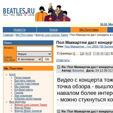
10.10. Мо
Новости
Книги
Мр.Поустман
Главная
/
Мр.Поустман
/
Форум Lost Lennon Tapes
/ Пол Маккартни даст концерты в 
Пол Маккартни даст концер
Поиск
Тема:
Пол Маккартни - тур '2009 ('09 Summe
Искать:
Страницы (
1
…
11
): [
<<
]
7
|
8
|
9
|
10
|
1
Советы
Vox populi
Ответить
Re: Пол Маккартни даст концерты
Мр. Поустман
Автор:
Baranka
Дата:
24.12.09 21
Клуб
Регистрация
Видео с концерта тож
Выслать пароль
Список участников
точка обзора - вышло
Мы помним
Клубная карта
навалом более интер
Города
Дни рождения
- можно стукнуться ко
Юбилеи регистрации
Все форумы
Форум Lost Lennon Tapes
Форум Photo
Форум Music General
Re: Пол Маккартни даст концерты