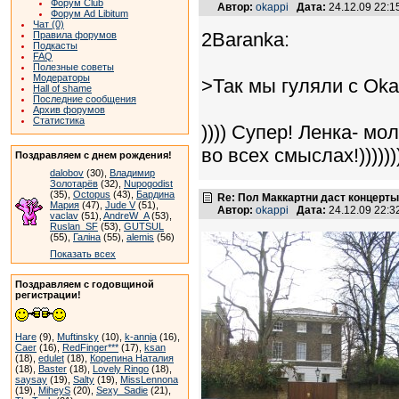
Форум Club
Автор:
okappi
Дата:
24.12.09 22:
Форум Ad Libitum
Чат (0)
2Baranka:
Правила форумов
Подкасты
FAQ
Полезные советы
Модераторы
>Так мы гуляли с Okap
Hall of shame
Последние сообщения
Архив форумов
Статистика
)))) Супер! Ленка- м
во всех смыслах!))))))
Поздравляем с днем рождения!
dalobov
(30),
Владимир
Золотарёв
(32),
Nupogodist
(35),
Octopus
(43),
Бардина
Re: Пол Маккартни даст концерты
Мария
(47),
Jude V
(51),
Автор:
okappi
Дата:
24.12.09 22:
vaclav
(51),
AndreW_A
(53),
Ruslan_SF
(53),
GUTSUL
(55),
Галіна
(55),
alemis
(56)
Показать всех
Поздравляем с годовщиной
регистрации!
Hare
(9),
Muftinsky
(10),
k-annja
(16),
Caer
(16),
RedFinger***
(17),
ksan
(18),
edulet
(18),
Корепина Наталия
(18),
Baster
(18),
Lovely Ringo
(18),
saysay
(19),
Salty
(19),
MissLennona
(19),
MiheyS
(20),
Sexy_Sadie
(21),