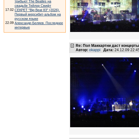
трибьют The Beatles на
свадьбе Тейлор Свифт
17.02
СЕКРЕТ "Big Beat 83" (2026).
Первый мерсибит-альбом на
русском языке
22.09
Александр Беляев. Последнее
интервью
Re: Пол Маккартни даст концерты
Автор:
okappi
Дата:
24.12.09 22: