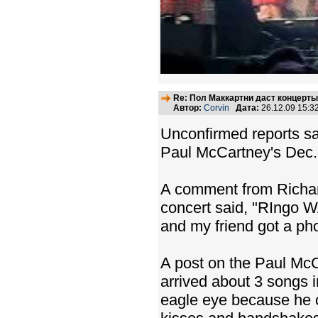
Re: Пол Маккартни даст концерты
Автор:
Corvin
Дата:
26.12.09 15:
Unconfirmed reports s
Paul McCartney's Dec. 
A comment from Richard
concert said, "RIngo W
and my friend got a pho
A post on the Paul Mc
arrived about 3 songs i
eagle eye because he c