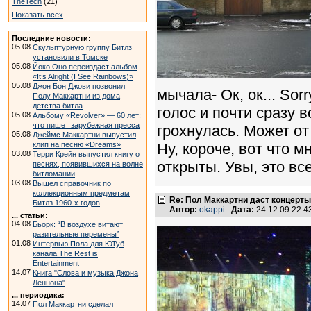
TheTech
(21)
Показать всех
Последние новости:
05.08
Скульптурную группу Битлз
установили в Томске
05.08
Йоко Оно переиздаст альбом
«It’s Alright (I See Rainbows)»
05.08
Джон Бон Джови позвонил
мычала- Ок, ок... Sorr
Полу Маккартни из дома
детства битла
голос и почти сразу 
05.08
Альбому «Revolver» — 60 лет:
что пишет зарубежная пресса
грохнулась. Может от
05.08
Джеймс Маккартни выпустил
клип на песню «Dreams»
Ну, короче, вот что 
03.08
Терри Крейн выпустил книгу о
открыты. Увы, это все
песнях, появившихся на волне
битломании
03.08
Вышел справочник по
коллекционным предметам
Re: Пол Маккартни даст концерты
Битлз 1960-х годов
Автор:
okappi
Дата:
24.12.09 22:
... статьи:
04.08
Бьорк: “В воздухе витают
разительные перемены”
01.08
Интервью Пола для ЮТуб
канала The Rest is
Entertainment
14.07
Книга "Слова и музыка Джона
Леннона"
... периодика:
14.07
Пол Маккартни сделал