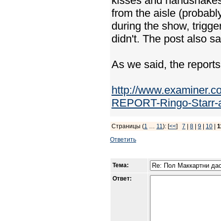
kisses and handshakes.
from the aisle (probabl
during the show, trigge
didn't. The post also sa
As we said, the reports
http://www.examiner.
REPORT-Ringo-Starr-a
Страницы (
1
…
11
): [
<<
]
7
|
8
|
9
|
10
|
1
Ответить
Тема:
Ответ: