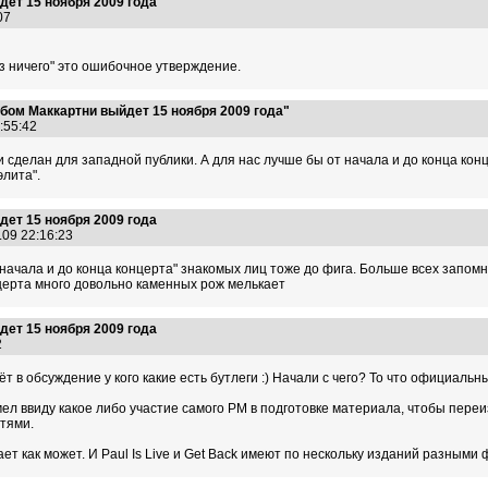
ет 15 ноября 2009 года
:07
з ничего" это ошибочное утверждение.
бом Маккартни выйдет 15 ноября 2009 года"
1:55:42
 сделан для западной публики. А для нас лучше бы от начала и до конца ко
лита".
ет 15 ноября 2009 года
.09 22:16:23
т начала и до конца концерта" знакомых лиц тоже до фига. Больше всех зап
нцерта много довольно каменных рож мелькает
ет 15 ноября 2009 года
12
дёт в обсуждение у кого какие есть бутлеги :) Начали с чего? То что официал
л ввиду какое либо участие самого PM в подготовке материала, чтобы пере
стями.
кает как может. И Paul Is Live и Get Back имеют по нескольку изданий разными