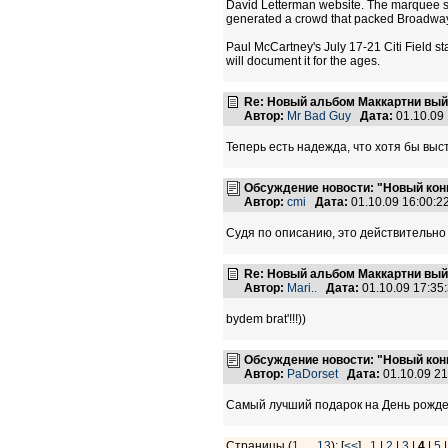
David Letterman website. The marquee set
generated a crowd that packed Broadway
Paul McCartney's July 17-21 Citi Field s
will document it for the ages.
Re: Новый альбом Маккартни выйд
Автор:
Mr Bad Guy
Дата:
01.10.09
Теперь есть надежда, что хотя бы выс
Обсуждение новости: "Новый кон
Автор:
cmi
Дата:
01.10.09 16:00:
Судя по описанию, это действительно 
Re: Новый альбом Маккартни выйд
Автор:
Mari..
Дата:
01.10.09 17:3
bydem brat'!!!))
Обсуждение новости: "Новый кон
Автор:
PaDorset
Дата:
01.10.09 2
Самый лучший подарок на День рож
Страницы (
1
…
13
): [
<<
]
1
|
2
|
3
|
4
|
5