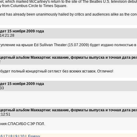
, which marked McCartney's return to the site of The Beatles U.S. television debut,
 from Columbus Circle to Times Square.
tand has already been unanimously hailed by critics and audiences alike as the co
ет 15 ноября 2009 года
 14:21:28
тупление на крыше Ed Sullivan Theater (15.07.2009) будет издано полностью в
цертный альбом Маккартни: название, форматы выпуска и точная дата ре
22
будет полный концертный сетлист без всюких вставок. Отлично!
ет 15 ноября 2009 года
5:33
цертный альбом Маккартни: название, форматы выпуска и точная дата ре
1:12:51
дения.СПАСИБО СЭР ПОЛ.
|
6
|
7
|
8
|
9
|
10
|
Еще>>