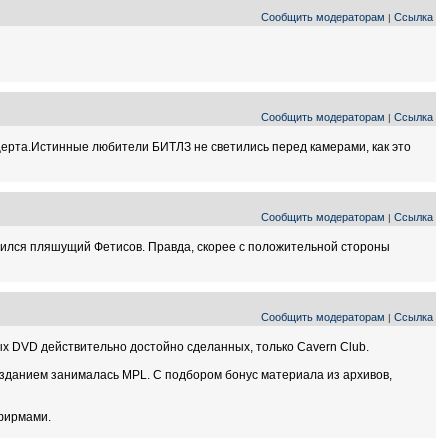
Сообщить модераторам
Ссылка
|
Сообщить модераторам
Ссылка
|
нцерта.Истинные любители БИТЛЗ не светились перед камерами, как это
Сообщить модераторам
Ссылка
|
омнился пляшущий Фетисов. Правда, скорее с положительной стороны
Сообщить модераторам
Ссылка
|
ьных DVD действительно достойно сделанных, только Сavern Club.
изданием занималась MPL. С подбором бонус материала из архивов,
 фирмами.