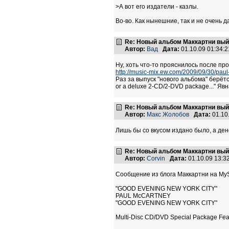
>А вот его издатели - казлы.
Во-во. Как нынешние, так и не очень 
Re: Новый альбом Маккартни выйд
Автор:
Вад
Дата:
01.10.09 01:34
Ну, хоть что-то прояснилось после пр
http://music-mix.ew.com/2009/09/30/pau
Раз за выпуск "нового альбома" берётся
or a deluxe 2-CD/2-DVD package..." Явн
Re: Новый альбом Маккартни выйд
Автор:
Макс Жолобов
Дата:
01.10
Лишь бы со вкусом издано было, а ден
Re: Новый альбом Маккартни выйд
Автор:
Corvin
Дата:
01.10.09 13:
Сообщение из блога Маккартни на My
"GOOD EVENING NEW YORK CITY"
PAUL McCARTNEY
"GOOD EVENING NEW YORK CITY"
Multi-Disc CD/DVD Special Package Featu