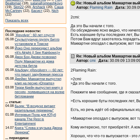
Re: Новый альбом Маккартни выйд
Beatloman
(18),
satanafrompashkovo
(19),
Sion22
(20),
Arshack
(20),
Саша
Автор:
Flaming Rain
Дата:
30.09.0
McCartney
(22),
Басист
(22),
Nich
(22)
2cmi:
Показать всех
Да это Вы начали с того.
По обсуждению ясно видно, что ничего
Последние новости:
Есть хорошие буты последних лет, Вы
06.08
`Revolver`: 60 лет спустя
Потом Вам вдруг захотелось порадеть 
05.08
Скульптурную группу Битлз
Маккартни опоздал с выпуском, вот та
установили в Томске
05.08
Йоко Оно переиздаст альбом
«It’s Alright (I See Rainbows)»
Re: Новый альбом Маккартни выйд
05.08
Джон Бон Джови позвонил
Автор:
cmi
Дата:
30.09.09 13:09:
Полу Маккартни из дома
детства битла
05.08
Альбому «Revolver» — 60 лет:
2Flaming Rain:
что пишет зарубежная пресса
05.08
Джеймс Маккартни выпустил
>2cmi:
клип на песню «Dreams»
>Да это Вы начали с того.
03.08
Терри Крейн выпустил книгу о
песнях, появившихся на волне
Покажите мне сообщение, где я сказа
битломании
>Есть хорошие буты последних лет, В
... статьи:
04.08
Бьорк: “В воздухе витают
Есть, но речь идёт об официальных из
разительные перемены”
01.08
Интервью Пола для ЮТуб
>Маккартни опоздал с выпуском, вот т
канала The Rest is
Entertainment
Кому интересно, тот приобретёт. А ком
14.07
Книга "Слова и музыка Джона
Леннона"
Хорошо, что что-то выпускается - это
... периодика: