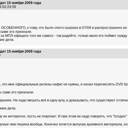
ет 15 ноября 2009 года
9 02:24:59
 ОСОБЕННОГО, к тому, что было спето-сыграно в О7/09 и распространено не в
 сами это признали.
за МПЛ-официоз того же самого - так радейте, только мало кто поймет нужду 
кие дела.
ет 15 ноября 2009 года
09
л, что мне официальные релизы нафиг не нужны, и начал перечислять DVD бу
ы сами это признали.
даниях. Не надо мешать всё в одну кучу, и доказывать, что существуют отли
акие дела.
у не интересно, пусть не покупает. И при этом не надо говорить, что "поздно"
 лучше чем тишина вообще. Конечно хочется выпуска архивного материала, но 