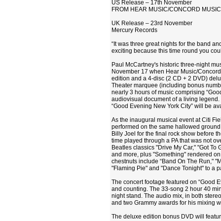
US Release – 17th November
FROM HEAR MUSIC/CONCORD MUSI
UK Release – 23rd November
Mercury Records
“It was three great nights for the band 
exciting because this time round you cou
Paul McCartney's historic three-night mus
November 17 when Hear Music/Concord Mu
edition and a 4-disc (2 CD + 2 DVD) del
Theater marquee (including bonus numbers
nearly 3 hours of music comprising “Good
audiovisual document of a living legend
“Good Evening New York City” will be ava
As the inaugural musical event at Citi Fi
performed on the same hallowed ground t
Billy Joel for the final rock show before 
time played through a PA that was not ov
Beatles classics "Drive My Car," "Got To 
and more, plus "Something" rendered on u
chestnuts include “Band On The Run," "My 
"Flaming Pie" and "Dance Tonight" to a p
The concert footage featured on “Good E
and counting. The 33-song 2 hour 40 minu
night stand. The audio mix, in both ster
and two Grammy awards for his mixing wo
The deluxe edition bonus DVD will featur