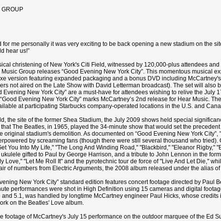
C GROUP
and for me personally it was very exciting to be back opening a new stadium on the
ld hear us!”
ical christening of New York's Citi Field, witnessed by 120,000-plus attendees and 
sic Group releases “Good Evening New York City”. This momentous musical experi
uxe version featuring expanded packaging and a bonus DVD including McCartney's t
 not aired on the Late Show with David Letterman broadcast). The set will also be 
 Evening New York City” are a must-have for attendees wishing to relive the July 17
. “Good Evening New York City” marks McCartney’s 2nd release for Hear Music. The 
ilable at participating Starbucks company-operated locations in the U.S. and Can
eld, the site of the former Shea Stadium, the July 2009 shows held special significa
hat The Beatles, in 1965, played the 34-minute show that would set the preceden
the original stadium's demolition. As documented on “Good Evening New York City”, "I'
erpowered by screaming fans (though there were still several thousand who tried). O
Get You Into My Life," "The Long And Winding Road," "Blackbird," "Eleanor Rigby," "B
kulele gifted to Paul by George Harrison, and a tribute to John Lennon in the for
Love," "Let Me Roll It" and the pyrotechnic tour de force of "Live And Let Die," w
air of numbers from Electric Arguments, the 2008 album released under the alias o
vening New York City” standard edition features concert footage directed by Paul 
te performances were shot in High Definition using 15 cameras and digital footage
eo and 5.1, was handled by longtime McCartney engineer Paul Hicks, whose credits in
rk on the Beatles' Love album.
e footage of McCartney's July 15 performance on the outdoor marquee of the Ed Sul