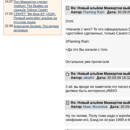
14.07
Пол Маккартни сделал
трибьют The Beatles на
Re: Новый альбом Маккартни выйд
свадьбе Тейлор Свифт
Автор:
Flaming Rain
Дата:
30.09.0
17.02
СЕКРЕТ "Big Beat 83" (2026).
Первый мерсибит-альбом на
2cmi:
русском языке
22.09
Александр Беляев. Последнее
>Начали с чего? То что официальных
интервью
>достойно сделанных, только Сavern C
2Flaming Rain:
>Да это Вы начали с того.
Остальное уже прочитали
Re: Новый альбом Маккартни выйд
Автор:
utka84
Дата:
30.09.09 16:
2 all: вы вроде не заметили,что писал
должно быть интересно,ИМХО
Re: Новый альбом Маккартни выйд
Автор:
Макс Жолобов
Дата:
30.09
Ну, по логике, Полу тоже надо о короб
синфонии его, Бэнд он зе ран 1999 и 