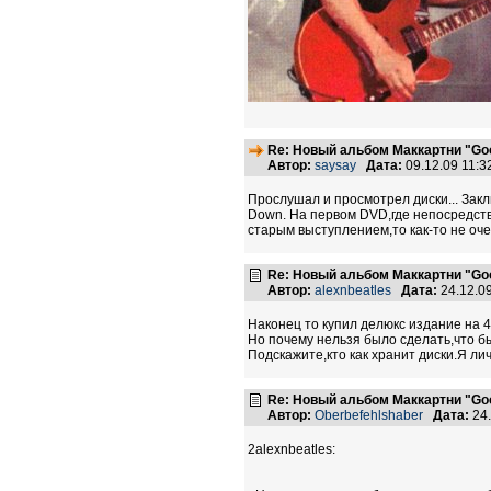
Re: Новый альбом Маккартни "Good
Автор:
saysay
Дата:
09.12.09 11:
Прослушал и просмотрел диски... Закл
Down. На первом DVD,где непосредств
старым выступлением,то как-то не оче
Re: Новый альбом Маккартни "Good
Автор:
alexnbeatles
Дата:
24.12.0
Наконец то купил делюкс издание на 
Но почему нельзя было сделать,что бы
Подскажите,кто как хранит диски.Я ли
Re: Новый альбом Маккартни "Good
Автор:
Oberbefehlshaber
Дата:
24.
2alexnbeatles: