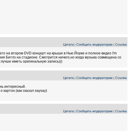
Цитата
Сообщить модераторам
Ссылка
|
|
зато на втором DVD концерт на крыше в Нью Йорке и полное видео I'm
ия Битлз на стадионе. Смотрится ничего,но когда музыка совмещена со
о лучше иметь оригинальную запись)))
Цитата
Сообщить модераторам
Ссылка
|
|
ень интересный.
 картон.(как сказал saysay)
Цитата
Сообщить модераторам
Ссылка
|
|