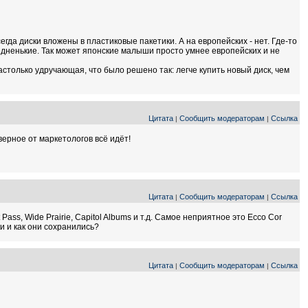
гда диски вложены в пластиковые пакетики. А на европейских - нет. Где-то
 бедненькие. Так может японские малыши просто умнее европейских и не
астолько удручающая, что было решено так: легче купить новый диск, чем
Цитата
Сообщить модераторам
Ссылка
|
|
верное от маркетологов всё идёт!
Цитата
Сообщить модераторам
Ссылка
|
|
ass, Wide Prairie, Capitol Albums и т.д. Самое неприятное это Ecco Cor
ки и как они сохранились?
Цитата
Сообщить модераторам
Ссылка
|
|