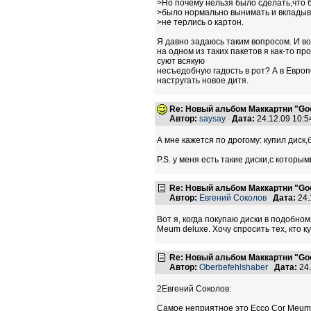
>Но почему нельзя было сделать,что 
>было нормально вынимать и вкладыв
>не терлись о картон.
Я давно задаюсь таким вопросом. И во
на одном из таких пакетов я как-то п
суют всякую
несъедобную гадость в рот? А в Европ
настругать новое дитя.
Re: Новый альбом Маккартни "Good
Автор:
saysay
Дата:
24.12.09 10:
А мне кажется по дрогому: купил диск,
P.S. у меня есть такие диски,с которы
Re: Новый альбом Маккартни "Good
Автор:
Евгений Соколов
Дата:
24.
Вот я, когда покупаю диски в подобном
Meum deluxe. Хочу спросить тех, кто ку
Re: Новый альбом Маккартни "Good
Автор:
Oberbefehlshaber
Дата:
24.
2Евгений Соколов:
Самое неприятное это Ecco Cor Meum 