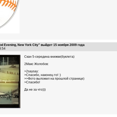
 Evening, New York City" выйдет 15 ноября 2009 года
48:54
Скан 5-середина книжки(буклета)
2Макс Жолобов:
>2saysay:
>Спасибо, наконец-то! :)
>>Фото выложил на прошлой странице)
>Спасибо!
Да не за что)))