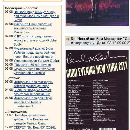
Последние новости:
07.08
На Эбби-роуд снимут сцену
для фильмов Сэма Мендеса о
Битлз
07.08
Умер Пол Свон, участник
технической команды
Маккартни
07.08
PHIX и Битлз представили
Re: Новый альбом Маккартни "Good
куртку в стиле эпохи «Rubber
Автор:
saysay
Дата:
08.12.09 00:
Soul»
07.08
Музыкальный критик Билл
Уаймен представил рейтинг
песен Битлз в новой книге
07.08
Умер продюсер Уильям Орбит
06.08
`Revolver`: 60 лет спустя
05.08
Скульптурную группу Битлз
установили в Томске
... статьи:
07.08
Интервью Пола Маккартни
Амелии Димольденберг
04.08
Бьорк: “В воздухе витают
разительные перемены”
01.08
Интервью Пола для ЮТуб
канала The Rest is
Entertainment
... периодика:
14.07
Пол Маккартни сделал
трибьют The Beatles на
свадьбе Тейлор Свифт
17.02
СЕКРЕТ "Big Beat 83" (2026).