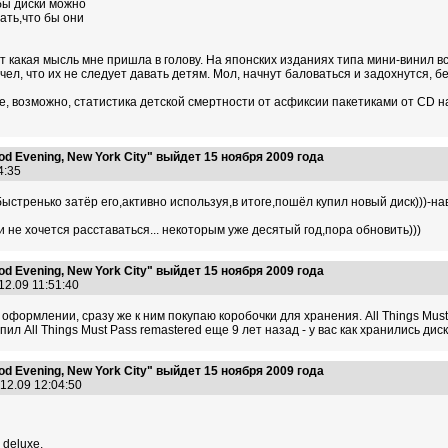
бы диски можно
ать,что бы они
т какая мысль мне пришла в голову. На японских изданиях типа мини-винил все
рочел, что их не следует давать детям. Мол, начнут баловаться и задохнутся,
е, возможно, статистика детской смертности от асфиксии пакетиками от CD н
 Evening, New York City" выйдет 15 ноября 2009 года
54:35
быстренько затёр его,активно используя,в итоге,пошёл купил новый диск)))-на
ми не хочется расставаться... некоторым уже десятый год,пора обновить)))
 Evening, New York City" выйдет 15 ноября 2009 года
12.09 11:51:40
 оформлении, сразу же к ним покупаю коробочки для хранения. All Things Must P
пил All Things Must Pass remastered еще 9 лет назад - у вас как хранились дис
 Evening, New York City" выйдет 15 ноября 2009 года
12.09 12:04:50
deluxe.