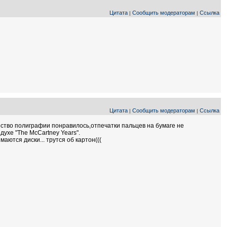
Цитата
Сообщить модераторам
Ссылка
|
|
Цитата
Сообщить модераторам
Ссылка
|
|
чество полиграфии понравилось,отпечатки пальцев на бумаге не
ухе "The МсCartney Years".
аются диски... трутся об картон(((