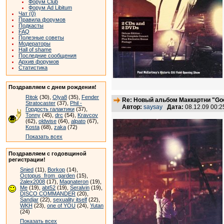
Форум Club
Форум Ad Libitum
Чат (0)
Правила форумов
Подкасты
FAQ
Полезные советы
Модераторы
Hall of shame
Последние сообщения
Архив форумов
Статистика
Поздравляем с днем рождения!
Ritok
(30),
Olya8
(35),
Fender
Re: Новый альбом Маккартни "Good
Stratocaster
(37),
Phil -
Автор:
saysay
Дата:
08.12.09 00:
Гордость галактики
(37),
Tonny
(45),
drc
(54),
Kravcov
(62),
oldwise
(64),
alpato
(67),
Kosta
(68),
zaka
(72)
Показать всех
Поздравляем с годовщиной
регистрации!
Snied
(11),
Borkop
(14),
Octopus_from_garden
(15),
2alex2008
(17),
Magnateron
(19),
Me
(19),
abt52
(19),
Seralvin
(19),
DISCO COMMANDER
(20),
Sandjar
(22),
sexuality itself
(22),
WKH
(23),
one of YOU
(24),
Yutan
(24)
Показать всех