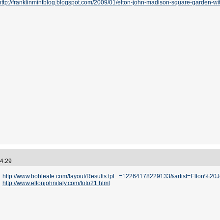
http://franklinmintblog.blogspot.com/2009/01/elton-john-madison-square-garden-wi
:34:29
http://www.bobleafe.com/layout/Results.tpl...=12264178229133&artist=Elton%20
http://www.eltonjohnitaly.com/foto21.html