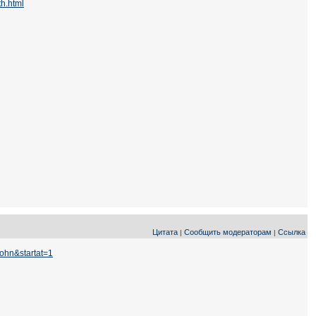
th.html
Цитата
Сообщить модераторам
Ссылка
|
|
John&startat=1