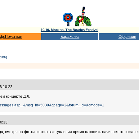
10.10. Москва. The Beatles Festival
Мр.Поустман
Барахолка
Оффлайн
1986)
16:10:23
ем концерте Д.Л.
m_messages.asp...&msg_id=5039&cpage=2&forum_id=&cmode=1
:30:33
да, смотря на фотки с этого выступления прямо плющить начинает от сожаления 