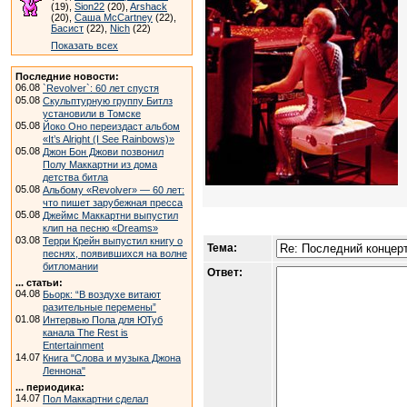
(19),
Sion22
(20),
Arshack
(20),
Саша McCartney
(22),
Басист
(22),
Nich
(22)
Показать всех
Последние новости:
06.08
`Revolver`: 60 лет спустя
05.08
Скульптурную группу Битлз
установили в Томске
05.08
Йоко Оно переиздаст альбом
«It’s Alright (I See Rainbows)»
05.08
Джон Бон Джови позвонил
Полу Маккартни из дома
детства битла
05.08
Альбому «Revolver» — 60 лет:
что пишет зарубежная пресса
05.08
Джеймс Маккартни выпустил
клип на песню «Dreams»
03.08
Терри Крейн выпустил книгу о
Тема:
песнях, появившихся на волне
битломании
Ответ:
... статьи:
04.08
Бьорк: “В воздухе витают
разительные перемены”
01.08
Интервью Пола для ЮТуб
канала The Rest is
Entertainment
14.07
Книга "Слова и музыка Джона
Леннона"
... периодика:
14.07
Пол Маккартни сделал