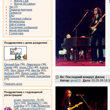
Форум Club
Форум Ad Libitum
Чат (0)
Правила форумов
Подкасты
FAQ
Полезные советы
Модераторы
Hall of shame
Последние сообщения
Архив форумов
Статистика
Поздравляем с днем рождения!
Евгений Бик
(35),
Димедролл
(36),
Zapple
(40),
Игорь7354
(40),
Katrina
(42),
Rory Storm
(43),
AlexYar
(61),
Arshack
(63),
Borick London
(65),
stjohnswood
(66),
Андрей Хрисанфов
Re: Последний концерт Джона
(77)
Автор:
gnus13
Дата:
05.05.09 16
Показать всех
Поздравляем с годовщиной
регистрации!
evgen_menschov_76
(5),
Yurry
(16),
Navigator77
(16),
Ludo4ka
(17),
Polly Beatloman
(18),
satanafrompashkovo