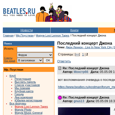
Новости
Книги
Главная
/
Мр.Поустман
/
Форум Lost Lennon Tapes
/ Последний концерт Джона
Последний концерт Джона
Поиск
Тема:
Джон Леннон - Live In New York City (
Искать:
Страницы: [
<<
]
1
|
2
Советы
Vox populi
Ответить
Re: Последний концерт Джона
Мр. Поустман
Автор:
Монстр66
Дата:
05.05.09 
Клуб
Регистрация
вот воспоминания очевидца о последн
Выслать пароль
Список участников
https://www.beatles.ru/postman/foru
Мы помним
Клубная карта
Города
Дни рождения
Re: Последний концерт Джона
Юбилеи регистрации
Автор:
gnus13
Дата:
05.05.09 16
Все форумы
Форум Lost Lennon Tapes
Форум Photo
Форум Music General