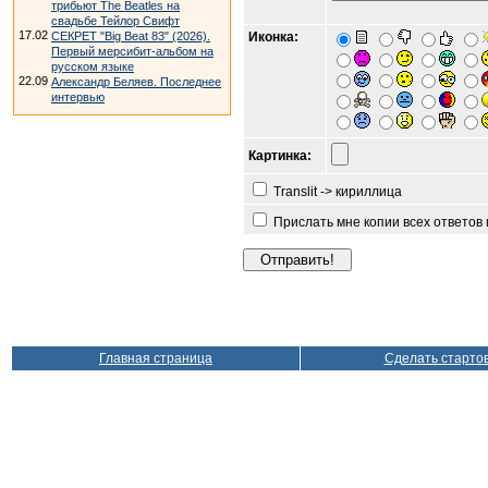
трибьют The Beatles на
свадьбе Тейлор Свифт
17.02
СЕКРЕТ "Big Beat 83" (2026).
Иконка:
Первый мерсибит-альбом на
русском языке
22.09
Александр Беляев. Последнее
интервью
Картинка:
Translit -> кириллица
Прислать мне копии всех ответов
Главная страница
Сделать старто