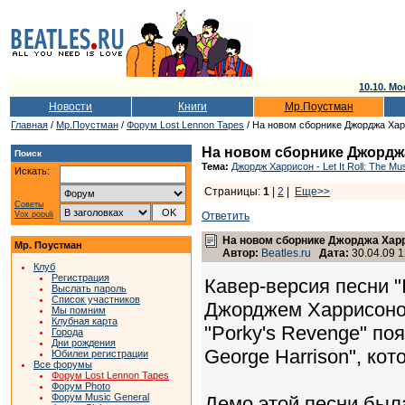
10.10. Мо
Новости
Книги
Мр.Поустман
Главная
/
Мр.Поустман
/
Форум Lost Lennon Tapes
/ На новом сборнике Джорджа Харри
На новом сборнике Джорджа 
Поиск
Тема:
Джордж Харрисон - Let It Roll: The Mu
Искать:
Страницы:
1
|
2
|
Еще>>
Советы
Vox populi
Ответить
На новом сборнике Джорджа Харрис
Мр. Поустман
Автор:
Beatles.ru
Дата:
30.04.09 1
Клуб
Регистрация
Кавер-версия песни "I
Выслать пароль
Список участников
Джорджем Харрисоном
Мы помним
Клубная карта
"Porky's Revenge" поя
Города
Дни рождения
George Harrison", ко
Юбилеи регистрации
Все форумы
Форум Lost Lennon Tapes
Форум Photo
Форум Music General
Демо этой песни была