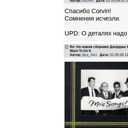
Автор:
buches
Дата:
01.05.09 01:
Спасибо Corvin!
Сомнения исчезли.
UPD: О деталях надо 
Re: На новом сборнике Джорджа Ха
Want To Do It
Автор:
Дед_Alex
Дата:
01.05.09 1