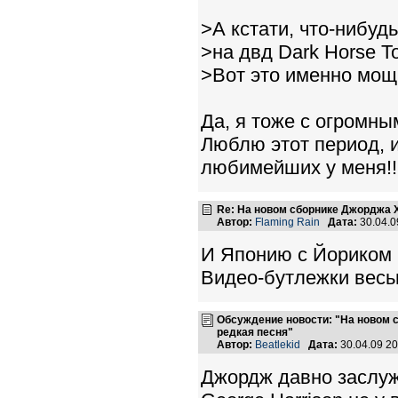
>А кстати, что-нибуд
>на двд Dark Horse T
>Вот это именно мощ
Да, я тоже с огромны
Люблю этот период, и
любимейших у меня!!
Re: На новом сборнике Джорджа 
Автор:
Flaming Rain
Дата:
30.04.0
И Японию с Йориком 
Видео-бутлежки весь
Обсуждение новости: "На новом 
редкая песня"
Автор:
Beatlekid
Дата:
30.04.09 2
Джордж давно заслужи