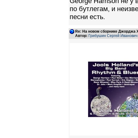
George Harrison не у 
по бутлегам, и неизв
песни есть.
Re: На новом сборнике Джорджа 
Автор:
Грибушин Сергей Иванович