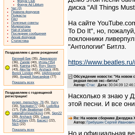
Форум Club
Форум Ad Libitum
диска "All Things Mus
Чат (0)
Правила форумов
Подкасты
FAQ
На сайте YouTube.com
Полезные советы
Модераторы
To Do It", но, пожал
Hall of shame
Последние сообщения
поклонники ливерпуль
Архив форумов
Статистика
"Антологии" Битлз.
Поздравляем с днем рождения!
Евгений Бик
(35),
Димедролл
https://www.beatles.
(36),
Zapple
(40),
Игорь7354
(40),
Katrina
(42),
Rory Storm
(43),
AlexYar
(61),
Arshack
(63),
Borick London
(65),
stjohnswood
Обсуждение новости: "На новом 
(66),
Андрей Хрисанфов
(77)
редкая песня экс--битла"
Показать всех
Автор:
Стас
Дата:
30.04.09 12:4
Поздравляем с годовщиной
Насколько я знаю у 
регистрации!
этой песни. И все они
evgen_menschov_76
(5),
Yurry
(16),
Navigator77
(16),
Ludo4ka
(17),
Polly Beatloman
(18),
satanafrompashkovo
(19),
Sion22
(20),
Arshack
(20),
Саша
Re: На новом сборнике Джорджа Х
McCartney
(22),
Басист
(22),
Автор:
Грибушин Сергей Иванович
Nich
(22)
Показать всех
Но и официальная ве