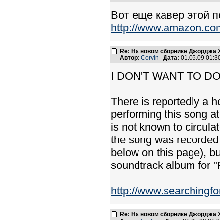
Вот еще кавер этой п
http://www.amazon.co
Re: На новом сборнике Джорджа 
Автор:
Corvin
Дата:
01.05.09 01:
I DON'T WANT TO DO 
There is reportedly a 
performing this song a
is not known to circula
the song was recorded 
below on this page), bu
soundtrack album for "
http://www.searchingf
Re: На новом сборнике Джорджа 