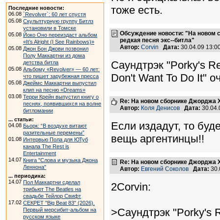
тоже есть.
Последние новости:
06.08
`Revolver`: 60 лет спустя
05.08
Скульптурную группу Битлз
установили в Томске
Обсуждение новости: "На новом 
05.08
Йоко Оно переиздаст альбом
редкая песня экс--битла"
«It’s Alright (I See Rainbows)»
Автор:
Corvin
Дата:
30.04.09 13:
05.08
Джон Бон Джови позвонил
Полу Маккартни из дома
Саундтрэк "Porky's Re
детства битла
05.08
Альбому «Revolver» — 60 лет:
Don't Want To Do It" 
что пишет зарубежная пресса
05.08
Джеймс Маккартни выпустил
клип на песню «Dreams»
03.08
Терри Крейн выпустил книгу о
Re: На новом сборнике Джорджа Х
песнях, появившихся на волне
Автор:
Коля Денисов
Дата:
30.04.
битломании
... статьи:
Если издадут, то буд
04.08
Бьорк: “В воздухе витают
разительные перемены”
вещь аргентинцы!!
01.08
Интервью Пола для ЮТуб
канала The Rest is
Entertainment
14.07
Книга "Слова и музыка Джона
Re: На новом сборнике Джорджа 
Леннона"
Автор:
Евгений Соколов
Дата:
30.
... периодика:
14.07
Пол Маккартни сделал
2Corvin:
трибьют The Beatles на
свадьбе Тейлор Свифт
17.02
СЕКРЕТ "Big Beat 83" (2026).
>Саундтрэк "Porky's 
Первый мерсибит-альбом на
русском языке